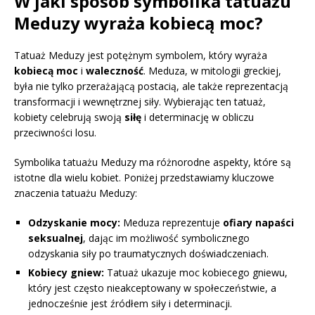
W jaki sposób symbolika tatuażu
Meduzy wyraża kobiecą moc?
Tatuaż Meduzy jest potężnym symbolem, który wyraża
kobiecą moc
i
waleczność
. Meduza, w mitologii greckiej,
była nie tylko przerażającą postacią, ale także reprezentacją
transformacji i wewnętrznej siły. Wybierając ten tatuaż,
kobiety celebrują swoją
siłę
i determinację w obliczu
przeciwności losu.
Symbolika tatuażu Meduzy ma różnorodne aspekty, które są
istotne dla wielu kobiet. Poniżej przedstawiamy kluczowe
znaczenia tatuażu Meduzy:
Odzyskanie mocy:
Meduza reprezentuje
ofiary napaści
seksualnej
, dając im możliwość symbolicznego
odzyskania siły po traumatycznych doświadczeniach.
Kobiecy gniew:
Tatuaż ukazuje moc kobiecego gniewu,
który jest często nieakceptowany w społeczeństwie, a
jednocześnie jest źródłem siły i determinacji.