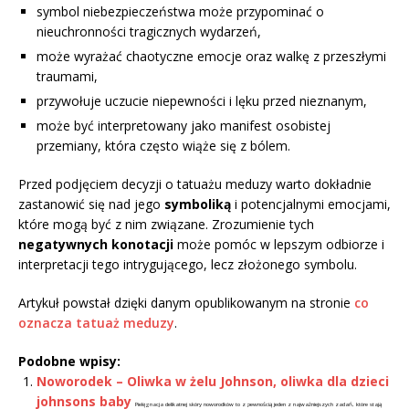
symbol niebezpieczeństwa może przypominać o
nieuchronności tragicznych wydarzeń,
może wyrażać chaotyczne emocje oraz walkę z przeszłymi
traumami,
przywołuje uczucie niepewności i lęku przed nieznanym,
może być interpretowany jako manifest osobistej
przemiany, która często wiąże się z bólem.
Przed podjęciem decyzji o tatuażu meduzy warto dokładnie
zastanowić się nad jego
symboliką
i potencjalnymi emocjami,
które mogą być z nim związane. Zrozumienie tych
negatywnych konotacji
może pomóc w lepszym odbiorze i
interpretacji tego intrygującego, lecz złożonego symbolu.
Artykuł powstał dzięki danym opublikowanym na stronie
co
oznacza tatuaż meduzy
.
Podobne wpisy:
Noworodek – Oliwka w żelu Johnson, oliwka dla dzieci
johnsons baby
Pielęgnacja delikatnej skóry noworodków to z pewnością jeden z najważniejszych zadań, które stają