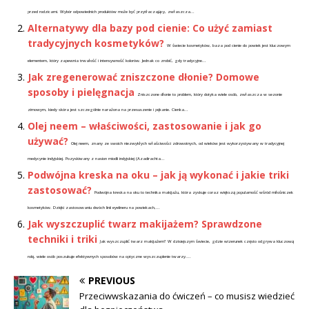
przed rodzicami. Wybór odpowiednich produktów może być przytłaczający, zwłaszcza...
Alternatywy dla bazy pod cienie: Co użyć zamiast
tradycyjnych kosmetyków?
W świecie kosmetyków, baza pod cienie do powiek jest kluczowym
elementem, który zapewnia trwałość i intensywność kolorów. Jednak co zrobić, gdy tradycyjne...
Jak zregenerować zniszczone dłonie? Domowe
sposoby i pielęgnacja
Zniszczone dłonie to problem, który dotyka wiele osób, zwłaszcza w sezonie
zimowym, kiedy skóra jest szczególnie narażona na przesuszenie i pękanie. Cienka...
Olej neem – właściwości, zastosowanie i jak go
używać?
Olej neem, znany ze swoich niezwykłych właściwości zdrowotnych, od wieków jest wykorzystywany w tradycyjnej
medycynie indyjskiej. Pozyskiwany z nasion miodli indyjskiej (Azadirachta...
Podwójna kreska na oku – jak ją wykonać i jakie triki
zastosować?
Podwójna kreska na oku to technika makijażu, która zyskuje coraz większą popularność wśród miłośniczek
kosmetyków. Dzięki zastosowaniu dwóch linii eyelineru na powiekach,...
Jak wyszczuplić twarz makijażem? Sprawdzone
techniki i triki
Jak wyszczuplić twarz makijażem? W dzisiejszym świecie, gdzie wizerunek często odgrywa kluczową
rolę, wiele osób poszukuje efektywnych sposobów na optyczne wyszczuplenie twarzy....
PREVIOUS
Przeciwwskazania do ćwiczeń – co musisz wiedzieć