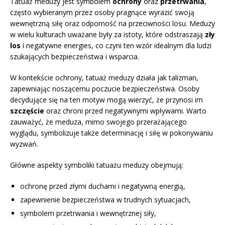
Tatuaż meduzy jest symbolem
ochrony
oraz
przetrwania
,
często wybieranym przez osoby pragnące wyrazić swoją
wewnętrzną siłę oraz odporność na przeciwności losu. Meduzy
w wielu kulturach uważane były za istoty, które odstraszają
zły
los
i negatywne energies, co czyni ten wzór idealnym dla ludzi
szukających bezpieczeństwa i wsparcia.
W kontekście ochrony, tatuaż meduzy działa jak talizman,
zapewniając noszącemu poczucie bezpieczeństwa. Osoby
decydujące się na ten motyw mogą wierzyć, że przynosi im
szczęście
oraz chroni przed negatywnymi wpływami. Warto
zauważyć, że meduza, mimo swojego przerażającego
wyglądu, symbolizuje także determinację i siłę w pokonywaniu
wyzwań.
Główne aspekty symboliki tatuażu meduzy obejmują:
ochronę przed złymi duchami i negatywną energią,
zapewnienie bezpieczeństwa w trudnych sytuacjach,
symbolem przetrwania i wewnętrznej siły,