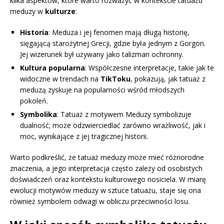
kilka aspektów, które warto rozważyć w kontekście tatuażu
meduzy w
kulturze
:
Historia
: Meduza i jej fenomen mają długą historię,
sięgającą starożytnej Grecji, gdzie była jednym z Gorgon.
Jej wizerunek był używany jako talizman ochronny.
Kultura popularna
: Współczesne interpretacje, takie jak te
widoczne w trendach na
TikToku
, pokazują, jak tatuaż z
meduzą zyskuje na popularności wśród młodszych
pokoleń.
Symbolika
: Tatuaż z motywem Meduzy symbolizuje
dualność; może odzwierciedlać zarówno wrażliwość, jak i
moc, wynikające z jej tragicznej historii.
Warto podkreślić, że tatuaż meduzy może mieć różnorodne
znaczenia, a jego interpretacja często zależy od osobistych
doświadczeń oraz kontekstu kulturowego nosiciela. W miarę
ewolucji motywów meduzy w sztuce tatuażu, staje się ona
również symbolem odwagi w obliczu przeciwności losu.