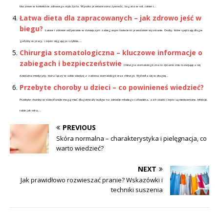
kluczowe w kontekście zdrowego stylu życia. Wysoko przetworzona żywność, bogata w sól, cukier i...
Łatwa dieta dla zapracowanych – jak zdrowo jeść w
biegu?
Łatwe i zdrowe odżywianie w dzisiejszym zabieganym świecie to prawdziwe wyzwanie. Osoby, które spędzają długie
godziny w pracy, często sięgają po szybkie,...
Chirurgia stomatologiczna – kluczowe informacje o
zabiegach i bezpieczeństwie
Chirurgia stomatologiczna to dynamicznie rozwijająca się
dziedzina medycyny, która łączy w sobie wiedzę z zakresu stomatologii oraz chirurgii. Wyłoniła się w drugiej...
Przebyte choroby u dzieci – co powinieneś wiedzieć?
Przebyte choroby w dzieciństwie mogą mieć długotrwały wpływ na zdrowie młodego człowieka, a ich skutki często są niedoceniane. Infekcje,
takie jak odra,...
PREVIOUS
Skóra normalna – charakterystyka i pielęgnacja, co
warto wiedzieć?
NEXT
Jak prawidłowo rozwieszać pranie? Wskazówki i
techniki suszenia