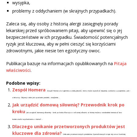
wysypka,
problemy z oddychaniem (w skrajnych przypadkach).
Zaleca się, aby osoby z historią alergii zasięgnęły porady
lekarskiej przed spróbowaniem pitaji, aby upewnić się o jej
bezpieczeństwie w ich przypadku. Świadomość potencjalnych
ryzyk jest kluczowa, aby w pełni cieszyć się korzyściami
zdrowotnymi, jakie niesie ten egzotyczny owoc.
Publikacja bazuje na informacjach opublikowanych na
Pitaja
właściwości
.
Podobne wpisy:
Zespół Homera
Zespół Homera to tajemnicza dolegliwość, która może wywołać niepokój zarówno u pacjentów, jak i
u lekarzy. Objawy takie jak opadanie powieki, zwężenie...
Jak urządzić domową siłownię? Przewodnik krok po
kroku
Jak urządzić domową siłownię – krok po kroku Marzysz o własnej siłowni, w której możesz swobodnie trenować bez
konieczności wychodzenia z domu?...
Dlaczego unikanie przetworzonych produktów jest
kluczowe dla zdrowia?
Unikanie przetworzonych produktów żywnościowych staje się coraz bardziej