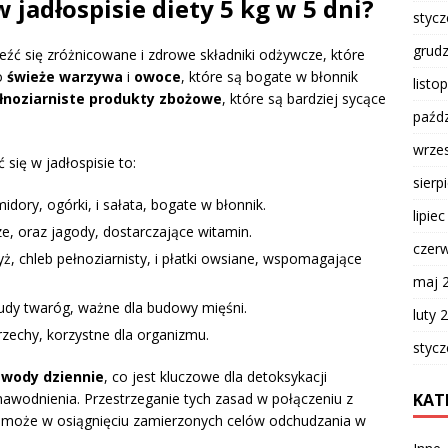
 jadłospisie diety 5 kg w 5 dni?
styc
grud
leźć się zróżnicowane i zdrowe składniki odżywcze, które
o
świeże warzywa
i
owoce
, które są bogate w błonnik
listo
łnoziarniste produkty zbożowe
, które są bardziej sycące
paźdz
wrze
się w jadłospisie to:
sierp
idory, ogórki, i sałata, bogate w błonnik.
lipie
e, oraz jagody, dostarczające witamin.
czer
yż, chleb pełnoziarnisty, i płatki owsiane, wspomagające
maj 
 chudy twaróg, ważne dla budowy mięśni.
luty 
orzechy, korzystne dla organizmu.
styc
a wody dziennie
, co jest kluczowe dla detoksykacji
KAT
wodnienia. Przestrzeganie tych zasad w połączeniu z
może w osiągnięciu zamierzonych celów odchudzania w