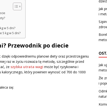
dzie
Jak p
ecie
i met
ety?
Szpin
zdrow
kg w 5 dni?
e 5 kg w 5 dni?
Borel
meto
ni? Przewodnik po diecie
OST
st dzięki odpowiedniemu planowi diety oraz przestrzeganiu
niej raz w życiu rozważa tę metodę, szczególnie przed
Jak u
tać, że
szybka utrata wagi
może być ryzykowna i
meto
tu kalorycznego, który powinien wynosić od 700 do 1000
Źle z
i pop
leca się:
Odmła
natur
Komod