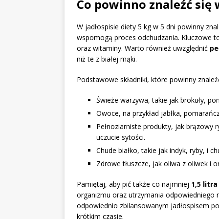
Co powinno znaleźć się w
W jadłospisie diety 5 kg w 5 dni powinny zna
wspomogą proces odchudzania. Kluczowe t
oraz witaminy. Warto również uwzględnić
pe
niż te z białej mąki.
Podstawowe składniki, które powinny znaleźć 
Świeże warzywa, takie jak brokuły, pom
Owoce, na przykład jabłka, pomarańcz
Pełnoziarniste produkty, jak brązowy r
uczucie sytości.
Chude białko, takie jak indyk, ryby, i
Zdrowe tłuszcze, jak oliwa z oliwek i 
Pamiętaj, aby pić także co najmniej
1,5 litr
organizmu oraz utrzymania odpowiedniego na
odpowiednio zbilansowanym jadłospisem po
krótkim czasie.