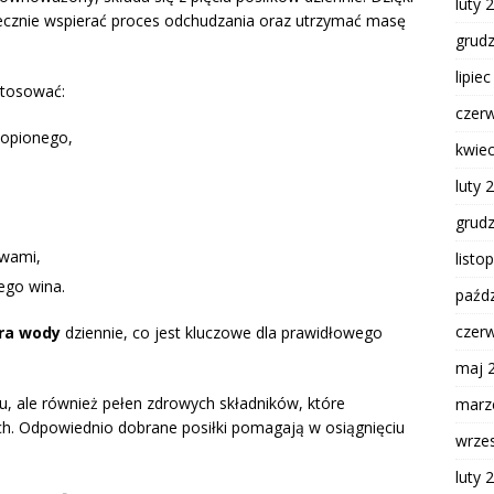
luty 
cznie wspierać proces odchudzania oraz utrzymać masę
grud
lipie
stosować:
czer
topionego,
kwie
luty 
grud
ywami,
listo
ego wina.
paźdz
czer
itra wody
dziennie, co jest kluczowe dla prawidłowego
maj 
iu, ale również pełen zdrowych składników, które
marz
h. Odpowiednio dobrane posiłki pomagają w osiągnięciu
wrze
luty 