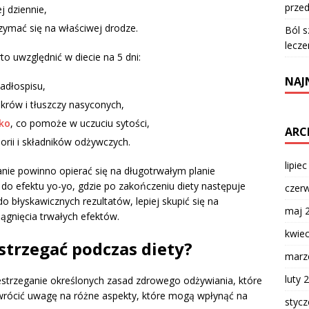
przed
j dziennie,
rzymać się na właściwej drodze.
Ból s
lecze
to uwzględnić w diecie na 5 dni:
NAJ
adłospisu,
krów i tłuszczy nasyconych,
łko
, co pomoże w uczuciu sytości,
ARC
rii i składników odżywczych.
lipie
nie powinno opierać się na długotrwałym planie
do efektu yo-yo, gdzie po zakończeniu diety następuje
czer
 błyskawicznych rezultatów, lepiej skupić się na
maj 
iągnięcia trwałych efektów.
kwie
estrzegać podczas diety?
marz
luty 
estrzeganie określonych zasad zdrowego odżywiania, które
rócić uwagę na różne aspekty, które mogą wpłynąć na
styc