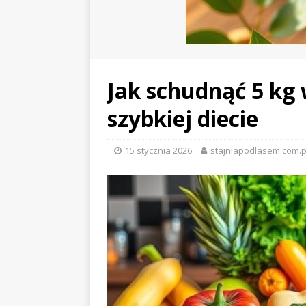
Jak schudnąć 5 kg 
szybkiej diecie
15 stycznia 2026
stajniapodlasem.com.p