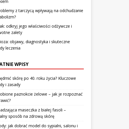
ckiem
roblemy z tarczycą wpływają na odchudzanie
abolizm?
ak: odkryj jego właściwości odżywcze i
otne zalety
ioza: objawy, diagnostyka i skuteczne
dy leczenia
ATNIE WPISY
jędrnić skórę po 40. roku życia? Kluczowe
dy i zasady
robione paznokcie żelowe – jak je rozpoznać
rawić?
dzająca maseczka z białej fasoli –
alny sposób na zdrową skórę
y: jak dobrać model do sypialni, salonu i