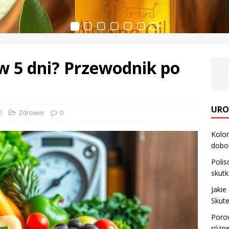
w 5 dni? Przewodnik po
URO
l
Zdrowie
0
Kolor
dobo
Polis
skutk
Jakie
Skute
Porow
różne