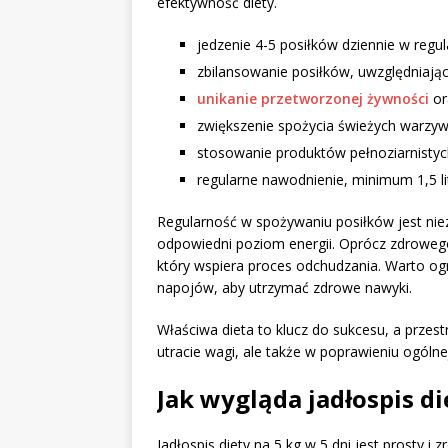
efektywność diety.
jedzenie 4-5 posiłków dziennie w regu
zbilansowanie posiłków, uwzględniając
unikanie przetworzonej żywności
or
zwiększenie spożycia świeżych warzy
stosowanie produktów pełnoziarnistyc
regularne nawodnienie, minimum 1,5 li
Regularność w spożywaniu posiłków jest nie
odpowiedni poziom energii. Oprócz zdrowego 
który wspiera proces odchudzania. Warto og
napojów, aby utrzymać zdrowe nawyki.
Właściwa dieta to klucz do sukcesu, a prze
utracie wagi, ale także w poprawieniu ogólne
Jak wygląda jadłospis di
Jadłospis diety na 5 kg w 5 dni jest prosty i