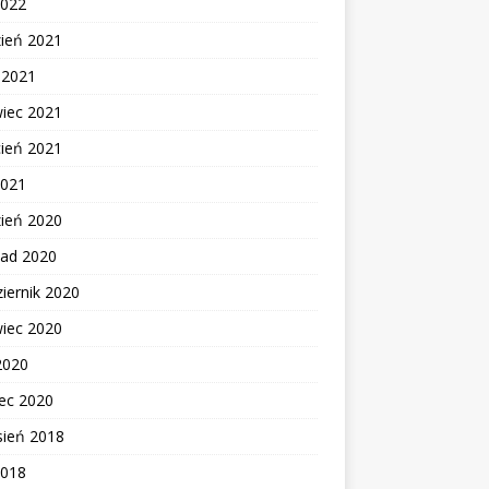
2022
zień 2021
c 2021
wiec 2021
cień 2021
2021
zień 2020
pad 2020
iernik 2020
wiec 2020
2020
ec 2020
sień 2018
2018