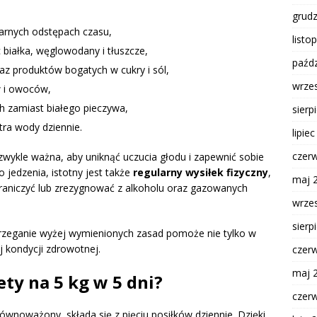
grud
larnych odstępach czasu,
listo
 białka, węglowodany i tłuszcze,
paźdz
az produktów bogatych w cukry i sól,
wrze
w i owoców,
h zamiast białego pieczywa,
sierp
tra wody dziennie.
lipie
czer
zwykle ważna, aby uniknąć uczucia głodu i zapewnić sobie
jedzenia, istotny jest także
regularny wysiłek fizyczny
,
maj 
raniczyć lub zrezygnować z alkoholu oraz gazowanych
wrze
sierp
strzeganie wyżej wymienionych zasad pomoże nie tylko w
j kondycji zdrowotnej.
czer
maj 
ety na 5 kg w 5 dni?
czer
 zrównoważony, składa się z pięciu posiłków dziennie. Dzięki