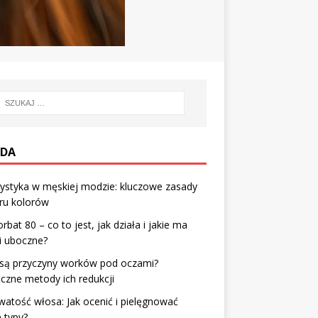
DA
ystyka w męskiej modzie: kluczowe zasady
ru kolorów
orbat 80 – co to jest, jak działa i jakie ma
i uboczne?
 są przyczyny worków pod oczami?
czne metody ich redukcji
atość włosa: Jak ocenić i pielęgnować
 typy?