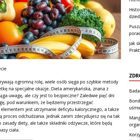
Histo
dzied
Puszą
porad
Jak s
Prak
ecie
ZDR
grywają ogromną rolę, wiele osób sięga po szybkie metody
tkę na specjalne okazje. Dieta amerykańska, znana z
Badan
iąga uwagę, ale czy jest to bezpieczne? Zaledwie pięć dni
Bond
agę, pod warunkiem, że będziemy przestrzegać
uśmie
 elementem jest utrzymanie deficytu kalorycznego, a także
ją proces odchudzania. Jednak zanim zdecydujesz się na tak
Mango
 zasady diety, ale także składniki odżywcze, które będą
orga
asy ciała.
Korzy