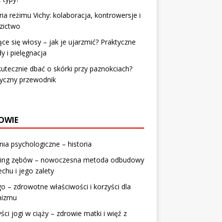
ria reżimu Vichy: kolaboracja, kontrowersje i
zictwo
ce się włosy – jak je ujarzmić? Praktyczne
y i pielęgnacja
kutecznie dbać o skórki przy paznokciach?
tyczny przewodnik
OWIE
ia psychologiczne – historia
ing zębów – nowoczesna metoda odbudowy
chu i jego zalety
 – zdrowotne właściwości i korzyści dla
nizmu
ści jogi w ciąży – zdrowie matki i więź z