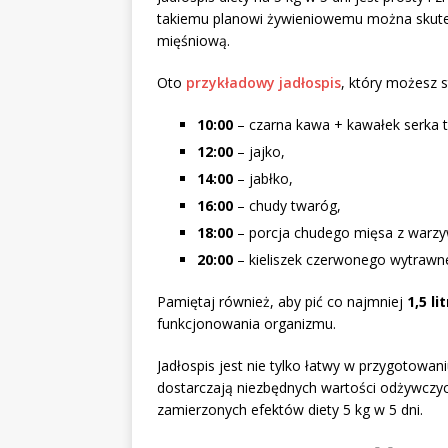
takiemu planowi żywieniowemu można skute
mięśniową.
Oto
przykładowy jadłospis
, który możesz 
10:00
– czarna kawa + kawałek serka 
12:00
– jajko,
14:00
– jabłko,
16:00
– chudy twaróg,
18:00
– porcja chudego mięsa z warz
20:00
– kieliszek czerwonego wytrawn
Pamiętaj również, aby pić co najmniej
1,5 l
funkcjonowania organizmu.
Jadłospis jest nie tylko łatwy w przygotowan
dostarczają niezbędnych wartości odżywczyc
zamierzonych efektów diety 5 kg w 5 dni.