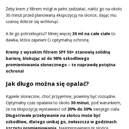
Żeby krem z filtrem mógł w pełni zadziałać, nałóż go na około
30 minut przed planowaną ekspozycją na słońce, dając mu
szansę dobrze się wchłonąć.
A ile go potrzebujesz? Mniej więcej
30 ml na całe ciało
to
dawka, która zapewni Ci optymalną ochronę.
Kremy z wysokim filtrem SPF 50+ stanowią solidną
barierę, blokując aż do 98% szkodliwego
promieniowania słonecznego – to naprawdę potężna
ochrona!
Jak długo można się opalać?
Kąpiele słoneczne, choć przyjemne, powinny być rozsądne.
Optymalny czas opalania to około
30 minut
, pod warunkiem,
że na ekspozycję wystawiasz od
20% do 30%
swojego ciała.
Długotrwałe przebywanie na słońcu może być
szkodliwe, dlatego unikaj go, zwłaszcza w godzinach
szczytu promieniowania.
Najintensywniejsze słońce