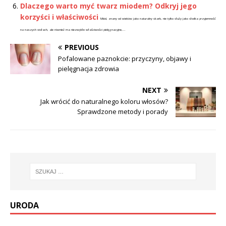
Dlaczego warto myć twarz miodem? Odkryj jego
korzyści i właściwości
Miód, znany od wieków jako naturalny skarb, nie tylko służy jako słodka przyjemność
na naszych stołach, ale również ma niezwykłe właściwości pielęgnacyjne,...
PREVIOUS
Pofalowane paznokcie: przyczyny, objawy i
pielęgnacja zdrowia
NEXT
Jak wrócić do naturalnego koloru włosów?
Sprawdzone metody i porady
URODA