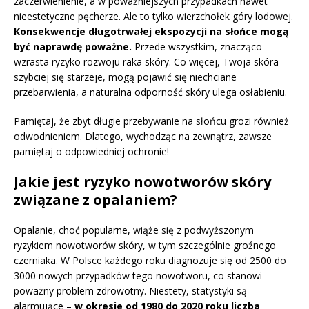
zaczerwienienie, a w poważniejszych przypadkach nawet
nieestetyczne pęcherze. Ale to tylko wierzchołek góry lodowej.
Konsekwencje długotrwałej ekspozycji na słońce mogą
być naprawdę poważne.
Przede wszystkim, znacząco
wzrasta ryzyko rozwoju raka skóry. Co więcej, Twoja skóra
szybciej się starzeje, mogą pojawić się niechciane
przebarwienia, a naturalna odporność skóry ulega osłabieniu.
Pamiętaj, że zbyt długie przebywanie na słońcu grozi również
odwodnieniem. Dlatego, wychodząc na zewnątrz, zawsze
pamiętaj o odpowiedniej ochronie!
Jakie jest ryzyko nowotworów skóry
związane z opalaniem?
Opalanie, choć popularne, wiąże się z podwyższonym
ryzykiem nowotworów skóry, w tym szczególnie groźnego
czerniaka. W Polsce każdego roku diagnozuje się od 2500 do
3000 nowych przypadków tego nowotworu, co stanowi
poważny problem zdrowotny. Niestety, statystyki są
alarmujące –
w okresie od 1980 do 2020 roku liczba