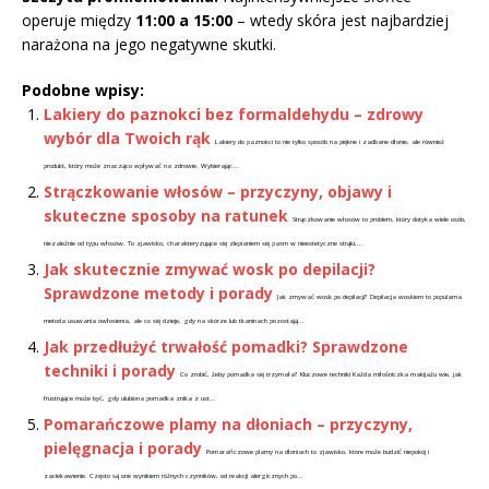
operuje między
11:00 a 15:00
– wtedy skóra jest najbardziej
narażona na jego negatywne skutki.
Podobne wpisy:
Lakiery do paznokci bez formaldehydu – zdrowy
wybór dla Twoich rąk
Lakiery do paznokci to nie tylko sposób na piękne i zadbane dłonie, ale również
produkt, który może znacząco wpływać na zdrowie. Wybierając...
Strączkowanie włosów – przyczyny, objawy i
skuteczne sposoby na ratunek
Strączkowanie włosów to problem, który dotyka wiele osób,
niezależnie od typu włosów. To zjawisko, charakteryzujące się zlepianiem się pasm w nieestetyczne strąki,...
Jak skutecznie zmywać wosk po depilacji?
Sprawdzone metody i porady
Jak zmywać wosk po depilacji? Depilacja woskiem to popularna
metoda usuwania owłosienia, ale co się dzieje, gdy na skórze lub tkaninach pozostają...
Jak przedłużyć trwałość pomadki? Sprawdzone
techniki i porady
Co zrobić, żeby pomadka się trzymała? Kluczowe techniki Każda miłośniczka makijażu wie, jak
frustrujące może być, gdy ulubiona pomadka znika z ust...
Pomarańczowe plamy na dłoniach – przyczyny,
pielęgnacja i porady
Pomarańczowe plamy na dłoniach to zjawisko, które może budzić niepokój i
zaciekawienie. Często są one wynikiem różnych czynników, od reakcji alergicznych po...