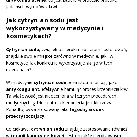
jadalnych wyrobów z krwi.
Jak cytrynian sodu jest
wykorzystywany w medycynie i
kosmetykach?
Cytrynian sodu
, związek o szerokim spektrum zastosowań,
znajduje swoje miejsce zarówno w medycynie, jak i w
kosmetyce. Jak konkretnie wykorzystuje się go w tych
dziedzinach?
W medycynie
cytrynian sodu
pełni istotną funkcję jako
antykoagulant
, efektywnie hamując proces krzepnięcia krwi.
Ta właściwość jest nieoceniona w licznych procedurach
medycznych, gdzie kontrola krzepnięcia jest kluczowa.
Ponadto, bywa stosowany jako
łagodny środek
przeczyszczający
.
Co ciekawe,
cytrynian sodu
znajduje zastosowanie również
w
terapii kamicy nerkowej
. Jest on także nieodzownym