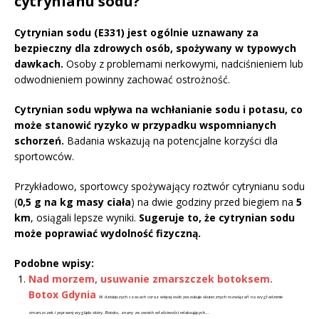
cytrynianu sodu?
Cytrynian sodu (E331) jest ogólnie uznawany za
bezpieczny dla zdrowych osób, spożywany w typowych
dawkach.
Osoby z problemami nerkowymi, nadciśnieniem lub
odwodnieniem powinny zachować ostrożność.
Cytrynian sodu wpływa na wchłanianie sodu i potasu, co
może stanowić ryzyko w przypadku wspomnianych
schorzeń.
Badania wskazują na potencjalne korzyści dla
sportowców.
Przykładowo, sportowcy spożywający roztwór cytrynianu sodu
(
0,5 g na kg masy ciała
) na dwie godziny przed biegiem na
5
km
, osiągali lepsze wyniki.
Sugeruje to, że cytrynian sodu
może poprawiać wydolność fizyczną.
Podobne wpisy:
Nad morzem, usuwanie zmarszczek botoksem.
Botox Gdynia
W dzisiejszych czasach coraz więcej osób poszukuje skutecznych rozwiązań na wygładzenie
zmarszczek i poprawę wyglądu skóry. Botoks, znany ze swoich właściwości relaksujących...