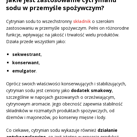
sodu w przemyśle spożywczym?
Cytrynian sodu to wszechstronny
składnik
o szerokim
zastosowaniu w przemyśle spożywczym. Pełni on różnorodne
funkcje, wpływając na jakość i trwałość wielu produktów.
Działa przede wszystkim jako:
sekwestrant
,
konserwant
,
emulgator
.
Oprócz swoich właściwości konserwujących i stabilizujących,
cytrynian sodu jest ceniony jako
dodatek smakowy
,
szczególnie w napojach gazowanych o orzeźwiającym,
cytrynowym aromacie. Jego obecność zapewnia stabilność
składników w rozmaitych produktach spożywczych, od
dżemów i majonezów, po konserwy mięsne i lody.
Co ciekawe, cytrynian sodu wykazuje również
działanie
antykoagulacyjne
, co jest istotne w procesie produkcji