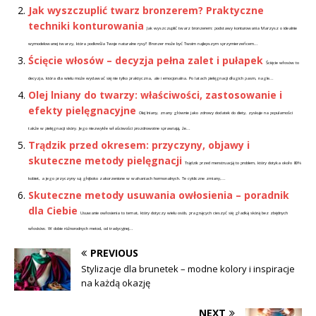
Jak wyszczuplić twarz bronzerem? Praktyczne
techniki konturowania
Jak wyszczuplić twarz bronzerem: podstawy konturowania Marzysz o idealnie
wymodelowanej twarzy, która podkreśla Twoje naturalne rysy? Bronzer może być Twoim najlepszym sprzymierzeńcem...
Ścięcie włosów – decyzja pełna zalet i pułapek
Ścięcie włosów to
decyzja, która dla wielu może wydawać się nie tylko praktyczna, ale i emocjonalna. Po latach pielęgnacji długich pasm, nagle...
Olej lniany do twarzy: właściwości, zastosowanie i
efekty pielęgnacyjne
Olej lniany, znany głównie jako zdrowy dodatek do diety, zyskuje na popularności
także w pielęgnacji skóry. Jego niezwykłe właściwości prozdrowotne sprawiają, że...
Trądzik przed okresem: przyczyny, objawy i
skuteczne metody pielęgnacji
Trądzik przed menstruacją to problem, który dotyka około 80%
kobiet, a jego przyczyny są głęboko zakorzenione w wahaniach hormonalnych. Te cykliczne zmiany,...
Skuteczne metody usuwania owłosienia – poradnik
dla Ciebie
Usuwanie owłosienia to temat, który dotyczy wielu osób, pragnących cieszyć się gładką skórą bez zbędnych
włosków. W dobie różnorodnych metod, od tradycyjnej...
PREVIOUS
Stylizacje dla brunetek – modne kolory i inspiracje
na każdą okazję
NEXT