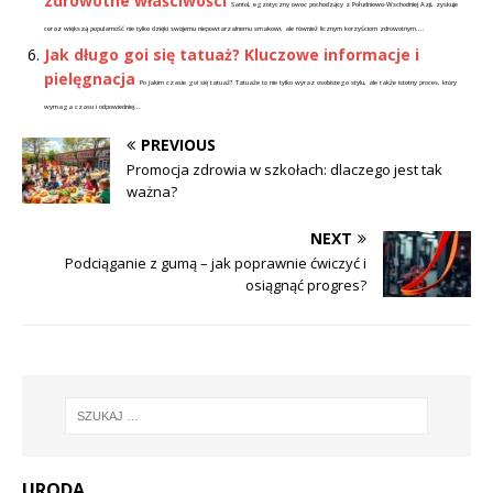
zdrowotne właściwości
Santol, egzotyczny owoc pochodzący z Południowo-Wschodniej Azji, zyskuje
coraz większą popularność nie tylko dzięki swojemu niepowtarzalnemu smakowi, ale również licznym korzyściom zdrowotnym....
Jak długo goi się tatuaż? Kluczowe informacje i
pielęgnacja
Po jakim czasie goi się tatuaż? Tatuaże to nie tylko wyraz osobistego stylu, ale także istotny proces, który
wymaga czasu i odpowiedniej...
PREVIOUS
Promocja zdrowia w szkołach: dlaczego jest tak
ważna?
NEXT
Podciąganie z gumą – jak poprawnie ćwiczyć i
osiągnąć progres?
URODA