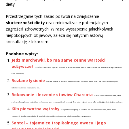
diety.
Przestrzeganie tych zasad pozwoli na zwiększenie
skuteczności diety
oraz minimalizację potencjalnych
zagrożeń zdrowotnych. W razie wystąpienia jakichkolwiek
niepokojących objawów, zaleca się natychmiastową
konsultację z lekarzem.
Podobne wpisy:
Jedz marchewki, bo ma same cenne wartości
odżywcze!
Od małego powtarza się nam, aby jeść warzywa i owoce. Warto sobie to wpoić, bo nie tylko nadają one kolorytu
wielu potrawom,...
Rozlane łysienie
Rozlane łysienie to problem, z którym boryka się coraz więcej osób, a jego objawy mogą być
subtelne i trudne do zauważenia na...
Rokowanie i leczenie stawów Charcota
Staw Charcota to schorzenie, które
może zaskoczyć wielu pacjentów, zwłaszcza tych z neuropatią cukrzycową. Charakteryzuje się on nie tylko postępującą destrukcją stawów,...
Kiła pierwotna wątroby
Kiła pierwotna wątroby to rzadkie, ale poważne schorzenie, które może
zaskoczyć niejednego pacjenta. Zakażenie tą chorobą często objawia się równocześnie z wrzodem...
Santol – tajemnice tropikalnego owocu i jego