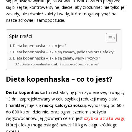
się pojawić w wyniku jej stosowania. Warto zatem przyjrzeć
się bliżej tej kontrowersyjnej diecie, aby zrozumieć nie tylko jej
zasady, ale również zalety i wady, które mogą wpłynąć na
nasze zdrowie i samopoczucie.
Spis treści
Dieta kopenhaska – co to jest?
Dieta kopenhaska – jakie są zasady, jadłospis oraz efekty?
Dieta kopenhaska – jakie są zalety, wady i ryzyko?
Dieta kopenhaska – jak ją stosować bezpiecznie?
Dieta kopenhaska – co to jest?
Dieta kopenhaska
to restrykcyjny plan żywieniowy, trwający
13 dni, zaprojektowany w celu szybkiej redukcji masy ciała.
Charakteryzuje się
niską kalorycznością
, wynoszącą od 600
do 800 kalorii dziennie, oraz ograniczeniem spożycia
węglowodanów. Jej głównym celem jest
szybka utrata wagi
,
której efekty mogą osiągać nawet 10 kg w ciągu krótkiego
okresu.