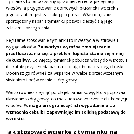
Tymianek to fantastyczny sprzymierzeniec w pielęgnacji
włosów, a przygotowanie domowych płukanek i wcierek z
jego udziałem jest zaskakująco proste. Własnoręcznie
sporządzony napar z tymianku pozwoli cieszyć się jego
zaletami każdego dnia.
Regularne stosowanie tymianku to inwestycja w zdrowie i
wygląd włosów.
Zauważysz wyraźne zmniejszenie
przetłuszczania się, a problem łupieżu stanie się mniej
dokuczliwy.
Co więcej, tymianek pobudza włosy do wzrostu i
delikatnie przyciemnia pasma, dodając im naturalnego blasku.
Docenisz go również za wsparcie w walce z przedwczesnym
siwieniem i odświeżenie skóry głowy.
Warto również sięgnąć po olejek tymiankowy, który poprawia
ukrwienie skóry głowy, co ma kluczowe znaczenie dla kondycji
włosów.
Pomaga on ograniczyć ich wypadanie oraz
wzmacnia cebulki, zapewniając im solidną podstawę do
wzrostu.
Jak stosować wcierkę z tymianku na