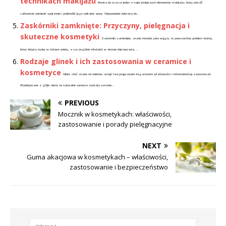
technikach makijażu
Kreska do oczu to jeden z najważniejszych elementów makijażu, który potrafi
całkowicie odmienić spojrzenie i podkreślić jego unikalne atuty. Odpowiednio dobrana do...
Zaskórniki zamknięte: Przyczyny, pielęgnacja i
skuteczne kosmetyki
Zaskórniki zamknięte, znane również jako wągry, to powszechny problem skórny,
który dotyka osoby w różnym wieku, a szczególnie młodzież w okresie dojrzewania....
Rodzaje glinek i ich zastosowania w ceramice i
kosmetyce
Glinki, choć znane od wieków, wciąż fascynują swoim bogactwem właściwości i różnorodnością zastosowań.
Wydobywane z głębi ziemi, te naturalne surowce zyskały uznanie...
PREVIOUS
Mocznik w kosmetykach: właściwości,
zastosowanie i porady pielęgnacyjne
NEXT
Guma akacjowa w kosmetykach – właściwości,
zastosowanie i bezpieczeństwo