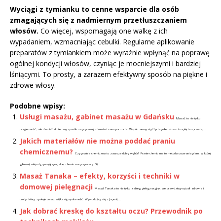
Wyciągi z tymianku to cenne wsparcie dla osób
zmagających się z nadmiernym przetłuszczaniem
włosów.
Co więcej, wspomagają one walkę z ich
wypadaniem, wzmacniając cebulki. Regularne aplikowanie
preparatów z tymiankiem może wyraźnie wpłynąć na poprawę
ogólnej kondycji włosów, czyniąc je mocniejszymi i bardziej
lśniącymi. To prosty, a zarazem efektywny sposób na piękne i
zdrowe włosy.
Podobne wpisy:
Usługi masażu, gabinet masażu w Gdańsku
Masaż to nie tylko
przyjemność, ale również skuteczny sposób na poprawę zdrowia i samopoczucia. Współczesny styl życia pełen stresu i napięcia sprawia,...
Jakich materiałów nie można poddać praniu
chemicznemu?
Czy pralnia chemiczna to zawsze dobry wybór? Pranie chemiczne to metoda usuwania plam, w której
główną rolę odgrywają specjalne, chemiczne preparaty. Są...
Masaż Tanaka – efekty, korzyści i techniki w
domowej pielęgnacji
Masaż Tanaka to nie tylko zabieg pielęgnacyjny, ale prawdziwy rytuał zdrowia i
urody, który zyskuje coraz większą popularność. Wywodzący się z Japonii,...
Jak dobrać kreskę do kształtu oczu? Przewodnik po