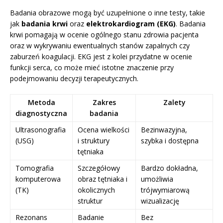
Badania obrazowe mogą być uzupełnione o inne testy, takie
jak
badania krwi
oraz
elektrokardiogram (EKG)
. Badania
krwi pomagają w ocenie ogólnego stanu zdrowia pacjenta
oraz w wykrywaniu ewentualnych stanów zapalnych czy
zaburzeń koagulacji. EKG jest z kolei przydatne w ocenie
funkcji serca, co może mieć istotne znaczenie przy
podejmowaniu decyzji terapeutycznych.
Metoda
Zakres
Zalety
diagnostyczna
badania
Ultrasonografia
Ocena wielkości
Bezinwazyjna,
(USG)
i struktury
szybka i dostępna
tętniaka
Tomografia
Szczegółowy
Bardzo dokładna,
komputerowa
obraz tętniaka i
umożliwia
(TK)
okolicznych
trójwymiarową
struktur
wizualizację
Rezonans
Badanie
Bez