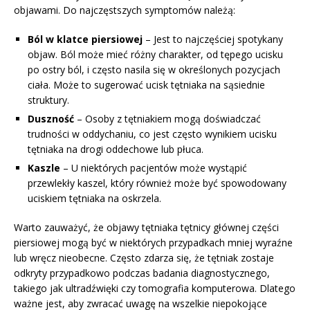
objawami. Do najczęstszych symptomów należą:
Ból w klatce piersiowej
– Jest to najczęściej spotykany
objaw. Ból może mieć różny charakter, od tępego ucisku
po ostry ból, i często nasila się w określonych pozycjach
ciała. Może to sugerować ucisk tętniaka na sąsiednie
struktury.
Duszność
– Osoby z tętniakiem mogą doświadczać
trudności w oddychaniu, co jest często wynikiem ucisku
tętniaka na drogi oddechowe lub płuca.
Kaszle
– U niektórych pacjentów może wystąpić
przewlekły kaszel, który również może być spowodowany
uciskiem tętniaka na oskrzela.
Warto zauważyć, że objawy tętniaka tętnicy głównej części
piersiowej mogą być w niektórych przypadkach mniej wyraźne
lub wręcz nieobecne. Często zdarza się, że tętniak zostaje
odkryty przypadkowo podczas badania diagnostycznego,
takiego jak ultradźwięki czy tomografia komputerowa. Dlatego
ważne jest, aby zwracać uwagę na wszelkie niepokojące