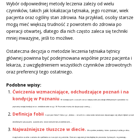
Wybór odpowiedniej metody leczenia zależy od wielu
czynników, takich jak lokalizacja tętniaka, jego rozmiar, wiek
pacjenta oraz ogólny stan zdrowia. Na przykład, osoby starsze
mogą mieć większą trudność z powrotem do zdrowia po
operacji otwartej, dlatego dla nich często zaleca się techniki
mniej inwazyjne, jeśli to możliwe.
Ostateczna decyzja o metodzie leczenia tętniaka tętnicy
głównej powinna być podejmowana wspólnie przez pacjenta i
lekarza, z uwzględnieniem wszystkich czynników zdrowotnych
oraz preferencji tego ostatniego.
Podobne wpisy:
Ćwiczenia wzmacniające, odchudzające poznań i na
kondycję w Poznaniu
W dzisiejszych czasach coraz więcej osób poszukuje efektywnych sposobów na
poprawę swojej kondycji oraz zredukowanie wagi. W Poznaniu mamy do dyspozycji szereg...
Definicja fobii
Czym jest fobia? Fobia (gr. phobos – strach) to zaburzenie nerwicowe objawiające się silnym lękiem przed
określonymi sytuacjami, zjawiskami, stworzeniami lub przedmiotami....
Najważniejsze tłuszcze w diecie.
Wszystkie produkty, które zjadamy każdego dnia,
mają bardzo ważne zadania do spełnienia w naszym organizmie. Dostarczają energii niezbędnej do procesów życiowych, regenerują...