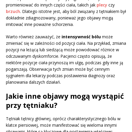
promieniować do innych części ciała, takich jak
plecy
czy
brzuch
. Dlatego istotne jest, aby ból związany z tętniakiem był
dokładnie zdiagnozowany, ponieważ jego objawy mogą
imitować inne poważne schorzenia.
Warto również zauważyć, że
intensywność bólu
może
zmieniać się w zależności od pozycji ciała. Na przykład, zmiana
pozycji na leżącą lub siedzącą może powodować różnice w
odczuwanym dyskomforcie. Pacjenci często opisują, że
niektóre pozycje ciała przynoszą im ulgę, podczas gdy inne ją
pogarszają. Obserwacja tych zmian może być cennym
sygnałem dla lekarzy podczas postawienia diagnozy oraz
planowania dalszych działań.
Jakie inne objawy mogą wystąpić
przy tętniaku?
Tętniak tętnicy głównej, oprócz charakterystycznego bólu w
klatce piersiowej, może manifestować się wieloma innymi
objawami, które są kluczowe dla postawienia właściwej