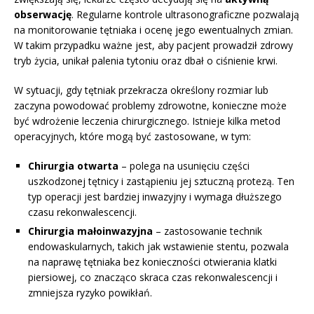
obserwację
. Regularne kontrole ultrasonograficzne pozwalają
na monitorowanie tętniaka i ocenę jego ewentualnych zmian.
W takim przypadku ważne jest, aby pacjent prowadził zdrowy
tryb życia, unikał palenia tytoniu oraz dbał o ciśnienie krwi.
W sytuacji, gdy tętniak przekracza określony rozmiar lub
zaczyna powodować problemy zdrowotne, konieczne może
być wdrożenie leczenia chirurgicznego. Istnieje kilka metod
operacyjnych, które mogą być zastosowane, w tym:
Chirurgia otwarta
– polega na usunięciu części
uszkodzonej tętnicy i zastąpieniu jej sztuczną protezą. Ten
typ operacji jest bardziej inwazyjny i wymaga dłuższego
czasu rekonwalescencji.
Chirurgia małoinwazyjna
– zastosowanie technik
endowaskularnych, takich jak wstawienie stentu, pozwala
na naprawę tętniaka bez konieczności otwierania klatki
piersiowej, co znacząco skraca czas rekonwalescencji i
zmniejsza ryzyko powikłań.