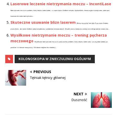
Laserowe leczenie nietrzymania moczu – IncontiLase
Nietrzymanie moczu to problem, który dotyka wielu kobiet, a często bywa źródłem wstydu i dyskomfortu. Innowacyjne rozwiązanie, jakim jest
laserowe leczenie nietrzymania...
Skuteczne usuwanie blizn laserem
Blizny mogą być nie tylko fizycznym śladem
przeszłości, ale także źródłem wielu kompleksów i problemów emocjonalnych. Współczesna medycyna estetyczna oferuje jednak skuteczne...
Wysiłkowe nietrzymanie moczu – trening pęcherza
moczowego
Wysiłkowe nietrzymanie moczu to powszechny problem, który dotyka wiele osób, szczególnie kobiety po
porodzie i w okresie menopauzy. Osłabione mięśnie dna miednicy...
KOLONOSKOPIA W ZNIECZULENIU OGÓLNYM
PREVIOUS
Tętniak tętnicy głównej
NEXT
Duszność