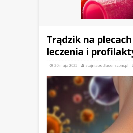
Trądzik na plecach
leczenia i profilak
20 maja 2025
stajniapodlasem.com.pl