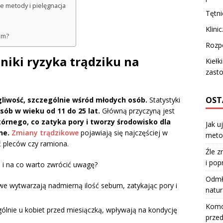
e metody i pielęgnacja
Tętn
Klini
em?
Rozpo
nniki ryzyka trądziku na
Kiełk
zast
OST
liwość, szczególnie wśród młodych osób.
Statystyki
sób w wieku od 11 do 25 lat.
Główną przyczyną jest
 skórnego, co zatyka pory i tworzy środowisko dla
Jak u
ne.
Zmiany trądzikowe
pojawiają się najczęściej w
meto
ć pleców czy ramiona.
Źle z
i pop
h i na co warto zwrócić uwagę?
Odmła
we wytwarzają nadmierną ilość sebum, zatykając pory i
natur
Komod
lnie u kobiet przed miesiączką, wpływają na kondycję
przed