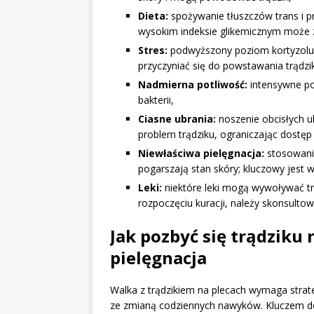
Dieta:
spożywanie tłuszczów trans i pr
wysokim indeksie glikemicznym może 
Stres:
podwyższony poziom kortyzolu,
przyczyniać się do powstawania trądzi
Nadmierna potliwość:
intensywne po
bakterii,
Ciasne ubrania:
noszenie obcisłych u
problem trądziku, ograniczając dostęp
Niewłaściwa pielęgnacja:
stosowani
pogarszają stan skóry; kluczowy jest 
Leki:
niektóre leki mogą wywoływać tr
rozpoczęciu kuracji, należy skonsultow
Jak pozbyć się trądziku
pielęgnacja
Walka z trądzikiem na plecach wymaga strate
ze zmianą codziennych nawyków. Kluczem do 