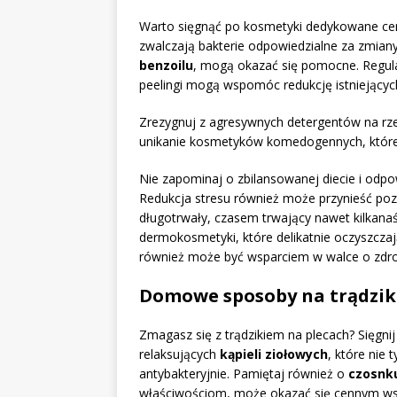
Warto sięgnąć po kosmetyki dedykowane cerz
zwalczają bakterie odpowiedzialne za zmiany.
benzoilu
, mogą okazać się pomocne. Regul
peelingi mogą wspomóc redukcję istniejącyc
Zrezygnuj z agresywnych detergentów na rzec
unikanie kosmetyków komedogennych, które z
Nie zapominaj o zbilansowanej diecie i odp
Redukcja stresu również może przynieść pozy
długotrwały, czasem trwający nawet kilkanaś
dermokosmetyki, które delikatnie oczyszcza
również może być wsparciem w walce o zdr
Domowe sposoby na trądzik
Zmagasz się z trądzikiem na plecach? Sięgn
relaksujących
kąpieli ziołowych
, które nie 
antybakteryjnie. Pamiętaj również o
czosnk
właściwościom, może okazać się cennym wsp