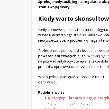
Spróbuj medytacji, jogi, a regularna akt
stan Twojej skóry.
Kiedy warto skonsultow
Kiedy domowe sposoby i staranna pielęgnacja
wizyta u dermatologa staje się kluczowa. Zda
niewystarczające, a problem wymaga interwen
Profesjonalna pomoc jest niezbędna, zwłas
powstaniem trwałych blizn
. W takiej sy
na przykład antybiotykoterapię, a także dob
produkty, opracowane z myślą o cerze trądzi
Warto jednak pamiętać, że leczenie trądziku
cierpliwości.
Podobne wpisy:
Dietetycy – kreator diety, dietety
dietetyka zyskuje na znaczeniu. Specjaliści ci nie tylko pomagają...