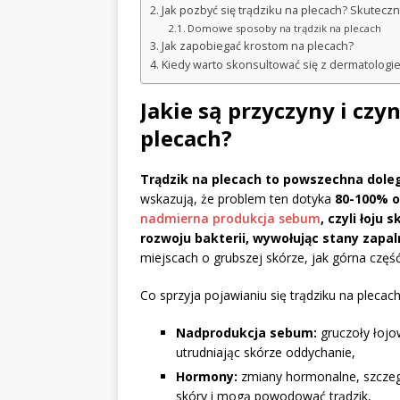
Jak pozbyć się trądziku na plecach? Skuteczn
Domowe sposoby na trądzik na plecach
Jak zapobiegać krostom na plecach?
Kiedy warto skonsultować się z dermatologi
Jakie są przyczyny i czy
plecach?
Trądzik na plecach to powszechna doleg
wskazują, że problem ten dotyka
80-100% o
nadmierna produkcja sebum
, czyli łoju
rozwoju bakterii, wywołując stany zapal
miejscach o grubszej skórze, jak górna częś
Co sprzyja pojawianiu się trądziku na plecac
Nadprodukcja sebum:
gruczoły łojo
utrudniając skórze oddychanie,
Hormony:
zmiany hormonalne, szczegó
skóry i mogą powodować trądzik,