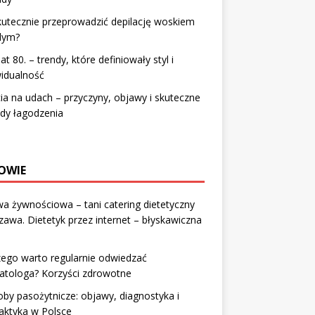
kutecznie przeprowadzić depilację woskiem
dym?
lat 80. – trendy, które definiowały styl i
idualność
ia na udach – przyczyny, objawy i skuteczne
dy łagodzenia
OWIE
a żywnościowa – tani catering dietetyczny
awa. Dietetyk przez internet – błyskawiczna
ego warto regularnie odwiedzać
atologa? Korzyści zdrowotne
by pasożytnicze: objawy, diagnostyka i
laktyka w Polsce