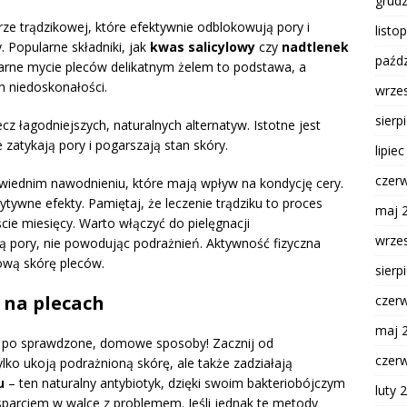
grud
e trądzikowej, które efektywnie odblokowują pory i
listo
 Popularne składniki, jak
kwas salicylowy
czy
nadtlenek
paźdz
arne mycie pleców delikatnym żelem to podstawa, a
h niedoskonałości.
wrze
sierp
z łagodniejszych, naturalnych alternatyw. Istotne jest
atykają pory i pogarszają stan skóry.
lipie
czer
owiednim nawodnieniu, które mają wpływ na kondycję cery.
tywne efekty. Pamiętaj, że leczenie trądziku to proces
maj 
cie miesięcy. Warto włączyć do pielęgnacji
wrze
ją pory, nie powodując podrażnień. Aktywność fizyczna
ową skórę pleców.
sierp
 na plecach
czer
maj 
ij po sprawdzone, domowe sposoby! Zacznij od
czer
tylko ukoją podrażnioną skórę, ale także zadziałają
u
– ten naturalny antybiotyk, dzięki swoim bakteriobójczym
luty 
arciem w walce z problemem. Jeśli jednak te metody