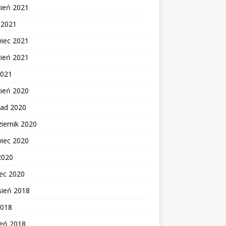
zień 2021
c 2021
wiec 2021
cień 2021
2021
zień 2020
pad 2020
iernik 2020
wiec 2020
2020
ec 2020
sień 2018
2018
zeń 2018