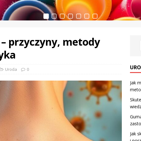
 – przyczyny, metody
tyka
URO
Uroda
0
Jak m
metod
Skute
wiedz
Guma
zast
Jak s
i por