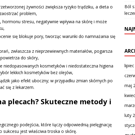
Ból s
zetworzonej żywności zwiększa ryzyko trądziku, a dieta o
lecze
zaostrzać problem,
 hormonu stresu, negatywnie wpływa na skórę i może
ku,
NAJ
cenie się blokuje pory, tworząc warunki do namnażania się
ARC
brań, zwłaszcza z nieprzewiewnych materiałów, pogarsza
 powietrza do skóry,
lipie
e niedopasowanych kosmetyków i niedostateczna higiena
wybór lekkich kosmetyków bez olejów,
czer
ądzik jako efekt uboczny; w przypadku zmian skórnych po
maj 
ać się z lekarzem.
kwie
 na plecach? Skuteczne metody i
marz
luty 
gicznego podejścia, które łączy odpowiednią pielęgnację
styc
sukcesu jest właściwa troska o skórę.