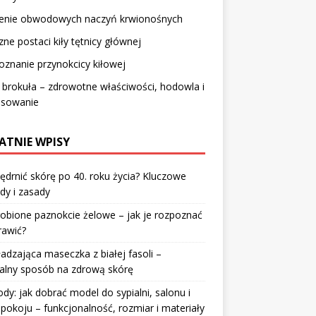
ienie obwodowych naczyń krwionośnych
czne postaci kiły tętnicy głównej
znanie przynokcicy kiłowej
i brokuła – zdrowotne właściwości, hodowla i
osowanie
ATNIE WPISY
jędrnić skórę po 40. roku życia? Kluczowe
dy i zasady
robione paznokcie żelowe – jak je rozpoznać
rawić?
dzająca maseczka z białej fasoli –
alny sposób na zdrową skórę
y: jak dobrać model do sypialni, salonu i
pokoju – funkcjonalność, rozmiar i materiały