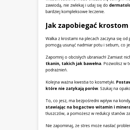
zawiodą, nie zwlekaj i udaj się do
dermatol
bardziej kompleksowe leczenie.
Jak zapobiegać krostom 
Walka z krostami na plecach zaczyna się od
pomogą usunąć nadmiar potu i sebum, co jes
Zapomnij o obcisłych ubraniach! Zamiast nic
tkanin, takich jak bawełna
. Pozwolisz w 
podrażnień.
Kolejna ważna kwestia to kosmetyki.
Postaw
które nie zatykają porów
. Szukaj na opak
To, co jesz, ma bezpośredni wpływ na kondy
stawiając na bogactwo witamin i miner
tłuszczów, a pomożesz w redukcji stanów za
Nie zapominaj, że stres może nasilać proble