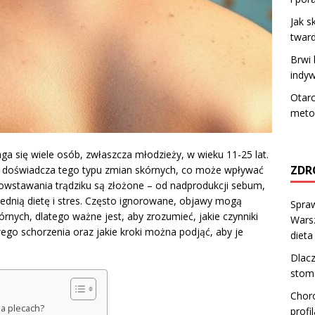
Jak s
twar
Brwi 
indyw
Otarc
meto
ga się wiele osób, zwłaszcza młodzieży, w wieku 11-25 lat.
ZDR
zi doświadcza tego typu zmian skórnych, co może wpływać
powstawania trądziku są złożone – od nadprodukcji sebum,
dnią dietę i stres. Często ignorowane, objawy mogą
Spraw
nych, dlatego ważne jest, aby zrozumieć, jakie czynniki
Warsz
wego schorzenia oraz jakie kroki można podjąć, aby je
dieta
Dlacz
stom
Choro
na plecach?
profi