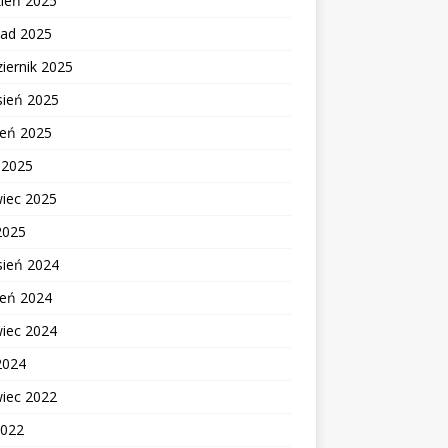
zień 2025
pad 2025
iernik 2025
sień 2025
ień 2025
c 2025
wiec 2025
2025
sień 2024
ień 2024
wiec 2024
2024
wiec 2022
2022