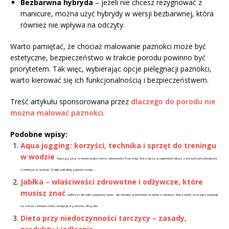
Bezbarwna hybryda
– jeżeli nie chcesz rezygnować z
manicure, można użyć hybrydy w wersji bezbarwnej, która
również nie wpływa na odczyty.
Warto pamiętać, że chociaż malowanie paznokci może być
estetyczne, bezpieczeństwo w trakcie porodu powinno być
priorytetem. Tak więc, wybierając opcje pielęgnacji paznokci,
warto kierować się ich funkcjonalnością i bezpieczeństwem.
Treść artykułu sponsorowana przez
dlaczego do porodu nie
można malować paznokci
.
Podobne wpisy:
Aqua jogging: korzyści, technika i sprzęt do treningu
w wodzie
Aqua jogging to innowacyjna forma aktywności fizycznej, która łączy przyjemność biegu z korzyściami płynącymi
z treningu w wodzie. Dzięki unikalnej gęstości wody,...
Jabłka – właściwości zdrowotne i odżywcze, które
musisz znać
Jabłka to nie tylko popularny owoc, ale również prawdziwe skarbnica zdrowia, która może znacząco wpłynąć
na nasze samopoczucie i kondycję organizmu. Bogate...
Dieta przy niedoczynności tarczycy – zasady,