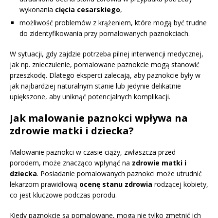
wykonania
cięcia cesarskiego
,
możliwość problemów z krążeniem, które mogą być trudne
do zidentyfikowania przy pomalowanych paznokciach.
W sytuacji, gdy zajdzie potrzeba pilnej interwencji medycznej,
jak np. znieczulenie, pomalowane paznokcie mogą stanowić
przeszkodę. Dlatego eksperci zalecają, aby paznokcie były w
jak najbardziej naturalnym stanie lub jedynie delikatnie
upiększone, aby uniknąć potencjalnych komplikacji.
Jak malowanie paznokci wpływa na
zdrowie matki i dziecka?
Malowanie paznokci w czasie ciąży, zwłaszcza przed
porodem, może znacząco wpłynąć na
zdrowie matki i
dziecka
. Posiadanie pomalowanych paznokci może utrudnić
lekarzom prawidłową
ocenę stanu zdrowia
rodzącej kobiety,
co jest kluczowe podczas porodu.
Kiedy paznokcie są pomalowane, mogą nie tylko zmetnić ich