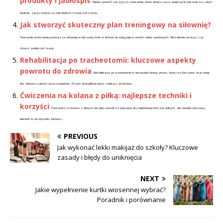
produkty i jadłospis
Niedoczynność tarczycy to schorzenie, które dotyka coraz większą liczbę osób na całym
świecie, a jego wpływ na metabolizm i masę ciała może...
Jak stworzyć skuteczny plan treningowy na siłownię?
Tworzenie planu treningowego na siłownię to kluczowy krok w drodze do osiągnięcia swoich celów sportowych. Niezależnie od tego, czy
chcesz zwiększyć masę...
Rehabilitacja po tracheotomii: kluczowe aspekty
powrotu do zdrowia
Rehabilitacja po tracheotomii to niezwykle istotny proces, który ma kluczowe znaczenie
dla zdrowia i jakości życia pacjentów. Po tym skomplikowanym zabiegu, właściwe...
Ćwiczenia na kolana z piłką: najlepsze techniki i
korzyści
Ćwiczenia na kolana z piłką to nie tylko sposób na poprawę siły mięśniowej kończyn dolnych, ale również kluczowy
element w utrzymaniu zdrowia...
PREVIOUS
Jak wykonać lekki makijaż do szkoły? Kluczowe
zasady i błędy do uniknięcia
NEXT
Jakie wypełnienie kurtki wiosennej wybrać?
Poradnik i porównanie