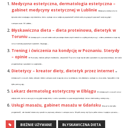
Medycyna estetyczna, dermatologia estetyczna –
gabinet medycyny estetycznej w Lublinie
Medycyna estetyczna to
dynamicznie rozwijająca się dziedzina, która zyskuje coraz większą popularność wśród osób pragnących poprawić swój wygląd i
samopoczucie. W Lublinie...
Błyskawiczna dieta – dieta proteinowa, dietetyk w
Toruniu
W dzisiejszych czasach wiele osób poszukuje skutecznych metod na szybką utratę wagi, a dieta proteinowa staje się
coraz bardziej popularnym wyborem. Skupiając...
Trening i ćwiczenia na kondycję w Poznaniu. Sterydy
– opinie
W Poznaniu, mieście pełnym możliwości, aktywność fizyczna staje się nie tylko sposobem na poprawę kondycji, ale także
przyjemnością i sposobem na spędzenie...
Dietetycy – kreator diety, dietetyk przez internet
W
dzisiejszych czasach, kiedy zdrowie i dobre samopoczucie stają się coraz ważniejsze, rola dietetyka zyskuje na znaczeniu. Specjaliści ci nie
tylko pomagają...
Lekarz dermatolog estetyczny w Elblągu
W dzisiejszych czasach coraz
więcej osób zwraca uwagę na wygląd swojej skóry i szuka sposobów na poprawę jej kondycji. Lekarz dermatolog estetyczny...
Usługi masażu, gabinet masażu w Gdańsku
Masaż to nie tylko
przyjemność, ale również skuteczny sposób na poprawę zdrowia i samopoczucia. Współczesny styl życia pełen stresu i napięcia sprawia,...
BIEŻNIE UŻYWANE
BŁYSKAWICZNA DIETA