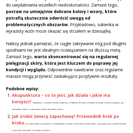
do uwydatniania wszelkich niedoskonałości. Zamiast tego,
postaw na umiejętnie dobrane kolory i wzory, które
potrafią skutecznie odwrócić uwagę od
problematycznych obszarów.
Przykładowo, sukienka w
wyrazisty wzór może okazać się strzałem w dziesiątkę.
Należy jednak pamiętać, że ciągłe zakrywanie nóg pod długimi
spodniami nie jest idealnym rozwiązaniem na dłuższą metę.
Zamiast tego,
warto skoncentrować się na regularnej
pielęgnacji skóry, która jest kluczem do poprawy jej
kondycji i wyglądu.
Odpowiednie nawilżanie oraz regularne
masaże mogą przynieść zaskakująco pozytywne rezultaty.
Podobne wpisy:
Akupunktura – co to jest, jak działa i jakie ma
korzyści?
Akupunktura, starożytna technika medycyny z Dalekiego Wschodu, od wieków fascynuje zarówno pacjentów, jak i
specjalistów. Polega na precyzyjnym wkłuwaniu cienkich igieł w...
Jak zrobić świecę zapachową? Przewodnik krok po
kroku
Jak zrobić świecę zapachową? Czy kiedykolwiek marzyłeś o stworzeniu własnej świecy zapachowej, która wypełni Twój dom
magicznym aromatem? To nie tylko wspaniała...