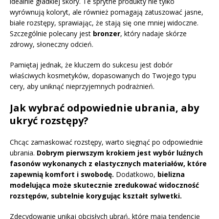
idealnie gładkiej skóry. Te sprytne produkty nie tylko
wyrównują koloryt, ale również pomagają zatuszować jasne,
białe rozstępy, sprawiając, że stają się one mniej widoczne.
Szczególnie polecany jest
bronzer
, który nadaje skórze
zdrowy, słoneczny odcień.
Pamiętaj jednak, że kluczem do sukcesu jest dobór
właściwych kosmetyków, dopasowanych do Twojego typu
cery, aby uniknąć nieprzyjemnych podrażnień.
Jak wybrać odpowiednie ubrania, aby
ukryć rozstępy?
Chcąc zamaskować rozstępy, warto sięgnąć po odpowiednie
ubrania.
Dobrym pierwszym krokiem jest wybór luźnych
fasonów wykonanych z elastycznych materiałów, które
zapewnią komfort i swobodę.
Dodatkowo,
bielizna
modelująca może skutecznie zredukować widoczność
rozstępów, subtelnie korygując kształt sylwetki.
Zdecydowanie unikaj obcisłych ubrań, które mają tendencję