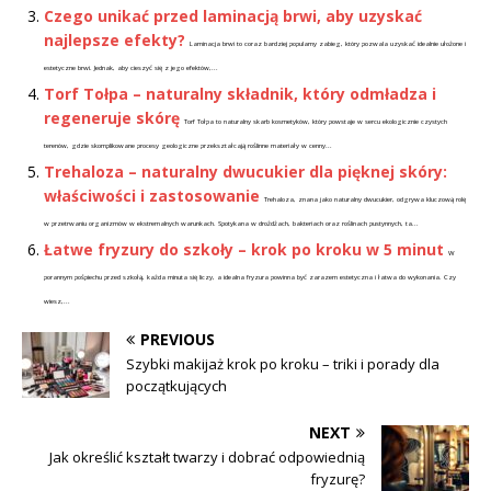
Czego unikać przed laminacją brwi, aby uzyskać
najlepsze efekty?
Laminacja brwi to coraz bardziej popularny zabieg, który pozwala uzyskać idealnie ułożone i
estetyczne brwi. Jednak, aby cieszyć się z jego efektów,...
Torf Tołpa – naturalny składnik, który odmładza i
regeneruje skórę
Torf Tołpa to naturalny skarb kosmetyków, który powstaje w sercu ekologicznie czystych
terenów, gdzie skomplikowane procesy geologiczne przekształcają roślinne materiały w cenny...
Trehaloza – naturalny dwucukier dla pięknej skóry:
właściwości i zastosowanie
Trehaloza, znana jako naturalny dwucukier, odgrywa kluczową rolę
w przetrwaniu organizmów w ekstremalnych warunkach. Spotykana w drożdżach, bakteriach oraz roślinach pustynnych, ta...
Łatwe fryzury do szkoły – krok po kroku w 5 minut
W
porannym pośpiechu przed szkołą, każda minuta się liczy, a idealna fryzura powinna być zarazem estetyczna i łatwa do wykonania. Czy
wiesz,...
PREVIOUS
Szybki makijaż krok po kroku – triki i porady dla
początkujących
NEXT
Jak określić kształt twarzy i dobrać odpowiednią
fryzurę?