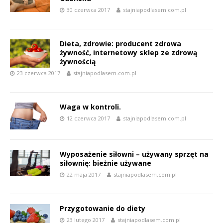
30 czerwca 2017
stajniapodlasem.com.pl
Dieta, zdrowie: producent zdrowa
żywność, internetowy sklep ze zdrową
żywnością
23 czerwca 2017
stajniapodlasem.com.pl
Waga w kontroli.
12 czerwca 2017
stajniapodlasem.com.pl
Wyposażenie siłowni – używany sprzęt na
siłownię: bieżnie używane
22 maja 2017
stajniapodlasem.com.pl
Przygotowanie do diety
23 lutego 2017
stajniapodlasem.com.pl