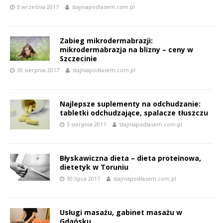
3 września 2017
stajniapodlasem.com.pl
Zabieg mikrodermabrazji:
mikrodermabrazja na blizny – ceny w
Szczecinie
30 sierpnia 2017
stajniapodlasem.com.pl
Najlepsze suplementy na odchudzanie:
tabletki odchudzające, spalacze tłuszczu
3 sierpnia 2017
stajniapodlasem.com.pl
Błyskawiczna dieta – dieta proteinowa,
dietetyk w Toruniu
30 lipca 2017
stajniapodlasem.com.pl
Usługi masażu, gabinet masażu w
Gdańsku