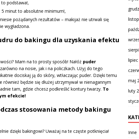
, to podstawa!,
grud
m 5 minut to absolutne minimum!,
listo
yniesie pożądanych rezultatów – makijaż nie utrwali się
nie wygładzona.
paźdz
 pudru do bakingu dla uzyskania efektu
wrze
sierp
lipie
rowości? Mam na to prosty sposób! Nałóż
puder
zarówno na nosie, jak i na policzkach. Użyj do tego
czer
ikatnie dociskaj ją do skóry, wtłaczając puder. Dzięki temu
maj 
 ale również będzie się dłużej utrzymywał w nienagannym
kładnie tam, gdzie chcesz podkreślić kontury twarzy.
To
luty 
nym efekcie!
styc
 podczas stosowania metody bakingu
KAT
lnie dzięki bakingowi? Uważaj na te częste potknięcia!
Inne