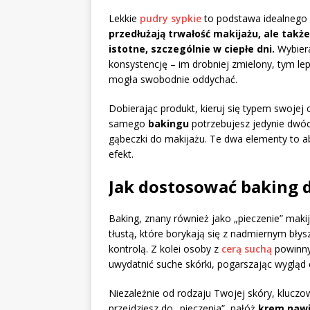
Lekkie
pudry sypkie
to podstawa idealnego
przedłużają trwałość makijażu, ale także
istotne, szczególnie w ciepłe dni.
Wybiera
konsystencję – im drobniej zmielony, tym lepi
mogła swobodnie oddychać.
Dobierając produkt, kieruj się typem swojej 
samego
bakingu
potrzebujesz jedynie dwóc
gąbeczki do makijażu. Te dwa elementy to 
efekt.
Jak dostosować baking 
Baking, znany również jako „pieczenie” makija
tłustą, które borykają się z nadmiernym b
kontrolą. Z kolei osoby z
cerą suchą
powinny
uwydatnić suche skórki, pogarszając wygląd 
Niezależnie od rodzaju Twojej skóry, kluc
przejdziesz do „pieczenia”, nałóż
krem nawi