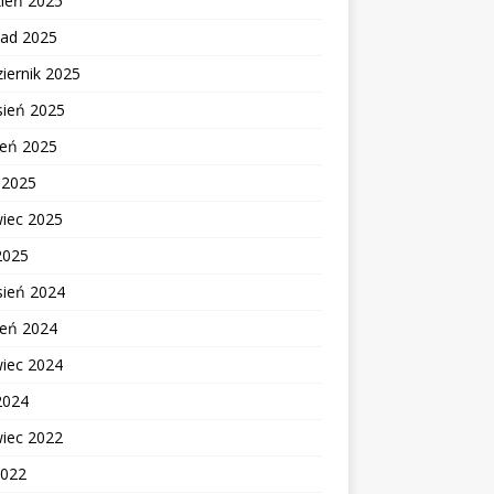
zień 2025
pad 2025
iernik 2025
sień 2025
ień 2025
c 2025
wiec 2025
2025
sień 2024
ień 2024
wiec 2024
2024
wiec 2022
2022