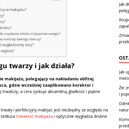
?
Jak d
arzy w makijażu?
pielę
zy?
Rozpo
ry?
zapal
 kroku?
u dla uzyskania efektu trójwymiarowego?
Zmia
nia metody bakingu twarzy?
przeb
kt wygładzonej cery?
 wyjścia?
OST
u twarzy i jak działa?
Jak u
meto
ie makijażu, polegający na nakładaniu obfitej
ca, gdzie wcześniej zaaplikowano korektor i
Źle z
ię trwalszy, a cera zyskuje aksamitną gładkość i piękne
i pop
Odmła
natur
 trwały i perfekcyjny makijaż jest niezbędny ze względu na
przedłuża
trwałość makijażu
i optycznie wygładza drobne
Komod
przed