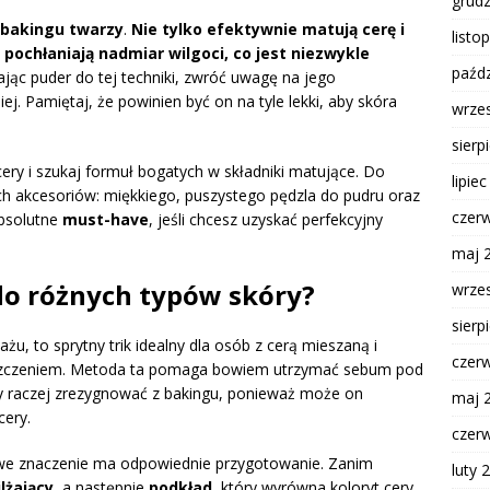
grud
bakingu twarzy
.
Nie tylko efektywnie matują cerę i
listo
 pochłaniają nadmiar wilgoci, co jest niezwykle
paźdz
jąc puder do tej techniki, zwróć uwagę na jego
ej. Pamiętaj, że powinien być on na tyle lekki, aby skóra
wrze
sierp
cery i szukaj formuł bogatych w składniki matujące. Do
lipie
h akcesoriów: miękkiego, puszystego pędzla do pudru oraz
czer
absolutne
must-have
, jeśli chcesz uzyskać perfekcyjny
maj 
do różnych typów skóry?
wrze
sierp
żu, to sprytny trik idealny dla osób z cerą mieszaną i
czer
łyszczeniem. Metoda ta pomaga bowiem utrzymać sebum pod
 raczej zrezygnować z bakingu, ponieważ może on
maj 
cery.
czer
zowe znaczenie ma odpowiednie przygotowanie. Zanim
luty 
lżający
, a następnie
podkład
, który wyrówna koloryt cery.