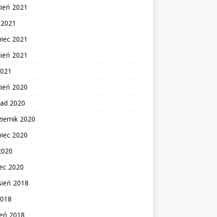
zień 2021
c 2021
wiec 2021
cień 2021
2021
zień 2020
pad 2020
iernik 2020
wiec 2020
2020
ec 2020
sień 2018
2018
zeń 2018