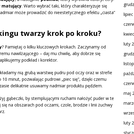
grud
 matujący
. Warto wybrać taki, który charakteryzuje się
nadmiar może prowadzić do nieestetycznego efektu „ciasta”
lipie
czer
ingu twarzy krok po kroku?
kwie
luty 
y
? Pamiętaj o kilku kluczowych krokach. Zaczynamy od
remu nawilżającego – daj mu chwilę, aby dobrze się
grud
aplikujemy podkład i korektor.
listo
kładamy nią grubą warstwę pudru pod oczy oraz w strefie
paźdz
 10 minut, pozwalając pudrowi „piec się”, dzięki czemu
czer
zasie delikatnie usuwamy nadmiar produktu pędzlem.
maj 
żyj gąbeczki, by stemplującymi ruchami nałożyć puder w te
marz
 się na obszarach pod oczami, czole, brodzie i linii żuchwy
rz.
wrze
luty 
styc