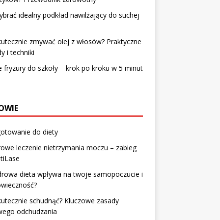
ybrać idealny podkład nawilżający do suchej
kutecznie zmywać olej z włosów? Praktyczne
y i techniki
 fryzury do szkoły – krok po kroku w 5 minut
OWIE
otowanie do diety
owe leczenie nietrzymania moczu – zabieg
tiLase
drowa dieta wpływa na twoje samopoczucie i
owieczność?
kutecznie schudnąć? Kluczowe zasady
wego odchudzania