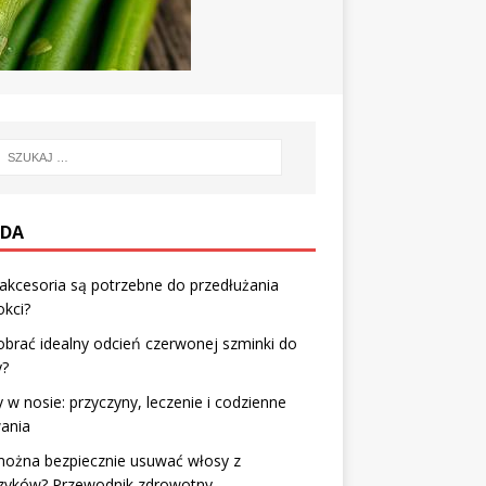
DA
 akcesoria są potrzebne do przedłużania
kci?
obrać idealny odcień czerwonej szminki do
y?
y w nosie: przyczyny, leczenie i codzienne
ania
można bezpiecznie usuwać włosy z
rzyków? Przewodnik zdrowotny