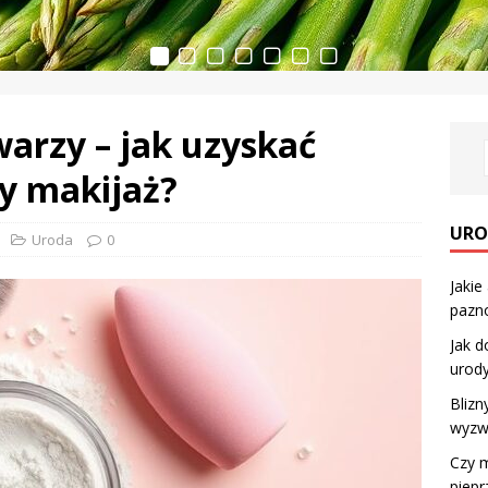
arzy – jak uzyskać
ły makijaż?
URO
Uroda
0
Jakie
pazno
Jak d
urod
Blizn
wyzw
Czy 
piep