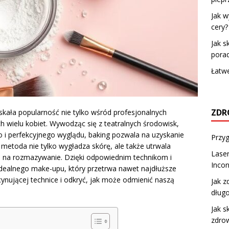
Jak w
cery?
Jak s
porad
Łatwe
ZDR
yskała popularność nie tylko wśród profesjonalnych
h wielu kobiet. Wywodząc się z teatralnych środowisk,
o i perfekcyjnego wyglądu, baking pozwala na uzyskanie
Przyg
a metoda nie tylko wygładza skórę, ale także utrwala
Laser
h na rozmazywanie. Dzięki odpowiednim technikom i
Incon
dealnego make-upu, który przetrwa nawet najdłuższe
scynującej technice i odkryć, jak może odmienić naszą
Jak z
dług
Jak s
zdro