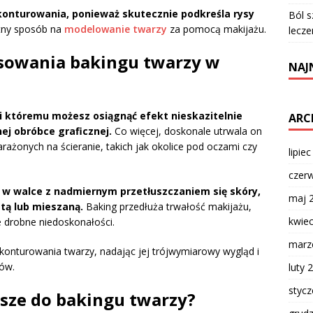
konturowania, ponieważ skutecznie podkreśla rysy
Ból s
tny sposób na
modelowanie twarzy
za pomocą makijażu.
lecze
tosowania bakingu twarzy w
NAJ
ki któremu możesz osiągnąć efekt nieskazitelnie
ARC
nej obróbce graficznej.
Co więcej, doskonale utrwala on
rażonych na ścieranie, takich jak okolice pod oczami czy
lipie
czer
 w walce z nadmiernym przetłuszczaniem się skóry,
maj 
stą lub mieszaną.
Baking przedłuża trwałość makijażu,
kwie
e drobne niedoskonałości.
marz
konturowania twarzy, nadając jej trójwymiarowy wygląd i
ów.
luty 
styc
psze do bakingu twarzy?