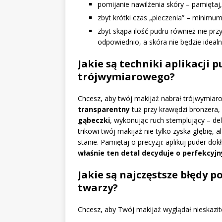
pomijanie nawilżenia skóry – pamiętaj
zbyt krótki czas „pieczenia” – minimu
zbyt skąpa ilość pudru również nie prz
odpowiednio, a skóra nie będzie ideal
Jakie są techniki aplikacji
trójwymiarowego?
Chcesz, aby twój makijaż nabrał trójwymia
transparentny
tuż przy krawędzi bronzera, 
gąbeczki
, wykonując ruch stemplujący – del
trikowi twój makijaż nie tylko zyska głębię,
stanie. Pamiętaj o precyzji: aplikuj puder do
właśnie ten detal decyduje o perfekcyj
Jakie są najczęstsze błędy
twarzy?
Chcesz, aby Twój makijaż wyglądał nieskazite