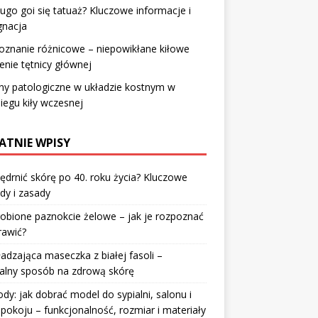
ługo goi się tatuaż? Kluczowe informacje i
gnacja
znanie różnicowe – niepowikłane kiłowe
enie tętnicy głównej
ny patologiczne w układzie kostnym w
iegu kiły wczesnej
ATNIE WPISY
jędrnić skórę po 40. roku życia? Kluczowe
dy i zasady
robione paznokcie żelowe – jak je rozpoznać
rawić?
dzająca maseczka z białej fasoli –
alny sposób na zdrową skórę
y: jak dobrać model do sypialni, salonu i
pokoju – funkcjonalność, rozmiar i materiały