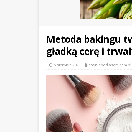
Metoda bakingu tw
gładką cerę i trwa
5 sierpnia 2025
stajniapodlasem.com.pl