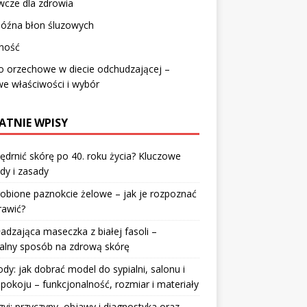
wcze dla zdrowia
późna błon śluzowych
ność
o orzechowe w diecie odchudzającej –
e właściwości i wybór
ATNIE WPISY
jędrnić skórę po 40. roku życia? Kluczowe
dy i zasady
robione paznokcie żelowe – jak je rozpoznać
rawić?
dzająca maseczka z białej fasoli –
alny sposób na zdrową skórę
y: jak dobrać model do sypialni, salonu i
pokoju – funkcjonalność, rozmiar i materiały
zyi: przyczyny, objawy i diagnostyka oraz