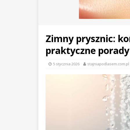
Zimny prysznic: ko
praktyczne porady
5 stycznia 2026
stajniapodlasem.com.pl