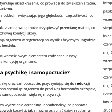
listo
ymuluje układ krążenia, co prowadzi do zwiększenia tętna,
ganizmu.
paźdz
a oddech, zwiększając jego głębokość i częstotliwość, co
wrze
.
sierp
kt z zimną wodą może przyspieszyć przemianę materii, co
zdrowej kondycji skóry.
lipie
ają organizm w regeneracji po wysiłku fizycznym, łagodząc
czer
 herstelu.
maj 
e się wartościowym elementem codziennej rutyny
wrze
ną kondycję organizmu.
sierp
a psychikę i samopoczucie?
czer
ikę oraz samopoczucie, przyczyniając się do
redukcji
maj 
imno stymuluje organizm do produkcji hormonów szczęścia,
czer
go samopoczucia i większej motywacji.
luty 
 wydzielanie adrenaliny i noradrenaliny, co poprawia
grud
uczowych korzyści, jakie można osiągnąć dzięki regularnym