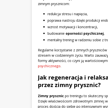
zimnym prysznicom:
redukcja stresu i napięcia,
poprawa nastroju dzięki produkcji endo
wzrost motywacji i koncentracji,
budowanie
oporności psychicznej
,
mentalny trening w radzeniu sobie z t
Regularne korzystanie z zimnych prysznicó
stresem w codziennym życiu. Warto zauważyć, 
formy aktywności, co czyni ją wartościowy
psychicznego
.
Jak regeneracja i relaks
przez zimny prysznic?
Zimny prysznic
po treningu to skuteczny s
Dzięki właściwościom zdrowotnym zimnej wod
proces dojścia do siebie po intensywnym wys