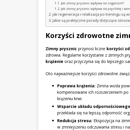
Jak zimny prysznic wpływa na organizm?
Jak zimny prysznic wpływa na psychikę i sa
Jak regeneracja i relaksacja po treningu są 
Jakie są praktyczne porady dotyczące stoso
Korzyści zdrowotne zim
Zimny prysznic
przynosi liczne
korzyści z
zdrowia. Regularne korzystanie z zimnych p
krążenie
oraz przyczynia się do lepszego s
Oto najważniejsze korzyści zdrowotne zwią
Poprawa krążenia:
Zimna woda powod
kompensowane ich rozszerzeniem po z
krążeniu krwi.
Wsparcie układu odpornościowego
przekłada się na lepszą odporność org
Redukcja stresu:
Ekspozycja na zimn
w zmniejszeniu odczuwania stresu i na