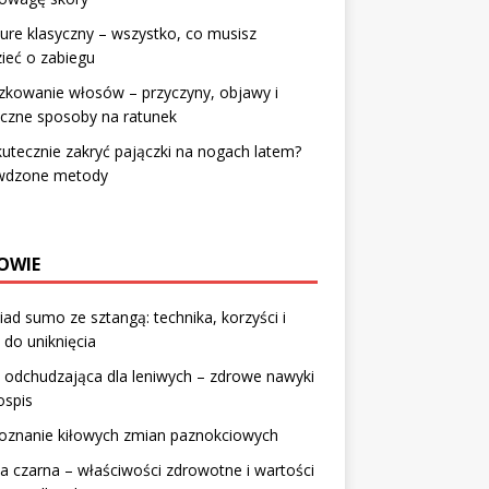
ure klasyczny – wszystko, co musisz
ieć o zabiegu
zkowanie włosów – przyczyny, objawy i
czne sposoby na ratunek
kutecznie zakryć pajączki na nogach latem?
wdzone metody
OWIE
iad sumo ze sztangą: technika, korzyści i
 do uniknięcia
 odchudzająca dla leniwych – zdrowe nawyki
łospis
oznanie kiłowych zmian paznokciowych
a czarna – właściwości zdrowotne i wartości