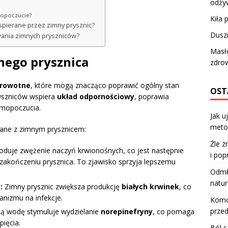
odży
mopoczucie?
Kiła 
wspierane przez zimny prysznic?
Dusz
wania zimnych pryszniców?
Masł
nego prysznica
zdrow
drowotne
, które mogą znacząco poprawić ogólny stan
OST
ryszniców wspiera
układ odpornościowy
, poprawia
amopoczucia.
Jak u
meto
zane z zimnym prysznicem:
Źle z
uje zwężenie naczyń krwionośnych, co jest następnie
i pop
akończeniu prysznica. To zjawisko sprzyja lepszemu
Odmła
natur
:
Zimny prysznic zwiększa produkcję
białych krwinek
, co
anizmu na infekcje.
Komod
przed
ą wodę stymuluje wydzielanie
norepinefryny
, co pomaga
pięcia.
Ból s