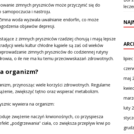
owanie zimnych pryszniców może przyczynić się do
lecze
o samopoczucia i nastroju.
imna woda wyzwala uwalnianie endorfin, co może
NAJ
agodzenia objawów depresji.
stające z zimnych pryszniców rzadziej chorują i mają lepsze
ARC
tradycji wielu kultur chłodne kąpiele są zaś od wieków
wprowadzanie zimnych pryszniców do codziennej rutyny
lipie
owia, o ile nie ma ku temu przeciwwskazań zdrowotnych.
czer
na organizm?
maj 
izm, przynosząc wiele korzyści zdrowotnych. Regularne
kwie
ążenie, zwiększyć tętno oraz wspierać metabolizm.
marz
rysznic wywiera na organizm:
luty 
uje zwężenie naczyń krwionośnych, co przyspiesza
styc
 efekt „podgrzewania” ciała, co zwiększa przepływ krwi po
grud