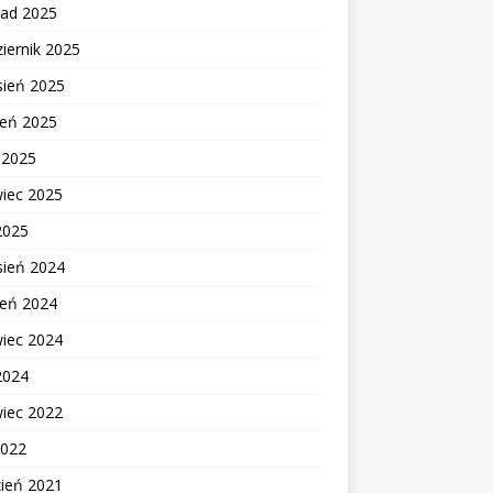
pad 2025
iernik 2025
sień 2025
ień 2025
c 2025
wiec 2025
2025
sień 2024
ień 2024
wiec 2024
2024
wiec 2022
2022
zień 2021