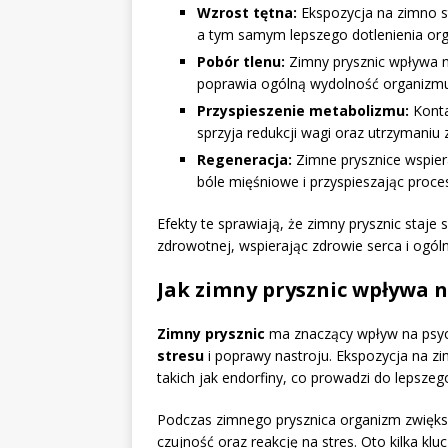
Wzrost tętna:
Ekspozycja na zimno st
a tym samym lepszego dotlenienia or
Pobór tlenu:
Zimny prysznic wpływa n
poprawia ogólną wydolność organizmu
Przyspieszenie metabolizmu:
Konta
sprzyja redukcji wagi oraz utrzymaniu 
Regeneracja:
Zimne prysznice wspier
bóle mięśniowe i przyspieszając proces
Efekty te sprawiają, że zimny prysznic staj
zdrowotnej, wspierając zdrowie serca i ogól
Jak zimny prysznic wpływa n
Zimny prysznic
ma znaczący wpływ na psych
stresu
i poprawy nastroju. Ekspozycja na z
takich jak endorfiny, co prowadzi do lepsze
Podczas zimnego prysznica organizm zwiększa
czujność oraz reakcję na stres. Oto kilka kl