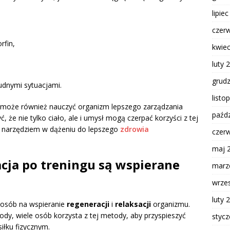
lipie
czer
rfin,
kwie
luty 
grud
rudnymi sytuacjami.
listo
w może również nauczyć organizm lepszego zarządzania
paźdz
że nie tylko ciało, ale i umysł mogą czerpać korzyści z tej
m narzędziem w dążeniu do lepszego
zdrowia
czer
maj 
acja po treningu są wspierane
marz
wrze
luty 
posób na wspieranie
regeneracji
i
relaksacji
organizmu.
y, wiele osób korzysta z tej metody, aby przyspieszyć
styc
iłku fizycznym.