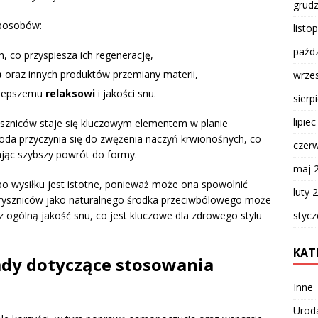
grud
sposobów:
listo
paźdz
, co przyspiesza ich regenerację,
o
oraz innych produktów przemiany materii,
wrze
a lepszemu
relaksowi
i jakości snu.
sierp
lipie
yszniców staje się kluczowym elementem w planie
da przyczynia się do zwężenia naczyń krwionośnych, co
czer
ając szybszy powrót do formy.
maj 
po wysiłku jest istotne, ponieważ może ona spowolnić
luty 
pryszniców jako naturalnego środka przeciwbólowego może
styc
 ogólną jakość snu, co jest kluczowe dla zdrowego stylu
KAT
ady dotyczące stosowania
Inne
Urod