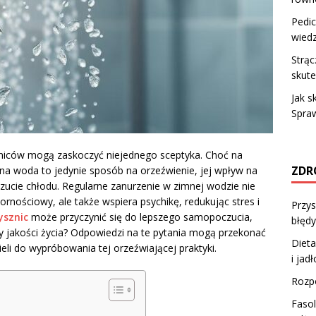
Pedic
wiedz
Strąc
skute
Jak s
Spra
zniców mogą zaskoczyć niejednego sceptyka. Choć na
ZDR
na woda to jedynie sposób na orzeźwienie, jej wpływ na
ucie chłodu. Regularne zanurzenie w zimnej wodzie nie
ornościowy, ale także wspiera psychikę, redukując stres i
Przys
ysznic
może przyczynić się do lepszego samopoczucia,
błędy
y jakości życia? Odpowiedzi na te pytania mogą przekonać
Dieta
eli do wypróbowania tej orzeźwiającej praktyki.
i jad
Rozp
Fasol