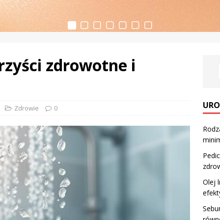
rzyści zdrowotne i
URO
Zdrowie
0
Rodza
minim
Pedic
zdro
Olej 
efekt
Sebum
równ