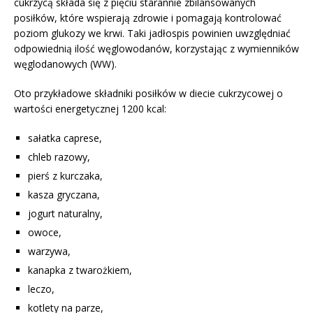
cukrzycą składa się z pięciu starannie zbilansowanych
posiłków, które wspierają zdrowie i pomagają kontrolować
poziom glukozy we krwi. Taki jadłospis powinien uwzględniać
odpowiednią ilość węglowodanów, korzystając z wymienników
węglodanowych (WW).
Oto przykładowe składniki posiłków w diecie cukrzycowej o
wartości energetycznej 1200 kcal:
sałatka caprese,
chleb razowy,
pierś z kurczaka,
kasza gryczana,
jogurt naturalny,
owoce,
warzywa,
kanapka z twarożkiem,
leczo,
kotlety na parze,