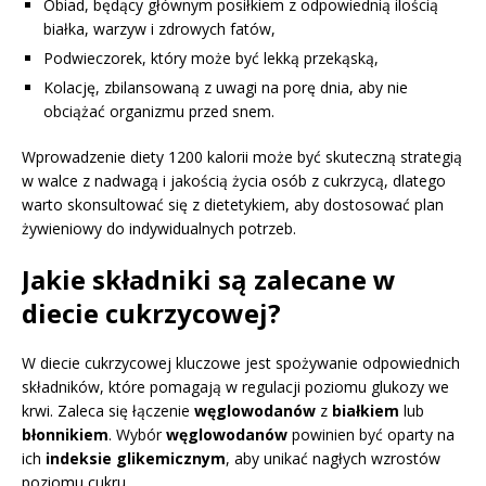
Obiad, będący głównym posiłkiem z odpowiednią ilością
białka, warzyw i zdrowych fatów,
Podwieczorek, który może być lekką przekąską,
Kolację, zbilansowaną z uwagi na porę dnia, aby nie
obciążać organizmu przed snem.
Wprowadzenie diety 1200 kalorii może być skuteczną strategią
w walce z nadwagą i jakością życia osób z cukrzycą, dlatego
warto skonsultować się z dietetykiem, aby dostosować plan
żywieniowy do indywidualnych potrzeb.
Jakie składniki są zalecane w
diecie cukrzycowej?
W diecie cukrzycowej kluczowe jest spożywanie odpowiednich
składników, które pomagają w regulacji poziomu glukozy we
krwi. Zaleca się łączenie
węglowodanów
z
białkiem
lub
błonnikiem
. Wybór
węglowodanów
powinien być oparty na
ich
indeksie glikemicznym
, aby unikać nagłych wzrostów
poziomu cukru.