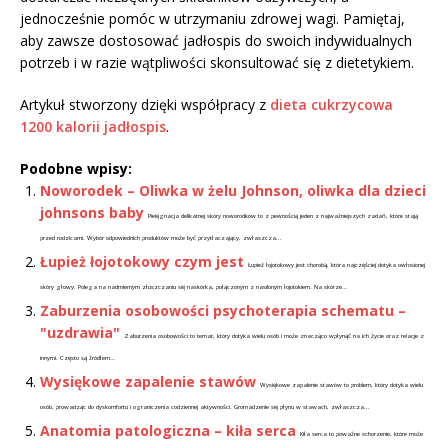
jednocześnie pomóc w utrzymaniu zdrowej wagi. Pamiętaj,
aby zawsze dostosować jadłospis do swoich indywidualnych
potrzeb i w razie wątpliwości skonsultować się z dietetykiem.
Artykuł stworzony dzięki współpracy z
dieta cukrzycowa
1200 kalorii jadłospis
.
Podobne wpisy:
Noworodek – Oliwka w żelu Johnson, oliwka dla dzieci
johnsons baby
Pielęgnacja delikatnej skóry noworodków to z pewnością jeden z najważniejszych zadań, które stają
przed rodzicami. Wybór odpowiednich produktów może być przytłaczający, zwłaszcza...
Łupież łojotokowy czym jest
Łupież łojotokowy jest chorobą, która najczęściej dotyka owłosionej
skóry głowy. Polega na nadmiernym złuszczaniu się naskórka, połączonym z nasilonym łojotokiem. Na skórze...
Zaburzenia osobowości psychoterapia schematu –
"uzdrawia"
Zaburzenia osobowości to temat, który dotyka wielu osób i może znacząco wpłynąć na ich życie oraz relacje z
innymi. Często są źródłem...
Wysiękowe zapalenie stawów
Wysiękowe zapalenie stawów to problem, który dotyka wielu
osób, prowadząc do dyskomfortu i ograniczenia codziennej aktywności. Gromadzenie się płynu w stawach, zwłaszcza...
Anatomia patologiczna – kiła serca
Kiła serca to poważne schorzenie, które może