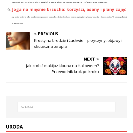
prowadzić do zagrażających życiu powikłań w obrębie układu sercowo-naczyniowego. Choć jest to późne stadium kiły,...
Joga na mięśnie brzucha: korzyści, asany i plany zajęć
Joga stała się nie tylko popularnym sposobem na relaks, ale także skutecznym narzędziem w budowaniu siły i elastyczności. W szczególności,
praktyka jogi...
PREVIOUS
Krosty na brodzie i żuchwie – przyczyny, objawy i
skuteczna terapia
NEXT
Jak zrobić makijaż klauna na Halloween?
Przewodnik krok po kroku
URODA