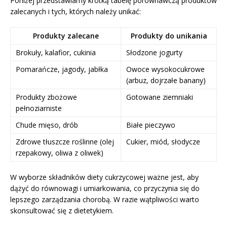
Poniżej przedstawiamy krótką tabelę porównawczą produktów
zalecanych i tych, których należy unikać:
Produkty zalecane
Produkty do unikania
Brokuły, kalafior, cukinia
Słodzone jogurty
Pomarańcze, jagody, jabłka
Owoce wysokocukrowe
(arbuz, dojrzałe banany)
Produkty zbożowe
Gotowane ziemniaki
pełnoziarniste
Chude mięso, drób
Białe pieczywo
Zdrowe tłuszcze roślinne (olej
Cukier, miód, słodycze
rzepakowy, oliwa z oliwek)
W wyborze składników diety cukrzycowej ważne jest, aby
dążyć do równowagi i umiarkowania, co przyczynia się do
lepszego zarządzania chorobą. W razie wątpliwości warto
skonsultować się z dietetykiem.