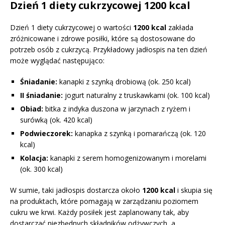
Dzień 1 diety cukrzycowej 1200 kcal
Dzień 1 diety cukrzycowej o wartości
1200 kcal
zakłada
zróżnicowane i zdrowe posiłki, które są dostosowane do
potrzeb osób z cukrzycą. Przykładowy jadłospis na ten dzień
może wyglądać następująco:
Śniadanie:
kanapki z szynką drobiową (ok. 250 kcal)
II śniadanie:
jogurt naturalny z truskawkami (ok. 100 kcal)
Obiad:
bitka z indyka duszona w jarzynach z ryżem i
surówką (ok. 420 kcal)
Podwieczorek:
kanapka z szynką i pomarańczą (ok. 120
kcal)
Kolacja:
kanapki z serem homogenizowanym i morelami
(ok. 300 kcal)
W sumie, taki jadłospis dostarcza około
1200 kcal
i skupia się
na produktach, które pomagają w zarządzaniu poziomem
cukru we krwi. Każdy posiłek jest zaplanowany tak, aby
dostarczać niezbędnych składników odżywczych, a