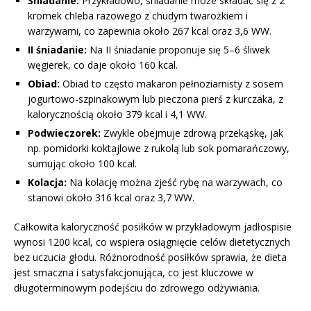
Śniadanie:
Przykładowo, śniadanie może składać się z 2
kromek chleba razowego z chudym twarożkiem i
warzywami, co zapewnia około 267 kcal oraz 3,6 WW.
II śniadanie:
Na II śniadanie proponuje się 5–6 śliwek
węgierek, co daje około 160 kcal.
Obiad:
Obiad to często makaron pełnoziarnisty z sosem
jogurtowo-szpinakowym lub pieczona pierś z kurczaka, z
kalorycznością około 379 kcal i 4,1 WW.
Podwieczorek:
Zwykle obejmuje zdrową przekąskę, jak
np. pomidorki koktajlowe z rukolą lub sok pomarańczowy,
sumując około 100 kcal.
Kolacja:
Na kolację można zjeść rybę na warzywach, co
stanowi około 316 kcal oraz 3,7 WW.
Całkowita kaloryczność posiłków w przykładowym jadłospisie
wynosi 1200 kcal, co wspiera osiągnięcie celów dietetycznych
bez uczucia głodu. Różnorodność posiłków sprawia, że dieta
jest smaczna i satysfakcjonująca, co jest kluczowe w
długoterminowym podejściu do zdrowego odżywiania.