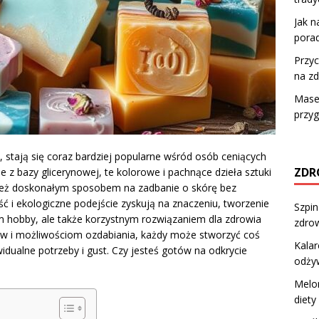
Jak n
porady
Przy
na z
Masec
przyg
, stają się coraz bardziej popularne wśród osób ceniących
ZDR
 z bazy glicerynowej, te kolorowe i pachnące dzieła sztuki
wnież doskonałym sposobem na zadbanie o skórę bez
ć i ekologiczne podejście zyskują na znaczeniu, tworzenie
Szpin
m hobby, ale także korzystnym rozwiązaniem dla zdrowia
zdrow
ków i możliwościom ozdabiania, każdy może stworzyć coś
Kalar
idualne potrzeby i gust. Czy jesteś gotów na odkrycie
odży
Melon
diety