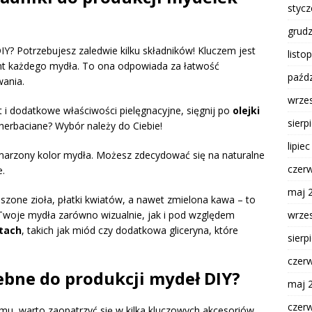
styc
grud
Y? Potrzebujesz zaledwie kilku składników! Kluczem jest
listo
nt każdego mydła. To ona odpowiada za łatwość
paźdz
wania.
wrze
i dodatkowe właściwości pielęgnacyjne, sięgnij po
olejki
sierp
herbaciane? Wybór należy do Ciebie!
lipie
arzony kolor mydła. Możesz zdecydować się na naturalne
czer
e.
maj 
uszone zioła, płatki kwiatów, a nawet zmielona kawa – to
wrze
 Twoje mydła zarówno wizualnie, jak i pod względem
tach
, takich jak miód czy dodatkowa gliceryna, które
sierp
czer
zebne do produkcji mydeł DIY?
maj 
czer
u, warto zaopatrzyć się w kilka kluczowych akcesoriów,