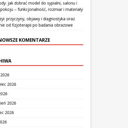
y: jak dobrać model do sypialni, salonu i
pokoju – funkcjonalność, rozmiar i materiały
zyi: przyczyny, objawy i diagnostyka oraz
nie od fizjoterapii po badania obrazowe
NOWSZE KOMENTARZE
HIWA
c 2026
wiec 2026
2026
cień 2026
ec 2026
2026