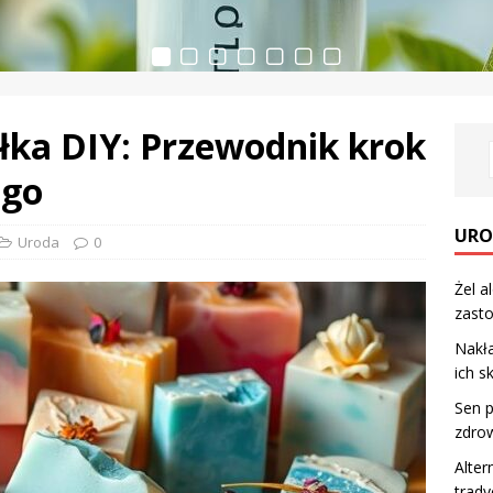
łka DIY: Przewodnik krok
ego
URO
Uroda
0
Żel a
zasto
Nakła
ich s
Sen p
zdro
Alter
trad