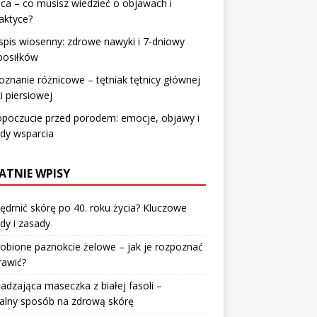
ica – co musisz wiedzieć o objawach i
laktyce?
spis wiosenny: zdrowe nawyki i 7-dniowy
posiłków
znanie różnicowe – tętniak tętnicy głównej
i piersiowej
poczucie przed porodem: emocje, objawy i
dy wsparcia
ATNIE WPISY
jędrnić skórę po 40. roku życia? Kluczowe
dy i zasady
robione paznokcie żelowe – jak je rozpoznać
rawić?
dzająca maseczka z białej fasoli –
alny sposób na zdrową skórę