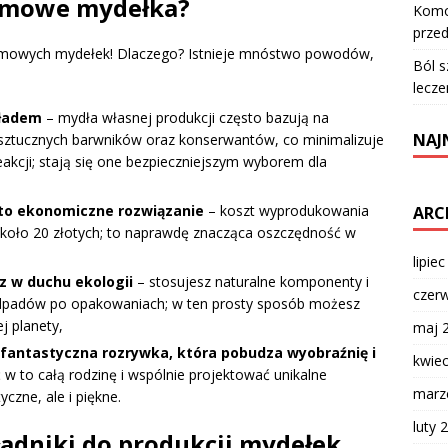
domowe mydełka?
Komod
przed
omowych mydełek! Dlaczego? Istnieje mnóstwo powodów,
Ból s
lecze
kładem
– mydła własnej produkcji często bazują na
NAJ
d sztucznych barwników oraz konserwantów, co minimalizuje
reakcji; stają się one bezpieczniejszym wyborem dla
to ekonomiczne rozwiązanie
– koszt wyprodukowania
ARC
około 20 złotych; to naprawdę znacząca oszczędność w
lipie
z w duchu ekologii
– stosujesz naturalne komponenty i
czer
odpadów po opakowaniach; w ten prosty sposób możesz
j planety,
maj 
fantastyczna rozrywka, która pobudza wyobraźnię i
kwie
 to całą rodzinę i wspólnie projektować unikalne
marz
czne, ale i piękne.
luty 
adniki do produkcji mydełek