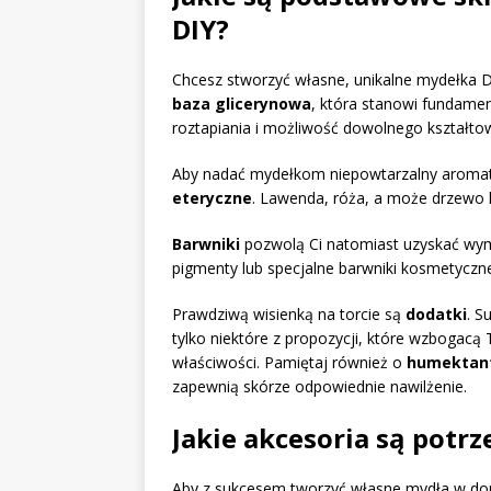
DIY?
Chcesz stworzyć własne, unikalne mydełka DI
baza glicerynowa
, która stanowi fundame
roztapiania i możliwość dowolnego kształto
Aby nadać mydełkom niepowtarzalny aromat 
eteryczne
. Lawenda, róża, a może drzewo 
Barwniki
pozwolą Ci natomiast uzyskać wym
pigmenty lub specjalne barwniki kosmetyczn
Prawdziwą wisienką na torcie są
dodatki
. S
tylko niektóre z propozycji, które wzbogacą
właściwości. Pamiętaj również o
humektan
zapewnią skórze odpowiednie nawilżenie.
Jakie akcesoria są potr
Aby z sukcesem tworzyć własne mydła w dom