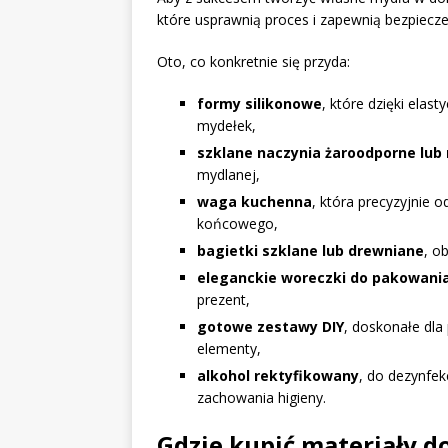
które usprawnią proces i zapewnią bezpiecz
Oto, co konkretnie się przyda:
formy silikonowe
, które dzięki ela
mydełek,
szklane naczynia żaroodporne lub 
mydlanej,
waga kuchenna
, która precyzyjnie o
końcowego,
bagietki szklane lub drewniane
, o
eleganckie woreczki do pakowani
prezent,
gotowe zestawy DIY
, doskonałe dla
elementy,
alkohol rektyfikowany
, do dezynfek
zachowania higieny.
Gdzie kupić materiały d