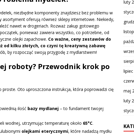
luty 
styc
ydełek, niezbędne komponenty znajdziesz bez problemu w
y asortyment oferują również sklepy internetowe. Niekiedy,
grud
naleźć nawet w drogeriach. Rozważ zakup gotowego
listo
 początek, ponieważ zawiera wszystko, co potrzebne, od
tyczne olejki zapachowe.
Co ważne, ceny zestawów do
paźdz
ż od kilku złotych, co czyni tę kreatywną zabawę
wrze
ób, by rozpocząć swoją przygodę z mydlarstwem!
sierp
ej roboty? Przewodnik krok po
lipie
czer
proste. Oto uproszczona instrukcja, która poprowadzi cię
maj 
luty 
owiednią ilość
bazy mydlanej
– to fundament twojej
styc
pieli wodnej, utrzymując temperaturę około
65°C
.
KAT
 ulubionymi
olejkami eterycznymi
, które nadadzą mydłu