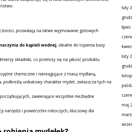
eństwo.
luty 
grud
lipie
styczności, pozwalają na łatwe wyjmowanie gotowych
czer
naczynia do kąpieli wodnej
, idealne do topienia bazy
kwie
luty 
dmierzy składniki, co przełoży się na jakość produktu
grud
bojętne chemicznie i niereagujące z masą mydlaną,
listo
a
, podkreślą unikatowy charakter mydeł, zwłaszcza tych na
paźdz
czer
 początkujących, zawierające wszystkie niezbędne
maj 
cji narzędzi i powierzchni roboczych, kluczowy dla
marz
wrze
o robienia mydełek?