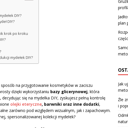
Gruźl
profi
mydełek DIY?
Jadło
ydeł DIY?
plan 
Rozpo
ik krok po kroku
częśc
DIY?
Samo
?
meto
ukcji mydełek DIY?
OST
Jak u
y sposób na przygotowanie kosmetyków w zaciszu
meto
prosty dzięki wykorzystaniu
bazy glicerynowej
, która
, decydując się na mydełka DIY, zyskujesz pełną kontrolę
Źle z
ubione
olejki eteryczne
, barwniki oraz inne dodatki
,
i pop
zalne zarówno pod względem wizualnym, jak i zapachowym.
Odmła
ej, spersonalizowanej kolekcji mydełek?
natur