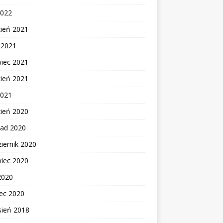
2022
zień 2021
c 2021
wiec 2021
cień 2021
2021
zień 2020
pad 2020
iernik 2020
wiec 2020
2020
ec 2020
sień 2018