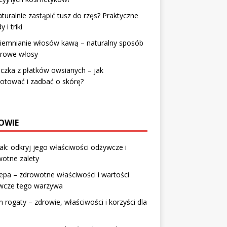
aturalnie zastąpić tusz do rzęs? Praktyczne
 i triki
ciemnianie włosów kawą – naturalny sposób
drowe włosy
zka z płatków owsianych – jak
otować i zadbać o skórę?
OWIE
ak: odkryj jego właściwości odżywcze i
otne zalety
epa – zdrowotne właściwości i wartości
wcze tego warzywa
 rogaty – zdrowie, właściwości i korzyści dla