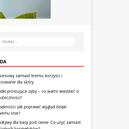
DA
loesowy zamiast kremu: korzyści i
sowanie dla skóry
dki prostujące zęby – co warto wiedzieć o
kuteczności?
iękności: Jak poprawić wygląd dzięki
wemu śnie?
natywy dla bazy pod cienie: Co użyć zamiast
ycyjnych kosmetyków?