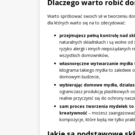
Dlaczego warto robić 
Warto spróbować swoich sił w tworzeniu d
dla których warto się na to zdecydować:
przejmujesz pełną kontrolę nad s
naturalnych składnikach i są wolne o
ryzyko alergii i innych niepożądanych 
wszystkich domowników,
własnoręczne wytwarzanie mydła 
kilograma takiego mydła to zaledwie 
domowym budżecie,
wybierając domowe mydła, działas
ograniczasz produkcję plastikowych 
realnie przyczynić się do ochrony nasze
sam proces tworzenia mydełek to 
kreatywność
– możesz zaangażować w
kompozycje, które będą nie tylko prakty
Jakie są podstawowe skł