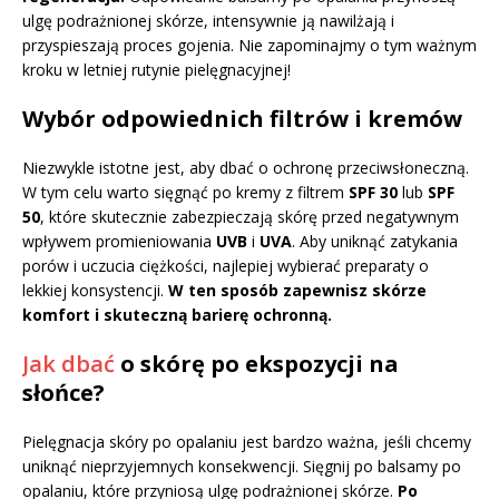
ulgę podrażnionej skórze, intensywnie ją nawilżają i
przyspieszają proces gojenia. Nie zapominajmy o tym ważnym
kroku w letniej rutynie pielęgnacyjnej!
Wybór odpowiednich filtrów i kremów
Niezwykle istotne jest, aby dbać o ochronę przeciwsłoneczną.
W tym celu warto sięgnąć po kremy z filtrem
SPF 30
lub
SPF
50
, które skutecznie zabezpieczają skórę przed negatywnym
wpływem promieniowania
UVB
i
UVA
. Aby uniknąć zatykania
porów i uczucia ciężkości, najlepiej wybierać preparaty o
lekkiej konsystencji.
W ten sposób zapewnisz skórze
komfort i skuteczną barierę ochronną.
Jak dbać
o skórę po ekspozycji na
słońce?
Pielęgnacja skóry po opalaniu jest bardzo ważna, jeśli chcemy
uniknąć nieprzyjemnych konsekwencji. Sięgnij po balsamy po
opalaniu, które przyniosą ulgę podrażnionej skórze.
Po