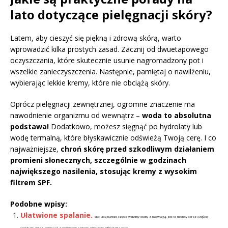
lato dotyczące pielęgnacji skóry?
Latem, aby cieszyć się piękną i zdrową skórą, warto
wprowadzić kilka prostych zasad. Zacznij od dwuetapowego
oczyszczania, które skutecznie usunie nagromadzony pot i
wszelkie zanieczyszczenia. Następnie, pamiętaj o nawilżeniu,
wybierając lekkie kremy, które nie obciążą skóry.
Oprócz pielęgnacji zewnętrznej, ogromne znaczenie ma
nawodnienie organizmu od wewnątrz –
woda to absolutna
podstawa!
Dodatkowo, możesz sięgnąć po hydrolaty lub
wodę termalną, które błyskawicznie odświeżą Twoją cerę. I co
najważniejsze,
chroń skórę przed szkodliwym działaniem
promieni słonecznych, szczególnie w godzinach
największego nasilenia, stosując kremy z wysokim
filtrem SPF.
Podobne wpisy:
Ułatwione spalanie.
Idąc ulicą bardzo często widzimy osoby z nadwagą. Jest to niestety coraz częściej
spotykany obraz, ponieważ zapominamy o istocie zdrowego odżywiania oraz...