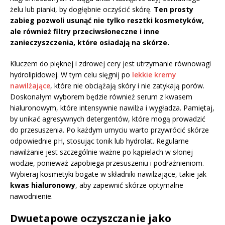
żelu lub pianki, by dogłębnie oczyścić skórę.
Ten prosty
zabieg pozwoli usunąć nie tylko resztki kosmetyków,
ale również filtry przeciwsłoneczne i inne
zanieczyszczenia, które osiadają na skórze.
Kluczem do pięknej i zdrowej cery jest utrzymanie równowagi
hydrolipidowej. W tym celu sięgnij po
lekkie kremy
nawilżające
, które nie obciążają skóry i nie zatykają porów.
Doskonałym wyborem będzie również serum z kwasem
hialuronowym, które intensywnie nawilża i wygładza. Pamiętaj,
by unikać agresywnych detergentów, które mogą prowadzić
do przesuszenia. Po każdym umyciu warto przywrócić skórze
odpowiednie pH, stosując tonik lub hydrolat. Regularne
nawilżanie jest szczególnie ważne po kąpielach w słonej
wodzie, ponieważ zapobiega przesuszeniu i podrażnieniom.
Wybieraj kosmetyki bogate w składniki nawilżające, takie jak
kwas hialuronowy
, aby zapewnić skórze optymalne
nawodnienie.
Dwuetapowe oczyszczanie jako