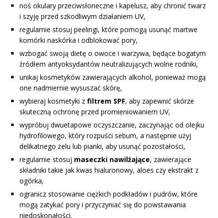
noś okulary przeciwsłoneczne i kapelusz, aby chronić twarz
i szyję przed szkodliwym działaniem UV,
regularnie stosuj peelingi, które pomogą usunąć martwe
komórki naskórka i odblokować pory,
wzbogać swoją dietę o owoce i warzywa, będące bogatym
źródłem antyoksydantów neutralizujących wolne rodniki,
unikaj kosmetyków zawierających alkohol, ponieważ mogą
one nadmiernie wysuszać skórę,
wybieraj kosmetyki z
filtrem SPF
, aby zapewnić skórze
skuteczną ochronę przed promieniowaniem UV,
wypróbuj dwuetapowe oczyszczanie, zaczynając od olejku
hydrofilowego, który rozpuści sebum, a następnie użyj
delikatnego żelu lub pianki, aby usunąć pozostałości,
regularnie stosuj
maseczki nawilżające
, zawierające
składniki takie jak kwas hialuronowy, aloes czy ekstrakt z
ogórka,
ogranicz stosowanie ciężkich podkładów i pudrów, które
mogą zatykać pory i przyczyniać się do powstawania
niedoskonałości.