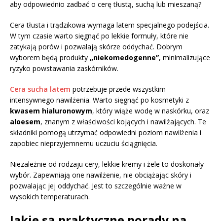
aby odpowiednio zadbać o cerę tłustą, suchą lub mieszaną?
Cera tłusta i trądzikowa wymaga latem specjalnego podejścia.
W tym czasie warto sięgnąć po lekkie formuły, które nie
zatykają porów i pozwalają skórze oddychać. Dobrym
wyborem będą produkty
„niekomedogenne”
, minimalizujące
ryzyko powstawania zaskórników.
Cera sucha latem
potrzebuje przede wszystkim
intensywnego nawilżenia. Warto sięgnąć po kosmetyki z
kwasem hialuronowym
, który wiąże wodę w naskórku, oraz
aloesem
, znanym z właściwości kojących i nawilżających. Te
składniki pomogą utrzymać odpowiedni poziom nawilżenia i
zapobiec nieprzyjemnemu uczuciu ściągnięcia.
Niezależnie od rodzaju cery, lekkie kremy i żele to doskonały
wybór. Zapewniają one nawilżenie, nie obciążając skóry i
pozwalając jej oddychać. Jest to szczególnie ważne w
wysokich temperaturach.
Jakie są praktyczne porady na