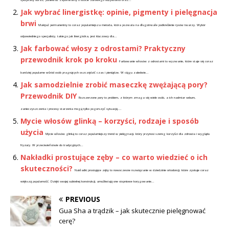
Jak wybrać linergistkę: opinie, pigmenty i pielęgnacja
brwi
Makijaż permanentny to coraz popularniejsza metoda, która pozwala na długotrwałe podkreślenie rysów twarzy. Wybór
odpowiedniego specjalisty, takiego jak linergistka, jest kluczowy dla...
Jak farbować włosy z odrostami? Praktyczny
przewodnik krok po kroku
Farbowanie włosów z odrostami to wyzwanie, które staje się coraz
bardziej popularne wśród osób pragnących oszczędzić czas i pieniądze. W ciągu zaledwie...
Jak samodzielnie zrobić maseczkę zwężającą pory?
Przewodnik DIY
Rozszerzone pory to problem, z którym zmaga się wiele osób, a ich nadmiar sebum,
zanieczyszczenia i procesy starzenia mogą tylko pogorszyć sytuację....
Mycie włosów glinką – korzyści, rodzaje i sposób
użycia
Mycie włosów glinką to coraz popularniejszy trend w pielęgnacji, który przynosi szereg korzyści dla zdrowia i wyglądu
fryzury. W przeciwieństwie do tradycyjnych...
Nakładki prostujące zęby – co warto wiedzieć o ich
skuteczności?
Nakładki prostujące zęby to nowoczesne rozwiązanie w dziedzinie ortodoncji, które zyskuje coraz
większą popularność. Dzięki swojej subtelnej konstrukcji, umożliwiają one stopniowe korygowanie...
PREVIOUS
Gua Sha a trądzik – jak skutecznie pielęgnować
cerę?