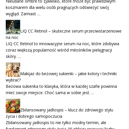
Nieudane ombre to zjawisko, które może być prawdziwym
koszmarem dla wielu osób pragnących odświeżyć swój
wygląd. Zamiast …
LIQ CC Retinol – skuteczne serum przeciwstarzeniowe
na noc
LIQ CC Retinol to innowacyjne serum na noc, które zdobywa
coraz większą popularność wśród miłośników pielęgnacji
skóry. …
Makijaż do beżowej sukienki – jakie kolory i techniki
wybrać?
Beżowa sukienka to klasyka, która w każdej szafie powinna
mieć swoje miejsce. Choć sama w sobie jest …
Zbilansowany jadłospis – klucz do zdrowego stylu
życia i dobrego samopoczucia
Zbilansowany jadłospis to nie tylko modny termin, ale
fundament zdrowego stylu życia. W obliczu rosnącej liczby