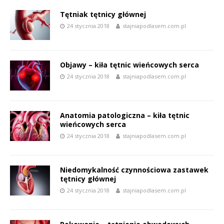
Tętniak tętnicy głównej
24 stycznia 2018
stajniapodlasem.com.pl
Objawy – kiła tętnic wieńcowych serca
24 stycznia 2018
stajniapodlasem.com.pl
Anatomia patologiczna – kiła tętnic
wieńcowych serca
24 stycznia 2018
stajniapodlasem.com.pl
Niedomykalność czynnościowa zastawek
tętnicy głównej
24 stycznia 2018
stajniapodlasem.com.pl