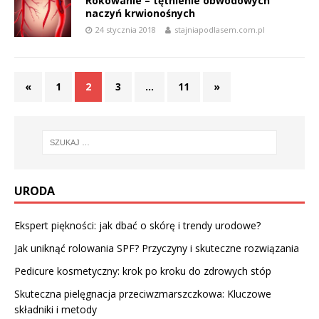
Rokowanie – tętnienie obwodowych
naczyń krwionośnych
24 stycznia 2018
stajniapodlasem.com.pl
«
1
2
3
…
11
»
URODA
Ekspert piękności: jak dbać o skórę i trendy urodowe?
Jak uniknąć rolowania SPF? Przyczyny i skuteczne rozwiązania
Pedicure kosmetyczny: krok po kroku do zdrowych stóp
Skuteczna pielęgnacja przeciwzmarszczkowa: Kluczowe
składniki i metody