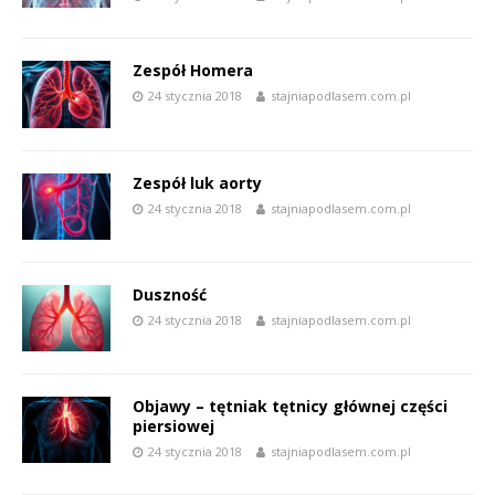
Zespół Homera
24 stycznia 2018
stajniapodlasem.com.pl
Zespół luk aorty
24 stycznia 2018
stajniapodlasem.com.pl
Duszność
24 stycznia 2018
stajniapodlasem.com.pl
Objawy – tętniak tętnicy głównej części
piersiowej
24 stycznia 2018
stajniapodlasem.com.pl