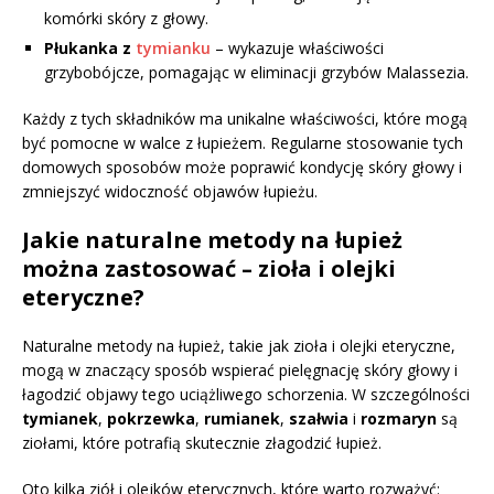
komórki skóry z głowy.
Płukanka z
tymianku
– wykazuje właściwości
grzybobójcze, pomagając w eliminacji grzybów Malassezia.
Każdy z tych składników ma unikalne właściwości, które mogą
być pomocne w walce z łupieżem. Regularne stosowanie tych
domowych sposobów może poprawić kondycję skóry głowy i
zmniejszyć widoczność objawów łupieżu.
Jakie naturalne metody na łupież
można zastosować – zioła i olejki
eteryczne?
Naturalne metody na łupież, takie jak zioła i olejki eteryczne,
mogą w znaczący sposób wspierać pielęgnację skóry głowy i
łagodzić objawy tego uciążliwego schorzenia. W szczególności
tymianek
,
pokrzewka
,
rumianek
,
szałwia
i
rozmaryn
są
ziołami, które potrafią skutecznie złagodzić łupież.
Oto kilka ziół i olejków eterycznych, które warto rozważyć: