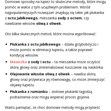
Domowe sposoby na łupież to skuteczne metody, które mogą
pomóc w walce z tym uciążliwym problemem. Wśród
najpopularniejszych rozwiązań znajdują się takie jak płukanka
z
octu jabłkowego
, mieszanka
sody z octem
, czy
nawilżanie włosów
oliwą z oliwek
.
Oto kilka skutecznych metod, które można wypróbować:
Płukanka z octu jabłkowego
– działa grzybobójczo i
może pomóc w eliminacji łupieżu, a także poprawić
kondycję włosów.
Maseczka
z sody i octu
– ta mieszanka może oczyścić
skórę głowy oraz zminimalizować łuszczenie się naskórka.
Olejowanie włosów oliwą z oliwek
– nawilża skórę
głowy oraz przywraca jej równowagę, co może zmniejszyć
objawy łupieżu.
Płukanka z rumianku
– ziołowe płukanki łagodzą
podrażnienia oraz mogą wspierać proces gojenia.
Warto pamiętać, że choć domowe metody mogą przynieść