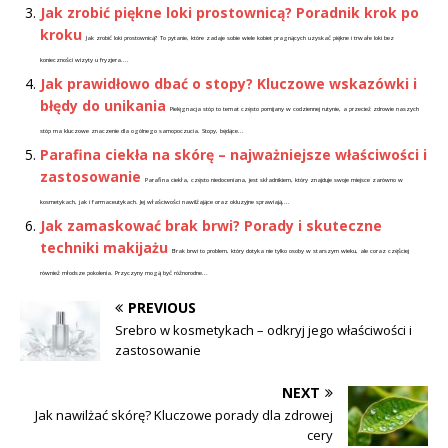
Jak zrobić piękne loki prostownicą? Poradnik krok po
kroku
Jak zrobić loki prostownicą? To pytanie, które zadaje sobie wiele kobiet pragnących uzyskać piękne i trwałe loki bez
konieczności wizyty u fryzjera....
Jak prawidłowo dbać o stopy? Kluczowe wskazówki i
błędy do unikania
Pielęgnacja stóp to temat często pomijany w codziennej rutynie, a przecież zdrowie naszych
stóp ma kluczowe znaczenie dla ogólnego samopoczucia. Stopy, będące...
Parafina ciekła na skórę – najważniejsze właściwości i
zastosowanie
Parafina ciekła, często niedoceniana, jest składnikiem, który znajduje swoje miejsce zarówno w
kosmetykach, jak i farmaceutykach. Jej właściwości nawilżające oraz okluzyjne sprawiają,...
Jak zamaskować brak brwi? Porady i skuteczne
techniki makijażu
Brak brwi to problem, który dotyka nie tylko osoby w starszym wieku, ale coraz częściej
również młodsze pokolenia. Przyczyny mogą być różnorodne...
PREVIOUS
Srebro w kosmetykach – odkryj jego właściwości i
zastosowanie
NEXT
Jak nawilżać skórę? Kluczowe porady dla zdrowej
cery