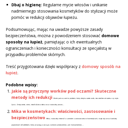
Dbaj o higienę:
Regularne mycie włosów i unikanie
nadmiernego stosowania kosmetyków do stylizacji może
pomóc w redukcji objawów łupieżu.
Podsumowując, mając na uwadze powyższe zasady
bezpieczeństwa, można z powodzeniem stosować
domowe
sposoby na łupież
, pamiętając o ich ewentualnych
ograniczeniach i konieczności konsultacji ze specjalistą w
przypadku problemów skórnych.
Treść przygotowana dzięki współpracy z
domowy sposób na
łupież
.
Podobne wpisy:
Jakie są przyczyny worków pod oczami? Skuteczne
metody ich redukcji
Worki pod oczami to problem, który dotyka wiele osób, niezależnie od wieku czy stylu
życia. Zmęczenie, stres, niewłaściwa dieta oraz naturalny proces...
Mika w kosmetykach: właściwości, zastosowanie i
bezpieczeństwo
Mika, naturalny minerał o szerokim zastosowaniu w kosmetykach, staje się coraz bardziej
popularnym składnikiem, który przyciąga uwagę zarówno producentów, jak i konsumentów....