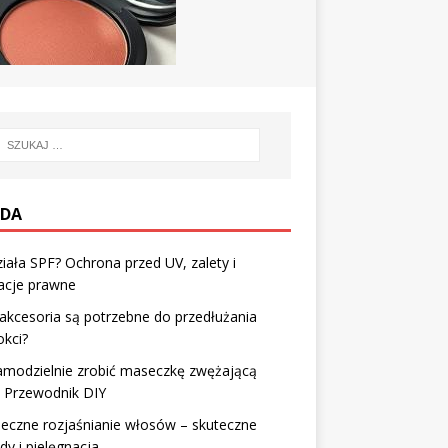
DA
ziała SPF? Ochrona przed UV, zalety i
acje prawne
 akcesoria są potrzebne do przedłużania
kci?
amodzielnie zrobić maseczkę zwężającą
? Przewodnik DIY
eczne rozjaśnianie włosów – skuteczne
y i pielęgnacja