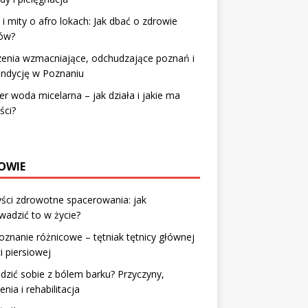
 i mity o afro lokach: Jak dbać o zdrowie
ów?
zenia wzmacniające, odchudzające poznań i
ondycję w Poznaniu
er woda micelarna – jak działa i jakie ma
ści?
OWIE
ści zdrowotne spacerowania: jak
adzić to w życie?
znanie różnicowe – tętniak tętnicy głównej
i piersiowej
adzić sobie z bólem barku? Przyczyny,
enia i rehabilitacja