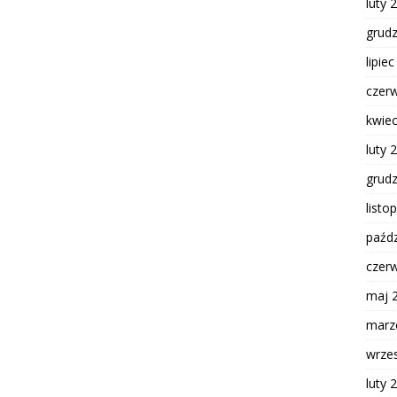
luty 
grud
lipie
czer
kwie
luty 
grud
listo
paźdz
czer
maj 
marz
wrze
luty 