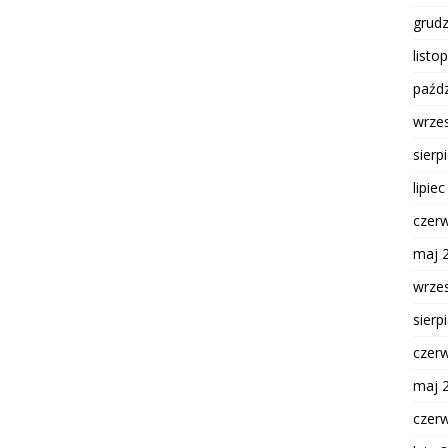
grud
listo
paźdz
wrze
sierp
lipie
czer
maj 
wrze
sierp
czer
maj 
czer