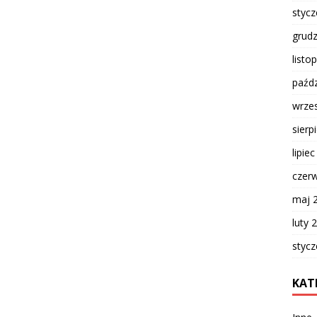
styc
grud
listo
paźdz
wrze
sierp
lipie
czer
maj 
luty 
styc
KAT