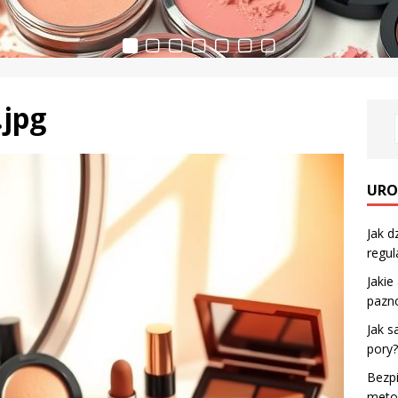
.jpg
URO
Jak d
regul
Jakie
pazno
Jak s
pory
Bezpi
metod