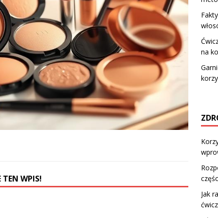
Fakty
włos
Ćwic
na k
Garni
korzy
ZDR
Korzy
wprow
Rozpo
 TEN WPIS!
częśc
Jak r
ćwicz