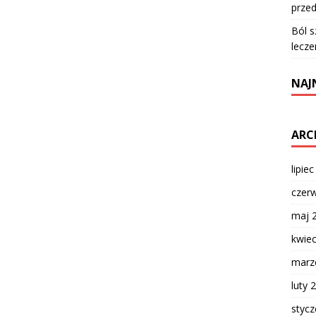
przed
Ból s
lecze
NAJ
ARC
lipie
czer
maj 
kwie
marz
luty 
styc