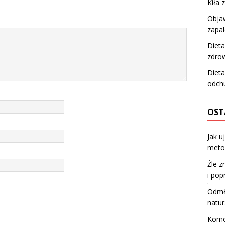
Kiła 
Obja
zapal
Dieta
zdro
Diet
odch
OST
Jak u
meto
Źle z
i pop
Odmła
natur
Komod