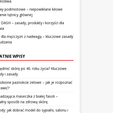
złośliwa
wy podmiotowe – niepowikłane kiłowe
enie tętnicy głównej
 DASH – zasady, produkty i korzyści dla
wia
a dla mężczyzn z nadwagą – kluczowe zasady
udzania
ATNIE WPISY
jędrnić skórę po 40. roku życia? Kluczowe
dy i zasady
robione paznokcie żelowe – jak je rozpoznać
rawić?
dzająca maseczka z białej fasoli –
alny sposób na zdrową skórę
y: jak dobrać model do sypialni, salonu i