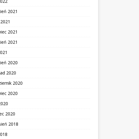
2022
zień 2021
c 2021
wiec 2021
cień 2021
2021
zień 2020
pad 2020
iernik 2020
wiec 2020
2020
ec 2020
sień 2018
2018