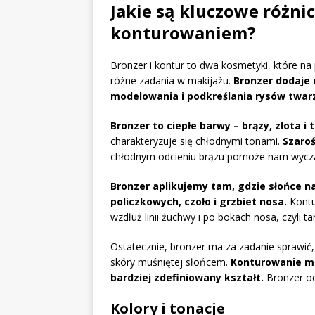
Jakie są kluczowe różni
konturowaniem?
Bronzer i kontur to dwa kosmetyki, które na
różne zadania w makijażu.
Bronzer dodaje 
modelowania i podkreślania rysów twar
Bronzer to ciepłe barwy – brązy, złota i 
charakteryzuje się chłodnymi tonami.
Szaroś
chłodnym odcieniu brązu pomoże nam wyczar
Bronzer aplikujemy tam, gdzie słońce n
policzkowych, czoło i grzbiet nosa.
Kontu
wzdłuż linii żuchwy i po bokach nosa, czyli ta
Ostatecznie, bronzer ma za zadanie sprawić,
skóry muśniętej słońcem.
Konturowanie mod
bardziej zdefiniowany kształt.
Bronzer oci
Kolory i tonacje