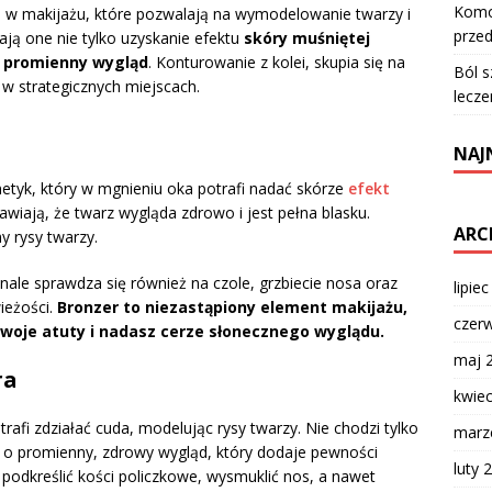
Komod
ki w makijażu, które pozwalają na wymodelowanie twarzy i
przed
ają one nie tylko uzyskanie efektu
skóry muśniętej
 promienny wygląd
. Konturowanie z kolei, skupia się na
Ból s
ą w strategicznych miejscach.
lecze
NAJ
etyk, który w mgnieniu oka potrafi nadać skórze
efekt
rawiają, że twarz wygląda zdrowo i jest pełna blasku.
ARC
y rysy twarzy.
ale sprawdza się również na czole, grzbiecie nosa oraz
lipie
wieżości.
Bronzer to niezastąpiony element makijażu,
czer
swoje atuty i nadasz cerze słonecznego wyglądu.
maj 
ra
kwie
trafi zdziałać cuda, modelując rysy twarzy. Nie chodzi tylko
marz
m o promienny, zdrowy wygląd, który dodaje pewności
luty 
 podkreślić kości policzkowe, wysmuklić nos, a nawet