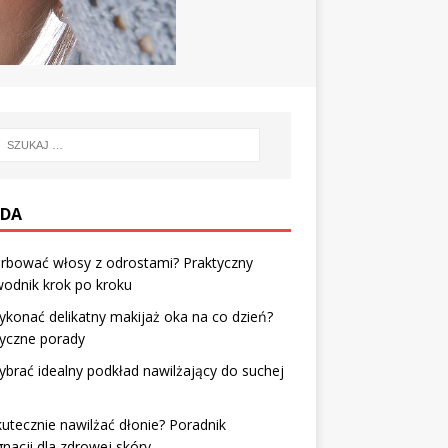
DA
arbować włosy z odrostami? Praktyczny
odnik krok po kroku
ykonać delikatny makijaż oka na co dzień?
tyczne porady
ybrać idealny podkład nawilżający do suchej
kutecznie nawilżać dłonie? Poradnik
gnacji dla zdrowej skóry