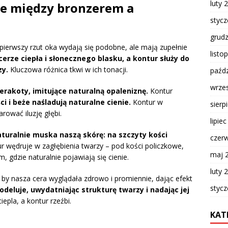
luty 
ce między bronzerem a
styc
grud
 pierwszy rzut oka wydają się podobne, ale mają zupełnie
listo
cerze ciepła i słonecznego blasku, a kontur służy do
zy.
Kluczowa różnica tkwi w ich tonacji.
paźdz
wrze
terakoty, imitujące naturalną opaleniznę.
Kontur
ci i beże naśladują naturalne cienie.
Kontur w
sierp
ować iluzję głębi.
lipie
aturalnie muska naszą skórę: na szczyty kości
czer
r wędruje w zagłębienia twarzy – pod kości policzkowe,
maj 
m, gdzie naturalnie pojawiają się cienie.
luty 
 by nasza cera wyglądała zdrowo i promiennie, dając efekt
styc
eluje, uwydatniając strukturę twarzy i nadając jej
epla, a kontur rzeźbi.
KAT