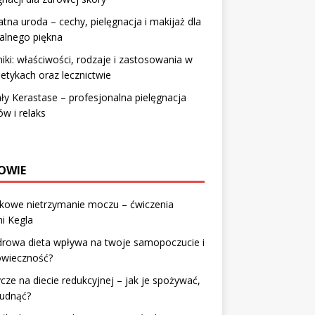
atna uroda – cechy, pielęgnacja i makijaż dla
alnego piękna
iki: właściwości, rodzaje i zastosowania w
tykach oraz lecznictwie
ły Kerastase – profesjonalna pielęgnacja
w i relaks
OWIE
łkowe nietrzymanie moczu – ćwiczenia
i Kegla
drowa dieta wpływa na twoje samopoczucie i
owieczność?
cze na diecie redukcyjnej – jak je spożywać,
hudnąć?