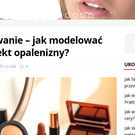
wanie – jak modelować
ekt opalenizny?
URO
Uroda
0
Jak f
przew
Jak w
Prak
Jak w
cery?
Jak s
pielę