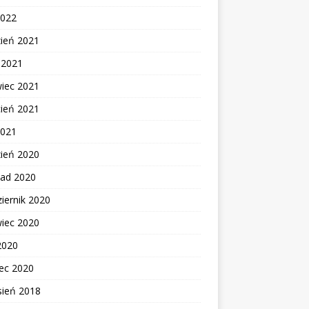
2022
zień 2021
c 2021
wiec 2021
cień 2021
2021
zień 2020
pad 2020
iernik 2020
wiec 2020
2020
ec 2020
sień 2018