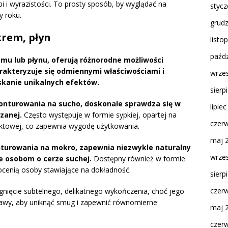
bi i wyrazistości. To prosty sposób, by wyglądać na
styc
y roku.
grud
krem, płyn
listo
paźdz
emu lub płynu, oferują różnorodne możliwości
rakteryzuje się odmiennymi właściwościami i
wrze
yskanie unikalnych efektów.
sierp
konturowania na sucho, doskonale sprawdza się w
lipie
zanej.
Często występuje w formie sypkiej, opartej na
czer
aktowej, co zapewnia wygodę użytkowania.
maj 
onturowania na mokro, zapewnia niezwykle naturalny
wrze
ie osobom o cerze suchej.
Dostępny również w formie
docenią osoby stawiające na dokładność.
sierp
czer
gnięcie subtelnego, delikatnego wykończenia, choć jego
rawy, aby uniknąć smug i zapewnić równomierne
maj 
czer