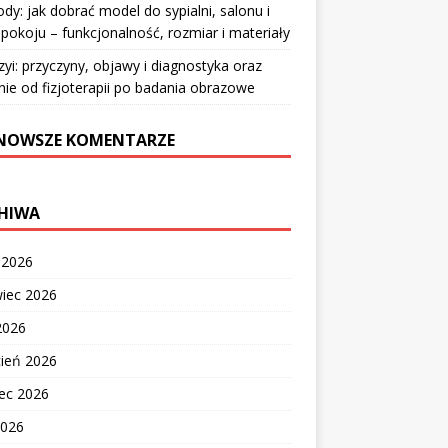
y: jak dobrać model do sypialni, salonu i
pokoju – funkcjonalność, rozmiar i materiały
zyi: przyczyny, objawy i diagnostyka oraz
nie od fizjoterapii po badania obrazowe
NOWSZE KOMENTARZE
HIWA
c 2026
wiec 2026
2026
cień 2026
ec 2026
2026