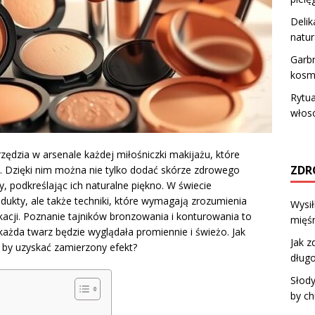
Delik
natur
Garbn
kosme
Rytua
włosó
ędzia w arsenale każdej miłośniczki makijażu, które
ZDR
. Dzięki nim można nie tylko dodać skórze zdrowego
, podkreślając ich naturalne piękno. W świecie
odukty, ale także techniki, które wymagają zrozumienia
Wysi
ikacji. Poznanie tajników bronzowania i konturowania to
mięśn
 każda twarz będzie wyglądała promiennie i świeżo. Jak
Jak z
 by uzyskać zamierzony efekt?
dług
Słody
by c