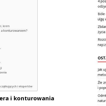
4 pos
odży
Bóle 
ulgę 
r, krem
Zbila
m a konturowaniem?
życia
Rozci
najcz
r
OST
?
ji
Jak u
zenia
meto
Źle z
czątkujących i ekspertów
i pop
Odmła
era i konturowania
natur