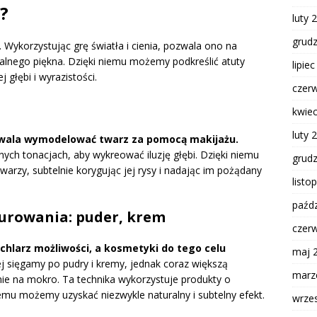
?
luty 
grud
Wykorzystując grę światła i cienia, pozwala ono na
alnego piękna. Dzięki niemu możemy podkreślić atuty
lipie
 głębi i wyrazistości.
czer
a
kwie
luty 
ozwala wymodelować twarz za pomocą makijażu.
ych tonacjach, aby wykreować iluzję głębi. Dzięki niemu
grud
rzy, subtelnie korygując jej rysy i nadając im pożądany
listo
paźdz
urowania: puder, krem
czer
chlarz możliwości, a kosmetyki do tego celu
maj 
j sięgamy po pudry i kremy, jednak coraz większą
marz
e na mokro. Ta technika wykorzystuje produkty o
zemu możemy uzyskać niezwykle naturalny i subtelny efekt.
wrze