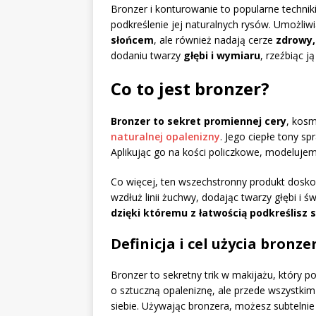
Bronzer i konturowanie to popularne techni
podkreślenie jej naturalnych rysów. Umożliwi
słońcem
, ale również nadają cerze
zdrowy,
dodaniu twarzy
głębi i wymiaru
, rzeźbiąc j
Co to jest bronzer?
Bronzer to sekret promiennej cery
, kosm
naturalnej opalenizny
. Jego ciepłe tony sp
Aplikując go na kości policzkowe, modelujem
Co więcej, ten wszechstronny produkt doskon
wzdłuż linii żuchwy, dodając twarzy głębi i ś
dzięki któremu z łatwością podkreślisz 
Definicja i cel użycia bronze
Bronzer to sekretny trik w makijażu, który po
o sztuczną opaleniznę, ale przede wszystki
siebie. Używając bronzera, możesz subtelnie