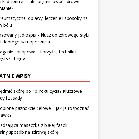
iłki dziennie – jak zorganizować zdrowe
wianie?
reumatyczne: objawy, leczenie i sposoby na
w bólu
nsowany jadłospis – klucz do zdrowego stylu
 i dobrego samopoczucia
ąganie kanapowe – korzyści, techniki i
ęstsze błędy
ATNIE WPISY
jędrnić skórę po 40. roku życia? Kluczowe
dy i zasady
robione paznokcie żelowe – jak je rozpoznać
rawić?
dzająca maseczka z białej fasoli –
alny sposób na zdrową skórę