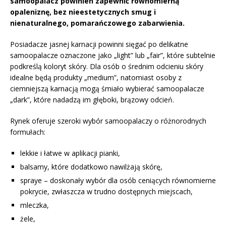
samoopalacz powinien zapewnić równomierną
opaleniznę, bez nieestetycznych smug i
nienaturalnego, pomarańczowego zabarwienia.
Posiadacze jasnej karnacji powinni sięgać po delikatne
samoopalacze oznaczone jako „light” lub „fair”, które subtelnie
podkreślą koloryt skóry. Dla osób o średnim odcieniu skóry
idealne będą produkty „medium”, natomiast osoby z
ciemniejszą karnacją mogą śmiało wybierać samoopalacze
„dark”, które nadadzą im głęboki, brązowy odcień.
Rynek oferuje szeroki wybór samoopalaczy o różnorodnych
formułach:
lekkie i łatwe w aplikacji pianki,
balsamy, które dodatkowo nawilżają skórę,
spraye – doskonały wybór dla osób ceniących równomierne
pokrycie, zwłaszcza w trudno dostępnych miejscach,
mleczka,
żele,