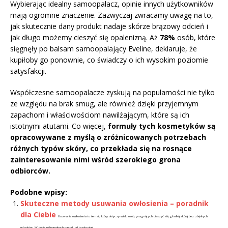
Wybierając idealny samoopalacz, opinie innych użytkowników
mają ogromne znaczenie. Zazwyczaj zwracamy uwagę na to,
jak skutecznie dany produkt nadaje skórze brązowy odcień i
jak długo możemy cieszyć się opalenizną. Aż
78%
osób, które
sięgnęły po balsam samoopalający Eveline, deklaruje, że
kupiłoby go ponownie, co świadczy o ich wysokim poziomie
satysfakcji.
Współczesne samoopalacze zyskują na popularności nie tylko
ze względu na brak smug, ale również dzięki przyjemnym
zapachom i właściwościom nawilżającym, które są ich
istotnymi atutami. Co więcej,
formuły tych kosmetyków są
opracowywane z myślą o zróżnicowanych potrzebach
różnych typów skóry, co przekłada się na rosnące
zainteresowanie nimi wśród szerokiego grona
odbiorców.
Podobne wpisy:
Skuteczne metody usuwania owłosienia – poradnik
dla Ciebie
Usuwanie owłosienia to temat, który dotyczy wielu osób, pragnących cieszyć się gładką skórą bez zbędnych
włosków. W dobie różnorodnych metod, od tradycyjnej...