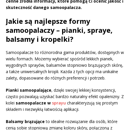
cenne źródła informacji, które pomogą Ci ocenić jakość i
skuteczność danego samoopalacza.
Jakie są najlepsze formy
samoopalaczy – pianki, spraye,
balsamy i kropelki?
Samoopalacze to różnorodna gama produktów, dostępnych w
wielu formach. Możemy wybierać spośród lekkich pianek,
wygodnych sprayów, balsamów stopniowo brązujących skórę,
a także uniwersalnych kropli. Każda z tych opcji ma unikalne
zalety, dopasowane do różnych preferencji i potrzeb.
Pianki samoopalające
, dzięki swojej lekkiej konsystencji,
często pozwalają uzyskać bardzo naturalny efekt opalenizny. Z
kolei
samoopalacze w
sprayu
charakteryzują się prostym
składem i niezwykłą łatwością aplikacji.
Balsamy brązujące
to idealne rozwiązanie dla osób, które
cenią sobie stopniową zmianę koloru skóry, połączoną z