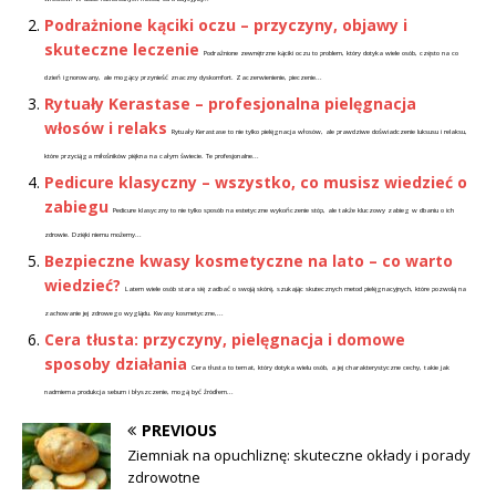
Podrażnione kąciki oczu – przyczyny, objawy i
skuteczne leczenie
Podrażnione zewnętrzne kąciki oczu to problem, który dotyka wiele osób, często na co
dzień ignorowany, ale mogący przynieść znaczny dyskomfort. Zaczerwienienie, pieczenie...
Rytuały Kerastase – profesjonalna pielęgnacja
włosów i relaks
Rytuały Kerastase to nie tylko pielęgnacja włosów, ale prawdziwe doświadczenie luksusu i relaksu,
które przyciąga miłośników piękna na całym świecie. Te profesjonalne...
Pedicure klasyczny – wszystko, co musisz wiedzieć o
zabiegu
Pedicure klasyczny to nie tylko sposób na estetyczne wykończenie stóp, ale także kluczowy zabieg w dbaniu o ich
zdrowie. Dzięki niemu możemy...
Bezpieczne kwasy kosmetyczne na lato – co warto
wiedzieć?
Latem wiele osób stara się zadbać o swoją skórę, szukając skutecznych metod pielęgnacyjnych, które pozwolą na
zachowanie jej zdrowego wyglądu. Kwasy kosmetyczne,...
Cera tłusta: przyczyny, pielęgnacja i domowe
sposoby działania
Cera tłusta to temat, który dotyka wielu osób, a jej charakterystyczne cechy, takie jak
nadmierna produkcja sebum i błyszczenie, mogą być źródłem...
PREVIOUS
Ziemniak na opuchliznę: skuteczne okłady i porady
zdrowotne