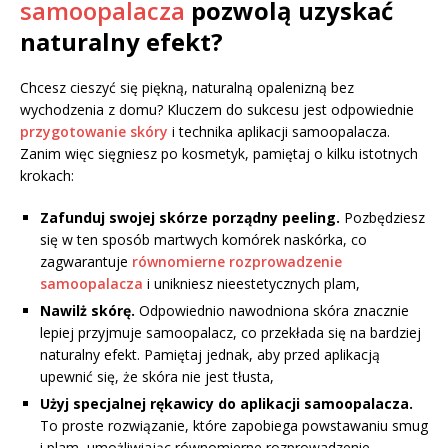
samoopalacza
pozwolą uzyskać
naturalny efekt?
Chcesz cieszyć się piękną, naturalną opalenizną bez
wychodzenia z domu? Kluczem do sukcesu jest odpowiednie
przygotowanie skóry
i technika aplikacji samoopalacza.
Zanim więc sięgniesz po kosmetyk, pamiętaj o kilku istotnych
krokach:
Zafunduj swojej skórze porządny peeling.
Pozbędziesz
się w ten sposób martwych komórek naskórka, co
zagwarantuje
równomierne rozprowadzenie
samoopalacza
i unikniesz nieestetycznych plam,
Nawilż skórę.
Odpowiednio nawodniona skóra znacznie
lepiej przyjmuje samoopalacz, co przekłada się na bardziej
naturalny efekt. Pamiętaj jednak, aby przed aplikacją
upewnić się, że skóra nie jest tłusta,
Użyj specjalnej rękawicy do aplikacji samoopalacza.
To proste rozwiązanie, które zapobiega powstawaniu smug
i plam, umożliwiając równomierne rozprowadzenie