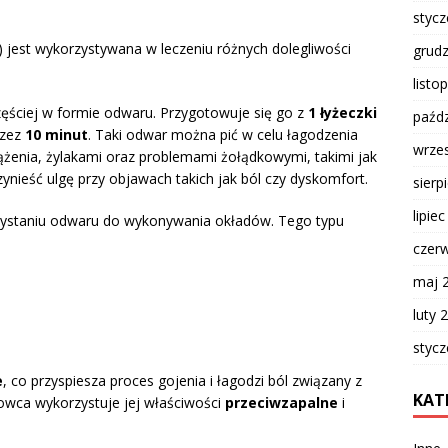
styc
jest wykorzystywana w leczeniu różnych dolegliwości
grud
listo
ęściej w formie odwaru. Przygotowuje się go z
1 łyżeczki
paźdz
rzez
10 minut
. Taki odwar można pić w celu łagodzenia
wrze
ążenia, żylakami oraz problemami żołądkowymi, takimi jak
nieść ulgę przy objawach takich jak ból czy dyskomfort.
sierp
lipie
ystaniu odwaru do wykonywania okładów. Tego typu
czer
maj 
luty 
styc
e
, co przyspiesza proces gojenia i łagodzi ból związany z
KAT
owca wykorzystuje jej właściwości
przeciwzapalne
i