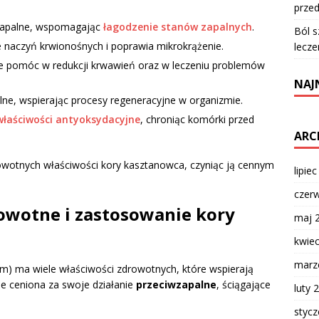
przed
zapalne, wspomagając
łagodzenie stanów zapalnych
.
Ból s
 naczyń krwionośnych i poprawia mikrokrążenie.
lecze
że pomóc w redukcji krwawień oraz w leczeniu problemów
NAJ
lne, wspierając procesy regeneracyjne w organizmie.
właściwości antyoksydacyjne
, chroniąc komórki przed
ARC
rowotnych właściwości kory kasztanowca, czyniąc ją cennym
lipie
czer
rowotne i zastosowanie kory
maj 
kwie
marz
m) ma wiele właściwości zdrowotnych, które wspierają
nie ceniona za swoje działanie
przeciwzapalne
, ściągające
luty 
styc