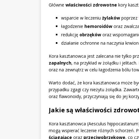
Główne
właściwości zdrowotne
kory kasz
wsparcie w leczeniu
żylaków
poprzez
łagodzenie
hemoroidów
oraz zwalcz
redukcję
obrzęków
oraz wspomaganie 
działanie ochronne na naczynia krwio
Kora kasztanowca jest zalecana nie tylko pr
zapalnych
, na przykład w żołądku i jelita
oraz na zewnątrz w celu łagodzenia bólu t
Warto dodać, że kora kasztanowca może by
przypadku zgagi czy nieżytu żołądka. Zawarte 
oraz flawonoidy, przyczyniają się do jej ko
Jakie są właściwości zdrow
Kora kasztanowca (Aesculus hippocastanum) 
mogą wspierać leczenie różnych schorzeń. 
ściągające
oraz
przeciwobrzękowe
, co c