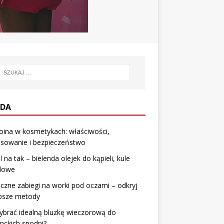
DA
oina w kosmetykach: właściwości,
osowanie i bezpieczeństwo
l na tak – bielenda olejek do kąpieli, kule
elowe
czne zabiegi na worki pod oczami – odkryj
epsze metody
ybrać idealną bluzkę wieczorową do
nckich spodni?