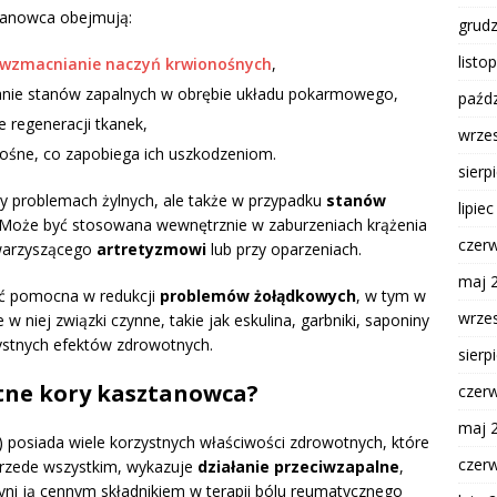
tanowca obejmują:
grud
listo
wzmacnianie naczyń krwionośnych
,
anie stanów zapalnych w obrębie układu pokarmowego,
paźdz
regeneracji tkanek,
wrze
nośne, co zapobiega ich uszkodzeniom.
sierp
zy problemach żylnych, ale także w przypadku
stanów
lipie
ch. Może być stosowana wewnętrznie w zaburzeniach krążenia
czer
owarzyszącego
artretyzmowi
lub przy oparzeniach.
maj 
ć pomocna w redukcji
problemów żołądkowych
, w tym w
wrze
w niej związki czynne, takie jak eskulina, garbniki, saponiny
rzystnych efektów zdrowotnych.
sierp
otne kory kasztanowca?
czer
maj 
posiada wiele korzystnych właściwości zdrowotnych, które
czer
Przede wszystkim, wykazuje
działanie przeciwzapalne
,
zyni ją cennym składnikiem w terapii bólu reumatycznego