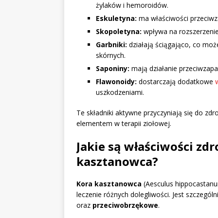
żylaków i hemoroidów.
Eskuletyna:
ma właściwości przeciw
Skopoletyna:
wpływa na rozszerzenie
Garbniki:
działają ściągająco, co mo
skórnych.
Saponiny:
mają działanie przeciwzapa
Flawonoidy:
dostarczają dodatkowe
uszkodzeniami.
Te składniki aktywne przyczyniają się do zd
elementem w terapii ziołowej.
Jakie są właściwości zd
kasztanowca?
Kora kasztanowca
(Aesculus hippocastanu
leczenie różnych dolegliwości. Jest szczegól
oraz
przeciwobrzękowe
.