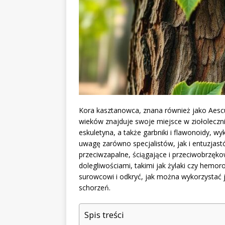
Kora kasztanowca, znana również jako Aescu
wieków znajduje swoje miejsce w ziołoleczni
eskuletyna, a także garbniki i flawonoidy, w
uwagę zarówno specjalistów, jak i entuzjastó
przeciwzapalne, ściągające i przeciwobrzęk
dolegliwościami, takimi jak żylaki czy hemor
surowcowi i odkryć, jak można wykorzystać j
schorzeń.
Spis treści