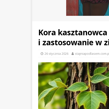
Kora kasztanowca 
i zastosowanie w z
26 stycznia 2026
stajniapodlasem.com.p