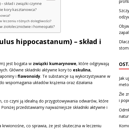
profi
– skład i związki czynne
nie kory kasztanowca?
Szczy
anowca?
odży
 w leczeniu różnych dolegliwości?
Obja
w ziołolecznictwie i homeopatii?
zapal
lus hippocastanum) – skład i
Dlacz
stom
m) jest bogata w
związki kumarynowe
, które odgrywają
OST
nych. Główne składniki aktywne kory to
eskulina
,
saponiny i
flawonoidy
. Te substancje są wykorzystywane w
Jak u
do wspomagania układów krążenia oraz działania
meto
Źle z
i pop
 co czyni ją idealną do przygotowywania odwarów, które
Poniżej przedstawiamy najważniejsze składniki aktywne i
Odmła
natur
Komod
 krwionośne, co sprawia, że jest skuteczna w leczeniu