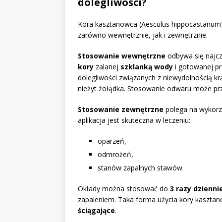
dolegliwości?
Kora kasztanowca (Aesculus hippocastanum) 
zarówno wewnętrznie, jak i zewnętrznie.
Stosowanie wewnętrzne
odbywa się najcz
kory
zalanej
szklanką wody
i gotowanej p
dolegliwości związanych z niewydolnością kr
nieżyt żołądka. Stosowanie odwaru może przy
Stosowanie zewnętrzne
polega na wykorz
aplikacja jest skuteczna w leczeniu:
oparzeń,
odmrożeń,
stanów zapalnych stawów.
Okłady można stosować do
3 razy dzienni
zapaleniem. Taka forma użycia kory kasztan
ściągające
.