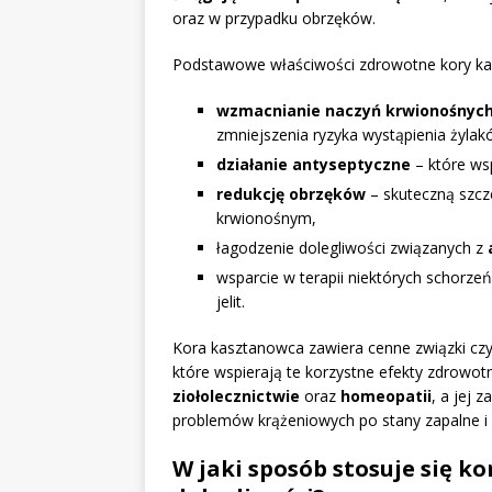
oraz w przypadku obrzęków.
Podstawowe właściwości zdrowotne kory k
wzmacnianie naczyń krwionośnyc
zmniejszenia ryzyka wystąpienia żylak
działanie antyseptyczne
– które ws
redukcję obrzęków
– skuteczną szcz
krwionośnym,
łagodzenie dolegliwości związanych z
wsparcie w terapii niektórych schorze
jelit.
Kora kasztanowca zawiera cenne związki czynn
które wspierają te korzystne efekty zdrowo
ziołolecznictwie
oraz
homeopatii
, a jej 
problemów krążeniowych po stany zapalne i 
W jaki sposób stosuje się k