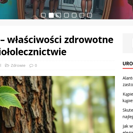
– właściwości zdrowotne
iołolecznictwie
URO
l
Zdrowie
0
Alant
zast
Kąpie
kąpi
Skute
najl
Jak w
elega