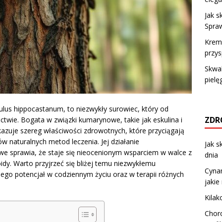
Jak s
Spra
Krem 
przys
Skwal
pielę
lus hippocastanum, to niezwykły surowiec, który od
ZDR
ctwie. Bogata w związki kumarynowe, takie jak eskulina i
ykazuje szereg właściwości zdrowotnych, które przyciągają
w naturalnych metod leczenia. Jej działanie
Jak s
owe sprawia, że staje się nieocenionym wsparciem w walce z
dnia
oidy. Warto przyjrzeć się bliżej temu niezwykłemu
Cyna
ego potencjał w codziennym życiu oraz w terapii różnych
jakie
Kilak
Choro