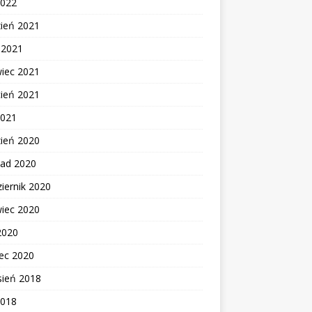
2022
zień 2021
c 2021
wiec 2021
cień 2021
2021
zień 2020
pad 2020
iernik 2020
wiec 2020
2020
ec 2020
sień 2018
2018