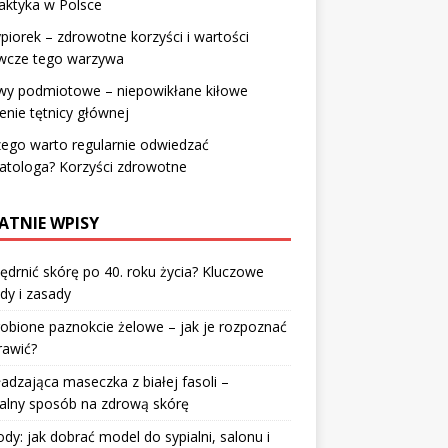
laktyka w Polsce
piorek – zdrowotne korzyści i wartości
wcze tego warzywa
wy podmiotowe – niepowikłane kiłowe
enie tętnicy głównej
ego warto regularnie odwiedzać
atologa? Korzyści zdrowotne
ATNIE WPISY
jędrnić skórę po 40. roku życia? Kluczowe
dy i zasady
robione paznokcie żelowe – jak je rozpoznać
rawić?
dzająca maseczka z białej fasoli –
alny sposób na zdrową skórę
y: jak dobrać model do sypialni, salonu i