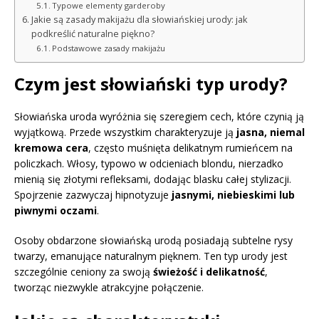
Typowe elementy garderoby
Jakie są zasady makijażu dla słowiańskiej urody: jak
podkreślić naturalne piękno?
Podstawowe zasady makijażu
Czym jest słowiański typ urody?
Słowiańska uroda wyróżnia się szeregiem cech, które czynią ją
wyjątkową. Przede wszystkim charakteryzuje ją
jasna, niemal
kremowa cera
, często muśnięta delikatnym rumieńcem na
policzkach. Włosy, typowo w odcieniach blondu, nierzadko
mienią się złotymi refleksami, dodając blasku całej stylizacji.
Spojrzenie zazwyczaj hipnotyzuje
jasnymi, niebieskimi lub
piwnymi oczami
.
Osoby obdarzone słowiańską urodą posiadają subtelne rysy
twarzy, emanujące naturalnym pięknem. Ten typ urody jest
szczególnie ceniony za swoją
świeżość i delikatność
,
tworząc niezwykle atrakcyjne połączenie.