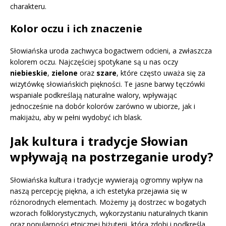
charakteru.
Kolor oczu i ich znaczenie
Słowiańska uroda zachwyca bogactwem odcieni, a zwłaszcza
kolorem oczu. Najczęściej spotykane są u nas oczy
niebieskie
,
zielone
oraz
szare
, które często uważa się za
wizytówkę słowiańskich piękności. Te jasne barwy tęczówki
wspaniale podkreślają naturalne walory, wpływając
jednocześnie na dobór kolorów zarówno w ubiorze, jak i
makijażu, aby w pełni wydobyć ich blask.
Jak kultura i tradycje Słowian
wpływają na postrzeganie urody?
Słowiańska kultura i tradycje wywierają ogromny wpływ na
naszą percepcję piękna, a ich estetyka przejawia się w
różnorodnych elementach. Możemy ją dostrzec w bogatych
wzorach folklorystycznych, wykorzystaniu naturalnych tkanin
oraz popularności etnicznej biżuterii, która zdobi i podkreśla