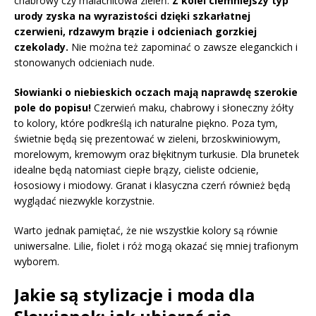
chabrowy czy malachitowa zieleń.
Z kolei ciemniejszy typ
urody zyska na wyrazistości dzięki szkarłatnej
czerwieni, rdzawym brązie i odcieniach gorzkiej
czekolady.
Nie można też zapominać o zawsze eleganckich i
stonowanych odcieniach nude.
Słowianki o niebieskich oczach mają naprawdę szerokie
pole do popisu!
Czerwień maku, chabrowy i słoneczny żółty
to kolory, które podkreślą ich naturalne piękno. Poza tym,
świetnie będą się prezentować w zieleni, brzoskwiniowym,
morelowym, kremowym oraz błękitnym turkusie. Dla brunetek
idealne będą natomiast ciepłe brązy, cieliste odcienie,
łososiowy i miodowy. Granat i klasyczna czerń również będą
wyglądać niezwykle korzystnie.
Warto jednak pamiętać, że nie wszystkie kolory są równie
uniwersalne. Lilie, fiolet i róż mogą okazać się mniej trafionym
wyborem.
Jakie są stylizacje i moda dla