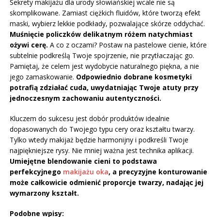
Sekrety makijażu dla urody słowiańskiej wcale nie są
skomplikowane. Zamiast ciężkich fluidów, które tworzą efekt
maski, wybierz lekkie podkłady, pozwalające skórze oddychać.
Muśnięcie policzków delikatnym różem natychmiast
ożywi cerę.
A co z oczami? Postaw na pastelowe cienie, które
subtelnie podkreślą Twoje spojrzenie, nie przytłaczając go.
Pamiętaj, że celem jest wydobycie naturalnego piękna, a nie
jego zamaskowanie.
Odpowiednio dobrane kosmetyki
potrafią zdziałać cuda, uwydatniając Twoje atuty przy
jednoczesnym zachowaniu autentyczności.
Kluczem do sukcesu jest dobór produktów idealnie
dopasowanych do Twojego typu cery oraz kształtu twarzy.
Tylko wtedy makijaż będzie harmonijny i podkreśli Twoje
najpiękniejsze rysy. Nie mniej ważna jest technika aplikacji.
Umiejętne blendowanie cieni to podstawa
perfekcyjnego
makijażu oka
, a precyzyjne konturowanie
może całkowicie odmienić proporcje twarzy, nadając jej
wymarzony kształt.
Podobne wpisy: