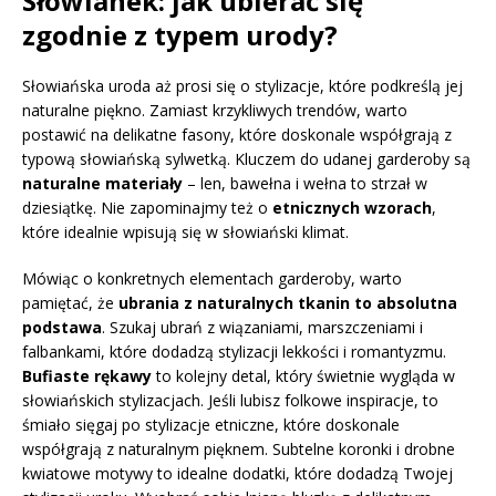
Słowianek: jak ubierać się
zgodnie z typem urody?
Słowiańska uroda aż prosi się o stylizacje, które podkreślą jej
naturalne piękno. Zamiast krzykliwych trendów, warto
postawić na delikatne fasony, które doskonale współgrają z
typową słowiańską sylwetką. Kluczem do udanej garderoby są
naturalne materiały
– len, bawełna i wełna to strzał w
dziesiątkę. Nie zapominajmy też o
etnicznych wzorach
,
które idealnie wpisują się w słowiański klimat.
Mówiąc o konkretnych elementach garderoby, warto
pamiętać, że
ubrania z naturalnych tkanin to absolutna
podstawa
. Szukaj ubrań z wiązaniami, marszczeniami i
falbankami, które dodadzą stylizacji lekkości i romantyzmu.
Bufiaste rękawy
to kolejny detal, który świetnie wygląda w
słowiańskich stylizacjach. Jeśli lubisz folkowe inspiracje, to
śmiało sięgaj po stylizacje etniczne, które doskonale
współgrają z naturalnym pięknem. Subtelne koronki i drobne
kwiatowe motywy to idealne dodatki, które dodadzą Twojej