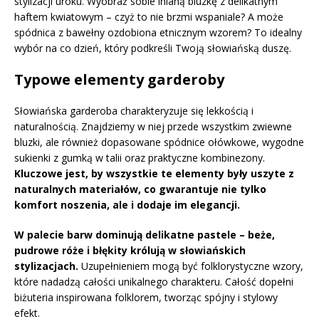
stylizacji uroku. Wyobraź sobie lnianą bluzkę z delikatnym
haftem kwiatowym – czyż to nie brzmi wspaniale? A może
spódnica z bawełny ozdobiona etnicznym wzorem? To idealny
wybór na co dzień, który podkreśli Twoją słowiańską duszę.
Typowe elementy garderoby
Słowiańska garderoba charakteryzuje się lekkością i
naturalnością. Znajdziemy w niej przede wszystkim zwiewne
bluzki, ale również dopasowane spódnice ołówkowe, wygodne
sukienki z gumką w talii oraz praktyczne kombinezony.
Kluczowe jest, by wszystkie te elementy były uszyte z
naturalnych materiałów, co gwarantuje nie tylko
komfort noszenia, ale i dodaje im elegancji.
W palecie barw dominują delikatne pastele – beże,
pudrowe róże i błękity królują w słowiańskich
stylizacjach.
Uzupełnieniem mogą być folklorystyczne wzory,
które nadadzą całości unikalnego charakteru. Całość dopełni
biżuteria inspirowana folklorem, tworząc spójny i stylowy
efekt.