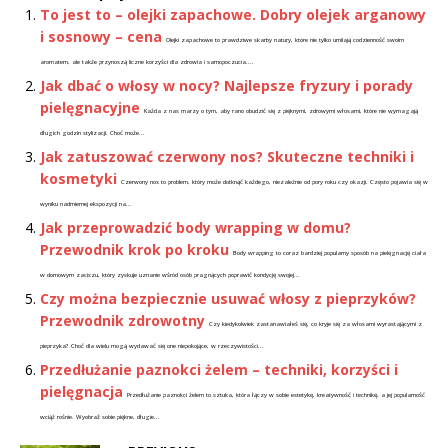
To jest to – olejki zapachowe. Dobry olejek arganowy
i sosnowy – cena
Olejki zapachowe to prawdziwe skarby natury, które nie tylko umilają codzienność swoim
aromatem, ale także przynoszą liczne korzyści dla zdrowia i samopoczucia....
Jak dbać o włosy w nocy? Najlepsze fryzury i porady
pielęgnacyjne
Każda z nas marzy o tym, aby rano obudzić się z pięknymi, zdrowymi włosami, które nie wymagają
długich godzin stylizacji. Choć może...
Jak zatuszować czerwony nos? Skuteczne techniki i
kosmetyki
Czerwony nos to problem, który może dotknąć każdego, niezależnie od pory roku czy okazji. Często pojawia się w
wyniku nadmiernej ekspozycji na...
Jak przeprowadzić body wrapping w domu?
Przewodnik krok po kroku
Body wrapping to coraz bardziej popularny sposób na pielęgnację ciała
w domowym zaciszu, który zyskuje uznanie wśród osób pragnących poprawić kondycję swojej...
Czy można bezpiecznie usuwać włosy z pieprzyków?
Przewodnik zdrowotny
Czy kiedykolwiek zastanawiałeś się, co kryje się za włosami wyrastającymi z
pieprzyka? Choć dla wielu mogą wydawać się one niepokojące, w rzeczywistości...
Przedłużanie paznokci żelem – techniki, korzyści i
pielęgnacja
Przedłużanie paznokci żelem to sztuka, która łączy w sobie estetykę, kreatywność i technikę, a jej popularność
wciąż rośnie. Wyobraź sobie piękne, długie...