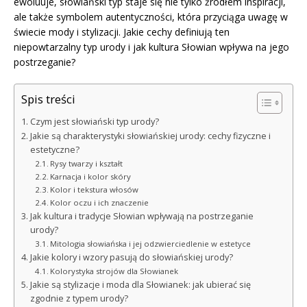
ewoluuje, słowiański typ staje się nie tylko źródłem inspiracji,
ale także symbolem autentyczności, która przyciąga uwagę w
świecie mody i stylizacji. Jakie cechy definiują ten
niepowtarzalny typ urody i jak kultura Słowian wpływa na jego
postrzeganie?
Spis treści
Czym jest słowiański typ urody?
Jakie są charakterystyki słowiańskiej urody: cechy fizyczne i
estetyczne?
Rysy twarzy i kształt
Karnacja i kolor skóry
Kolor i tekstura włosów
Kolor oczu i ich znaczenie
Jak kultura i tradycje Słowian wpływają na postrzeganie
urody?
Mitologia słowiańska i jej odzwierciedlenie w estetyce
Jakie kolory i wzory pasują do słowiańskiej urody?
Kolorystyka strojów dla Słowianek
Jakie są stylizacje i moda dla Słowianek: jak ubierać się
zgodnie z typem urody?