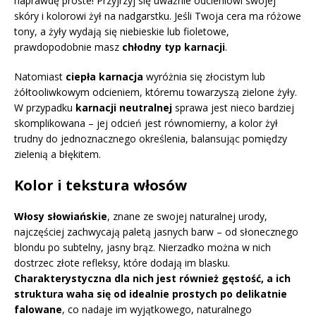
naprawdę proste! Przyjrzyj się uważnie odcieniowi swojej
skóry i kolorowi żył na nadgarstku. Jeśli Twoja cera ma różowe
tony, a żyły wydają się niebieskie lub fioletowe,
prawdopodobnie masz
chłodny typ karnacji
.
Natomiast
ciepła karnacja
wyróżnia się złocistym lub
żółtooliwkowym odcieniem, któremu towarzyszą zielone żyły.
W przypadku
karnacji neutralnej
sprawa jest nieco bardziej
skomplikowana – jej odcień jest równomierny, a kolor żył
trudny do jednoznacznego określenia, balansując pomiędzy
zielenią a błękitem.
Kolor i tekstura włosów
Włosy słowiańskie
, znane ze swojej naturalnej urody,
najczęściej zachwycają paletą jasnych barw – od słonecznego
blondu po subtelny, jasny brąz. Nierzadko można w nich
dostrzec złote refleksy, które dodają im blasku.
Charakterystyczna dla nich jest również gęstość, a ich
struktura waha się od idealnie prostych po delikatnie
falowane
, co nadaje im wyjątkowego, naturalnego