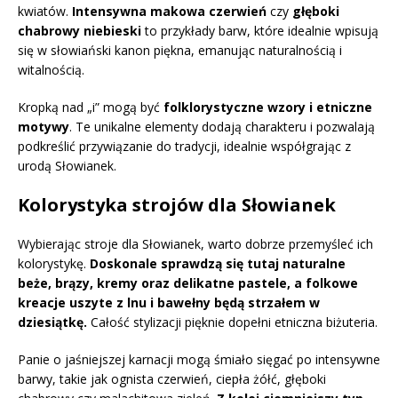
kwiatów.
Intensywna makowa czerwień
czy
głęboki
chabrowy niebieski
to przykłady barw, które idealnie wpisują
się w słowiański kanon piękna, emanując naturalnością i
witalnością.
Kropką nad „i” mogą być
folklorystyczne wzory i etniczne
motywy
. Te unikalne elementy dodają charakteru i pozwalają
podkreślić przywiązanie do tradycji, idealnie współgrając z
urodą Słowianek.
Kolorystyka strojów dla Słowianek
Wybierając stroje dla Słowianek, warto dobrze przemyśleć ich
kolorystykę.
Doskonale sprawdzą się tutaj naturalne
beże, brązy, kremy oraz delikatne pastele, a folkowe
kreacje uszyte z lnu i bawełny będą strzałem w
dziesiątkę.
Całość stylizacji pięknie dopełni etniczna biżuteria.
Panie o jaśniejszej karnacji mogą śmiało sięgać po intensywne
barwy, takie jak ognista czerwień, ciepła żółć, głęboki