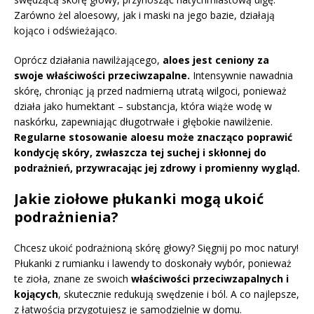
Zarówno żel aloesowy, jak i maski na jego bazie, działają
kojąco i odświeżająco.
Oprócz działania nawilżającego,
aloes jest ceniony za
swoje właściwości przeciwzapalne.
Intensywnie nawadnia
skórę, chroniąc ją przed nadmierną utratą wilgoci, ponieważ
działa jako humektant – substancja, która wiąże wodę w
naskórku, zapewniając długotrwałe i głębokie nawilżenie.
Regularne stosowanie aloesu może znacząco poprawić
kondycję skóry, zwłaszcza tej suchej i skłonnej do
podrażnień, przywracając jej zdrowy i promienny wygląd.
Jakie ziołowe płukanki mogą ukoić
podrażnienia?
Chcesz ukoić podrażnioną skórę głowy? Sięgnij po moc natury!
Płukanki z rumianku i lawendy to doskonały wybór, ponieważ
te zioła, znane ze swoich
właściwości przeciwzapalnych i
kojących
, skutecznie redukują swędzenie i ból. A co najlepsze,
z łatwością przygotujesz je samodzielnie w domu.