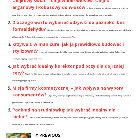
Olejkowy świat – olejowanie włosów. Olejek
arganowy i kokosowy do włosów
W świecie pielęgnacji włosów olejowanie stało się
prawdziwym hitem, który przyciąga uwagę zarówno profesjonalistów, jak i amatorów. Ta naturalna metoda ma wiele...
Dlaczego warto wybierać odżywki do paznokci bez
formaldehydu?
Dlaczego odżywki do paznokci bez formaldehydu stają się coraz bardziej popularne wśród miłośników
pielęgnacji dłoni? Odpowiedź jest prosta: bezpieczeństwo i skuteczność. W...
Krzywa C w manicure: jak ją prawidłowo budować i
stylizować?
Krzywa C to tajemniczy, lecz kluczowy element, który definiuje piękno i trwałość paznokci. To łuk, który
zaczyna się przy skórce i kończy...
Jak wybrać idealny korektor pod oczy dla dojrzałej
cery?
Wybór korektora pod oczy po pięćdziesiątce to nie tylko kwestia kosmetyki, ale także sztuki, która potrafi zdziałać cuda w
codziennej pielęgnacji. Skóra...
Misja firmy kosmetycznej – jak wpływa na wybory
konsumentów?
Misja firmy kosmetycznej to nie tylko slogan reklamowy, ale fundamentalny element, który kształtuje
jej tożsamość i wpływa na relacje z klientami. W...
Podkład na studniówkę: jak wybrać idealny dla
siebie?
Podkład to nie tylko kosmetyk, to klucz do uzyskania nieskazitelnego wyglądu, szczególnie w tak wyjątkowy dzień jak
studniówka. Wybór odpowiedniego podkładu może...
PREVIOUS