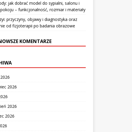
y: jak dobrać model do sypialni, salonu i
pokoju – funkcjonalność, rozmiar i materiały
zyi: przyczyny, objawy i diagnostyka oraz
nie od fizjoterapii po badania obrazowe
NOWSZE KOMENTARZE
HIWA
c 2026
wiec 2026
2026
cień 2026
ec 2026
2026