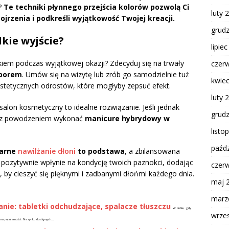
?
Te techniki płynnego przejścia kolorów pozwolą Ci
luty 
ojrzenia i podkreśli wyjątkowość Twojej kreacji.
grud
lkie wyjście?
lipie
kiem podczas wyjątkowej okazji? Zdecyduj się na trwały
czer
yborem
. Umów się na wizytę lub zrób go samodzielnie tuż
kwie
stetycznych odrostów, które mogłyby zepsuć efekt.
luty 
, salon kosmetyczny to idealne rozwiązanie. Jeśli jednak
grud
z z powodzeniem wykonać
manicure hybrydowy w
listo
paźdz
larne
nawilżanie dłoni
to podstawa
, a zbilansowana
ż pozytywnie wpłynie na kondycję twoich paznokci, dodając
czer
, by cieszyć się pięknymi i zadbanymi dłońmi każdego dnia.
maj 
marz
ie: tabletki odchudzające, spalacze tłuszczu
W dobie, gdy
wrze
na popularności. Na rynku dostępnych...