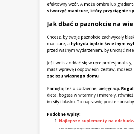
efektowny wzór. A może ombre lub gradient
stworzyć manicure, który przyciągnie sp
Jak dbać o paznokcie na wie
Chcesz, by twoje paznokcie zachwycały blas
manicure, a
hybryda będzie świetnym w
przed ważnym wydarzeniem, by uniknąć niee
Jeśli wolisz oddać się w ręce profesjonalisty
masz wprawę i odpowiedni zestaw, możes
zaciszu własnego domu
.
Pamiętaj też o codziennej pielęgnacji.
Regu
dieta, bogata w witaminy i minerały, równie
im siły i blasku. To naprawdę proste sposoby
Podobne wpisy:
Najlepsze suplementy na odchudzan
walka z nadwagą staje się priorytetem dla wielu z nas, suplementy na odchudzanie zyskują 