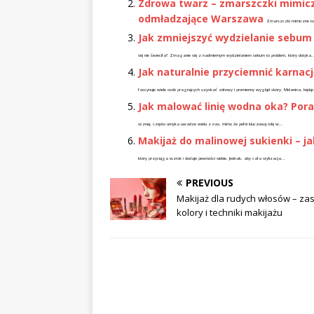
Zdrowa twarz – zmarszczki mimic
odmładzające Warszawa
Zmarszczki mimiczne to 
Jak zmniejszyć wydzielanie sebum
się nie świeciła? Zmaganie się z nadmiernym wydzielaniem sebum to problem, który dotyka..
Jak naturalnie przyciemnić karnac
fascynuje wiele osób pragnących uzyskać zdrowy i promienny wygląd skóry. Melanina, będą
Jak malować linię wodna oka? Por
ocznej, często umyka uwadze wielu z nas, mimo że pełni kluczową rolę w...
Makijaż do malinowej sukienki – ja
który przyciąga wzrok i dodaje pewności siebie. Jednak, aby cała stylizacja...
PREVIOUS
Makijaż dla rudych włosów – za
kolory i techniki makijażu