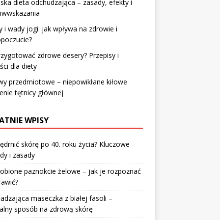
ska dieta odchudzająca – zasady, efekty i
ciwwskazania
y i wady jogi: jak wpływa na zdrowie i
poczucie?
rzygotować zdrowe desery? Przepisy i
ści dla diety
wy przedmiotowe – niepowikłane kiłowe
enie tętnicy głównej
ATNIE WPISY
jędrnić skórę po 40. roku życia? Kluczowe
dy i zasady
robione paznokcie żelowe – jak je rozpoznać
rawić?
dzająca maseczka z białej fasoli –
alny sposób na zdrową skórę