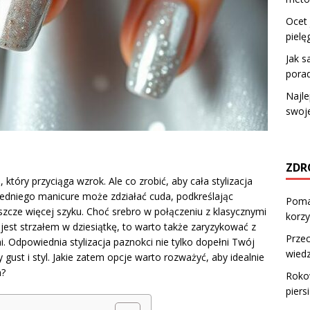
Ocet 
pielę
Jak s
porad
Najle
swoje
ZDR
 który przyciąga wzrok. Ale co zrobić, aby cała stylizacja
iedniego manicure może zdziałać cuda, podkreślając
Pomar
eszcze więcej szyku. Choć srebro w połączeniu z klasycznymi
korzy
e jest strzałem w dziesiątkę, to warto także zaryzykować z
Prze
. Odpowiednia stylizacja paznokci nie tylko dopełni Twój
wiedz
 gust i styl. Jakie zatem opcje warto rozważyć, aby idealnie
m?
Rokow
piers