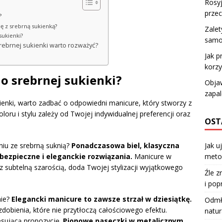
Rosyj
prze
?
ę z srebrną sukienką?
Zalet
sukienki?
samo
srebrnej sukienki warto rozważyć?
Jak p
korzy
do srebrnej sukienki?
Obja
zapal
kienki, warto zadbać o odpowiedni manicure, który stworzy z
oru i stylu zależy od Twojej indywidualnej preferencji oraz
OST
Jak u
niu ze srebrną suknią?
Ponadczasowa biel, klasyczna
meto
bezpieczne i eleganckie rozwiązania.
Manicure w
z subtelną szarością, doda Twojej stylizacji wyjątkowego
Źle z
i pop
nie?
Elegancki manicure to zawsze strzał w dziesiątkę.
Odmła
obienia, które nie przytłoczą całościowego efektu.
natur
esującą propozycję.
Pionowe paseczki w metalicznym