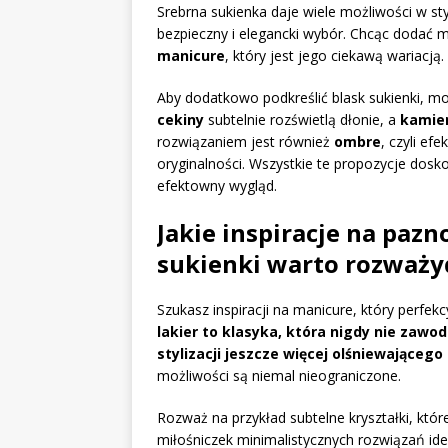
Srebrna sukienka daje wiele możliwości w sty
bezpieczny i elegancki wybór. Chcąc dodać
manicure
, który jest jego ciekawą wariacją.
Aby dodatkowo podkreślić blask sukienki, 
cekiny
subtelnie rozświetlą dłonie, a
kamie
rozwiązaniem jest również
ombre
, czyli efe
oryginalności. Wszystkie te propozycje dosko
efektowny wygląd.
Jakie inspiracje na pazn
sukienki warto rozważy
Szukasz inspiracji na manicure, który perfek
lakier to klasyka, która nigdy nie zawo
stylizacji jeszcze więcej olśniewającego
możliwości są niemal nieograniczone.
Rozważ na przykład subtelne kryształki, któ
miłośniczek minimalistycznych rozwiązań idea