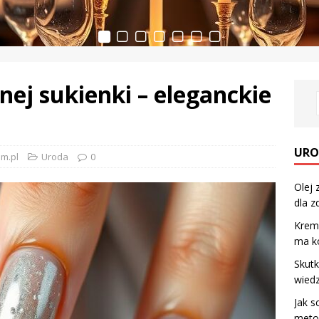
nej sukienki – eleganckie
URO
m.pl
Uroda
0
Olej 
dla 
Krem 
ma ko
Skutk
wiedz
Jak s
meto