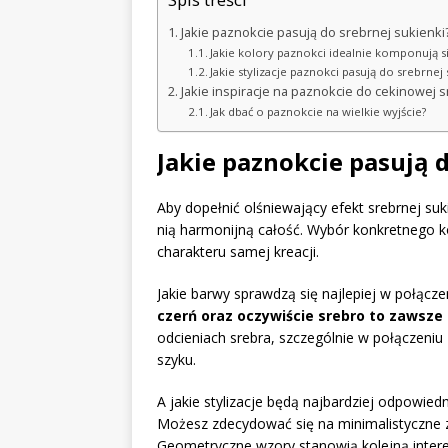
Jakie paznokcie pasują do srebrnej sukienki
Jakie kolory paznokci idealnie komponują si
Jakie stylizacje paznokci pasują do srebrnej 
Jakie inspiracje na paznokcie do cekinowej 
Jak dbać o paznokcie na wielkie wyjście?
Jakie paznokcie pasują 
Aby dopełnić olśniewający efekt srebrnej su
nią harmonijną całość. Wybór konkretnego kol
charakteru samej kreacji.
Jakie barwy sprawdzą się najlepiej w połącze
czerń oraz oczywiście srebro to zawsze 
odcieniach srebra, szczególnie w połączeniu 
szyku.
A jakie stylizacje będą najbardziej odpowied
Możesz zdecydować się na minimalistyczne zd
Geometryczne wzory stanowią kolejną inter