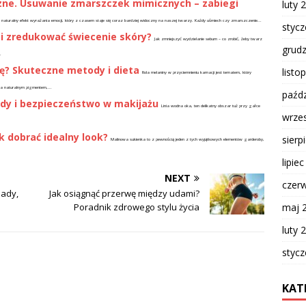
zne. Usuwanie zmarszczek mimicznych – zabiegi
luty 
naturalny efekt wyrażania emocji, który z czasem staje się coraz bardziej widoczny na naszej twarzy. Każdy uśmiech czy zmarszczenie...
styc
 i zredukować świecenie skóry?
Jak zmniejszyć wydzielanie sebum – co zrobić, żeby twarz
grud
.
ję? Skuteczne metody i dieta
listo
Rola melaniny w przyciemnieniu karnacji jest tematem, który
ca naturalnym pigmentem,...
paźdz
ady i bezpieczeństwo w makijażu
Linia wodna oka, ten delikatny obszar tuż przy gałce
wrze
k dobrać idealny look?
sierp
Malinowa sukienka to z pewnością jeden z tych wyjątkowych elementów garderoby,
lipie
NEXT
czer
sady,
Jak osiągnąć przerwę między udami?
maj 
Poradnik zdrowego stylu życia
luty 
styc
KAT