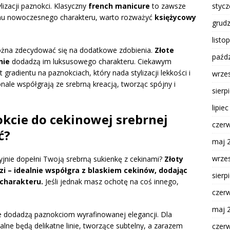
styc
lizacji paznokci. Klasyczny
french manicure
to zawsze
 mu nowoczesnego charakteru, warto rozważyć
księżycowy
grud
listo
można zdecydować się na dodatkowe zdobienia.
Złote
paźdz
nie
dodadzą im luksusowego charakteru. Ciekawym
kt gradientu na paznokciach, który nada stylizacji lekkości i
wrze
nale współgrają ze srebrną kreacją, tworząc spójny i
sierp
lipie
okcie do cekinowej srebrnej
czer
ć?
maj 
wrze
cyjnie dopełni Twoją srebrną sukienkę z cekinami?
Złoty
dzi – idealnie współgra z blaskiem cekinów, dodając
sierp
 charakteru.
Jeśli jednak masz ochotę na coś innego,
czer
maj 
re dodadzą paznokciom wyrafinowanej elegancji. Dla
lne będą delikatne linie, tworzące subtelny, a zarazem
czer