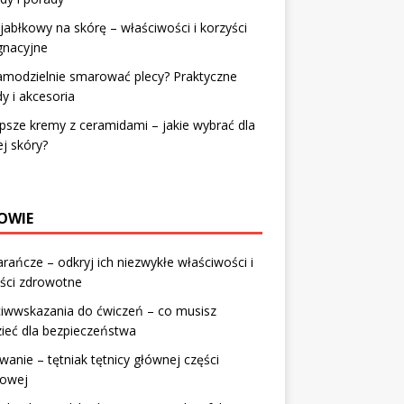
jabłkowy na skórę – właściwości i korzyści
gnacyjne
amodzielnie smarować plecy? Praktyczne
y i akcesoria
psze kremy z ceramidami – jakie wybrać dla
j skóry?
OWIE
ańcze – odkryj ich niezwykłe właściwości i
ści zdrowotne
ciwwskazania do ćwiczeń – co musisz
ieć dla bezpieczeństwa
anie – tętniak tętnicy głównej części
iowej