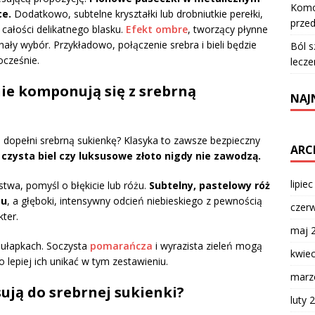
Komod
ce.
Dodatkowo, subtelne kryształki lub drobniutkie perełki,
przed
ałości delikatnego blasku.
Efekt ombre
, tworzący płynne
ały wybór. Przykładowo, połączenie srebra i bieli będzie
Ból s
ocześnie.
lecze
nie komponują się z srebrną
NAJ
ie dopełni srebrną sukienkę? Klasyka to zawsze bezpieczny
ARC
 czysta biel czy luksusowe złoto nigdy nie zawodzą.
lipie
stwa, pomyśl o błękicie lub różu.
Subtelny, pastelowy róż
mu
, a głęboki, intensywny odcień niebieskiego z pewnością
czer
kter.
maj 
pułapkach. Soczysta
pomarańcza
i wyrazista zieleń mogą
kwie
 lepiej ich unikać w tym zestawieniu.
marz
sują do srebrnej sukienki?
luty 