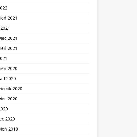
2022
zień 2021
c 2021
wiec 2021
cień 2021
2021
zień 2020
pad 2020
iernik 2020
wiec 2020
2020
ec 2020
sień 2018