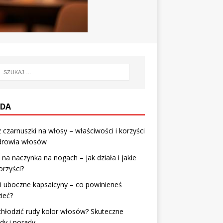
DA
z czarnuszki na włosy – właściwości i korzyści
zdrowia włosów
na naczynka na nogach – jak działa i jakie
rzyści?
i uboczne kapsaicyny – co powinieneś
ieć?
chłodzić rudy kolor włosów? Skuteczne
dy i porady