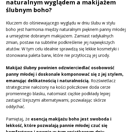
naturalnym wyglądem a makijażem
ślubnym boho?
Kluczem do olśniewającego wyglądu w dniu ślubu w stylu
boho jest harmonia między naturalnym pięknem panny młodej
a umiejętnie dobranym makijażem. Zamiast radykalnych
zmian, postaw na subtelne podkreślenie jej największych
atutów. W tym celu idealnie sprawdzą się lekkie kosmetyki i
stonowana paleta barw, które nie przytłoczą jej urody.
Makijaż ślubny powinien odzwierciedlać osobowość
panny młodej i doskonale komponować się z jej stylem,
emanując delikatnością i naturalnością.
Rozświetlacz
strategicznie nałożony na kości policzkowe doda cerze
promiennego blasku, natomiast ciężkie podkłady lepiej
zastąpić lżejszymi alternatywami, pozwalając skórze
oddychać.
Pamiętaj, że
esencją makijażu boho jest swoboda i
lekkość, które pozwalają pannie młodej czuć się
komfortowo i pewnie w tym wyjątkowym dniu.