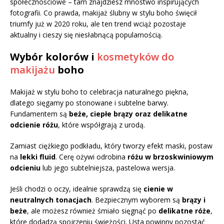
społecznościowe – tam znajdziesz mnóstwo inspirujących
fotografii. Co prawda, makijaż ślubny w stylu boho święcił
triumfy już w 2020 roku, ale ten trend wciąż pozostaje
aktualny i cieszy się niesłabnącą popularnością.
Wybór kolorów i
kosmetyków do
makijażu
boho
Makijaż w stylu boho to celebracja naturalnego piękna,
dlatego sięgamy po stonowane i subtelne barwy.
Fundamentem są
beże, ciepłe brązy oraz delikatne
odcienie różu
, które współgrają z urodą.
Zamiast ciężkiego podkładu, który tworzy efekt maski, postaw
na
lekki fluid
. Cerę ożywi odrobina
różu w brzoskwiniowym
odcieniu
lub jego subtelniejsza, pastelowa wersja.
Jeśli chodzi o oczy, idealnie sprawdzą się
cienie w
neutralnych tonacjach
. Bezpiecznym wyborem są
brązy i
beże
, ale możesz również śmiało sięgnąć po
delikatne róże
,
które dodadzą spojrzeniu świeżości. Usta powinny pozostać