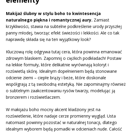
Makijaż ślubny w stylu boho to kwintesencja
naturalnego piękna i romantycznej aury.
Zamiast
krzykliwości, stawia na subtelne podkreślenie urody przyszłej
panny młodej, tworząc efekt świeżości i lekkości. Ale co tak
naprawdę składa się na ten wyjątkowy look?
Kluczową rolę odgrywa tutaj cera, która powinna emanować
zdrowym blaskiem. Zapomnij o ciężkich podkładach! Postaw
na lekkie formuły, które delikatnie wyrównają koloryt i
rozświetlą skórę. Idealnym dopełnieniem będą stonowane
odcienie ziemi – ciepłe brązy i beże, które doskonale
współgrają z tą swobodną estetyką. Nie zapominajmy również
o subtelnym zaakcentowaniu rysów twarzy, modelując ją
bronzerem i rozświetlaczem.
W makijażu boho mocny akcent kładziony jest na
rozświetlenie, które nadaje cerze promienny wygląd. Usta
natomiast powinny pozostać w naturalnej tonacji, dlatego
idealnym wyborem będą pomadki w odcieniach nude. Całość