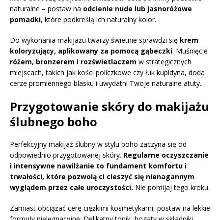
naturalne – postaw na
odcienie nude lub jasnoróżowe
pomadki
, które podkreślą ich naturalny kolor.
Do wykonania makijażu twarzy świetnie sprawdzi się
krem
koloryzujący, aplikowany za pomocą gąbeczki
. Muśnięcie
różem, bronzerem i rozświetlaczem
w strategicznych
miejscach, takich jak kości policzkowe czy łuk kupidyna, doda
cerze promiennego blasku i uwydatni Twoje naturalne atuty.
Przygotowanie skóry do makijażu
ślubnego boho
Perfekcyjny makijaż ślubny w stylu boho zaczyna się od
odpowiednio przygotowanej skóry.
Regularne oczyszczanie
i intensywne nawilżanie to fundament komfortu i
trwałości, które pozwolą ci cieszyć się nienagannym
wyglądem przez całe uroczystości.
Nie pomijaj tego kroku.
Zamiast obciążać cerę ciężkimi kosmetykami, postaw na lekkie
formuły pielęgnacyjne. Delikatny tonik, bogaty w składniki