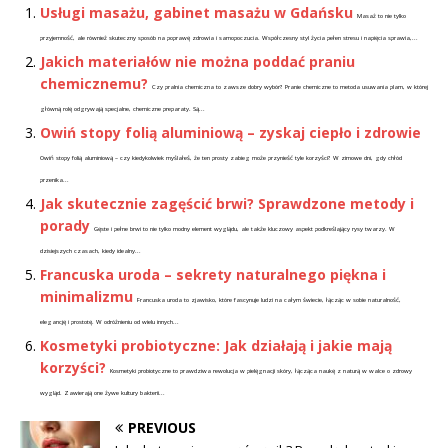
Usługi masażu, gabinet masażu w Gdańsku
Masaż to nie tylko
przyjemność, ale również skuteczny sposób na poprawę zdrowia i samopoczucia. Współczesny styl życia pełen stresu i napięcia sprawia,...
Jakich materiałów nie można poddać praniu
chemicznemu?
Czy pralnia chemiczna to zawsze dobry wybór? Pranie chemiczne to metoda usuwania plam, w której
główną rolę odgrywają specjalne, chemiczne preparaty. Są...
Owiń stopy folią aluminiową – zyskaj ciepło i zdrowie
Owiń stopy folią aluminiową – czy kiedykolwiek myślałeś, że ten prosty zabieg może przynieść tyle korzyści? W zimowe dni, gdy chłód
przenika...
Jak skutecznie zagęścić brwi? Sprawdzone metody i
porady
Gęste i pełne brwi to nie tylko modny element wyglądu, ale także kluczowy aspekt podkreślający rysy twarzy. W
dzisiejszych czasach, kiedy idealny...
Francuska uroda – sekrety naturalnego piękna i
minimalizmu
Francuska uroda to zjawisko, które fascynuje ludzi na całym świecie, łącząc w sobie naturalność,
elegancję i prostotę. W odróżnieniu od wielu innych...
Kosmetyki probiotyczne: Jak działają i jakie mają
korzyści?
Kosmetyki probiotyczne to prawdziwa rewolucja w pielęgnacji skóry, łącząca naukę z naturą w walce o zdrowy
wygląd. Zawierają one żywe kultury bakterii...
PREVIOUS