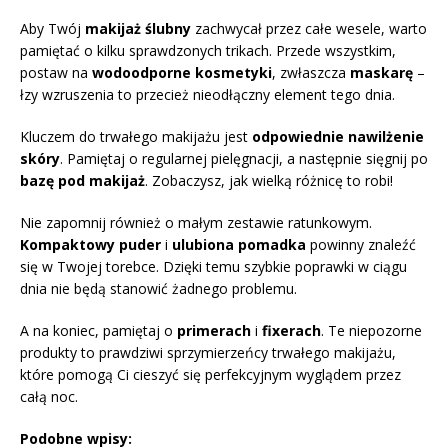
Aby Twój
makijaż ślubny
zachwycał przez całe wesele, warto
pamiętać o kilku sprawdzonych trikach. Przede wszystkim,
postaw na
wodoodporne kosmetyki
, zwłaszcza
maskarę
–
łzy wzruszenia to przecież nieodłączny element tego dnia.
Kluczem do trwałego makijażu jest
odpowiednie nawilżenie
skóry
. Pamiętaj o regularnej pielęgnacji, a następnie sięgnij po
bazę pod makijaż
. Zobaczysz, jak wielką różnicę to robi!
Nie zapomnij również o małym zestawie ratunkowym.
Kompaktowy puder
i
ulubiona pomadka
powinny znaleźć
się w Twojej torebce. Dzięki temu szybkie poprawki w ciągu
dnia nie będą stanowić żadnego problemu.
A na koniec, pamiętaj o
primerach
i
fixerach
. Te niepozorne
produkty to prawdziwi sprzymierzeńcy trwałego makijażu,
które pomogą Ci cieszyć się perfekcyjnym wyglądem przez
całą noc.
Podobne wpisy: