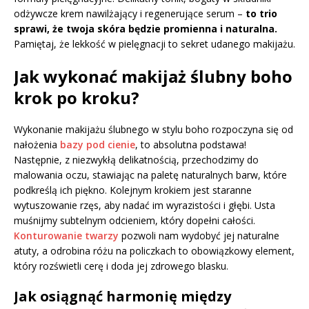
odżywcze krem nawilżający i regenerujące serum –
to trio
sprawi, że twoja skóra będzie promienna i naturalna.
Pamiętaj, że lekkość w pielęgnacji to sekret udanego makijażu.
Jak wykonać makijaż ślubny boho
krok po kroku?
Wykonanie makijażu ślubnego w stylu boho rozpoczyna się od
nałożenia
bazy pod cienie
, to absolutna podstawa!
Następnie, z niezwykłą delikatnością, przechodzimy do
malowania oczu, stawiając na paletę naturalnych barw, które
podkreślą ich piękno. Kolejnym krokiem jest staranne
wytuszowanie rzęs, aby nadać im wyrazistości i głębi. Usta
muśnijmy subtelnym odcieniem, który dopełni całości.
Konturowanie twarzy
pozwoli nam wydobyć jej naturalne
atuty, a odrobina różu na policzkach to obowiązkowy element,
który rozświetli cerę i doda jej zdrowego blasku.
Jak osiągnąć harmonię między