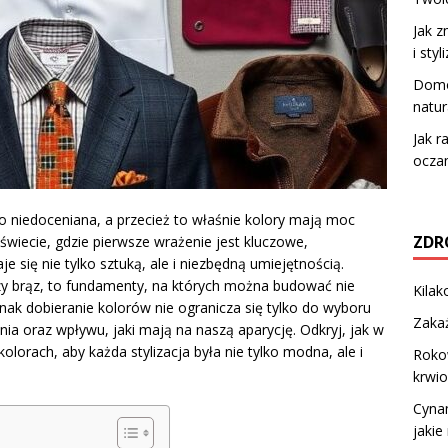
Jak z
i styl
Domo
natur
Jak r
oczam
to niedoceniana, a przecież to właśnie kolory mają moc
ZDR
 świecie, gdzie pierwsze wrażenie jest kluczowe,
 się nie tylko sztuką, ale i niezbędną umiejętnością.
 czy brąz, to fundamenty, na których można budować nie
Kilak
Jednak dobieranie kolorów nie ogranicza się tylko do wyboru
Zakaż
enia oraz wpływu, jaki mają na naszą aparycję. Odkryj, jak w
orach, aby każda stylizacja była nie tylko modna, ale i
Roko
krwi
Cyna
jakie