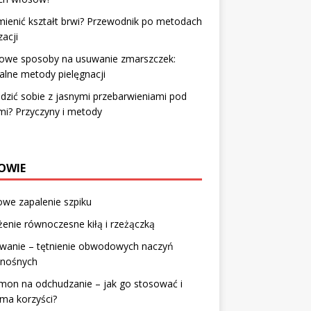
mienić kształt brwi? Przewodnik po metodach
izacji
we sposoby na usuwanie zmarszczek:
alne metody pielęgnacji
adzić sobie z jasnymi przebarwieniami pod
i? Przyczyny i metody
OWIE
owe zapalenie szpiku
enie równoczesne kiłą i rzeżączką
wanie – tętnienie obwodowych naczyń
onośnych
mon na odchudzanie – jak go stosować i
 ma korzyści?