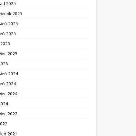
pad 2025
iernik 2025
sień 2025
ień 2025
c 2025
wiec 2025
2025
sień 2024
ień 2024
wiec 2024
2024
wiec 2022
2022
zień 2021