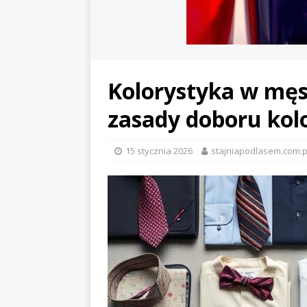
Kolorystyka w męs
zasady doboru kol
15 stycznia 2026
stajniapodlasem.com.p