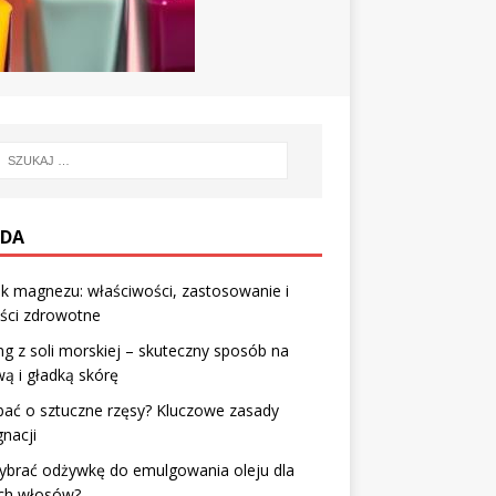
DA
k magnezu: właściwości, zastosowanie i
ści zdrowotne
ng z soli morskiej – skuteczny sposób na
ą i gładką skórę
bać o sztuczne rzęsy? Kluczowe zasady
gnacji
ybrać odżywkę do emulgowania oleju dla
ch włosów?