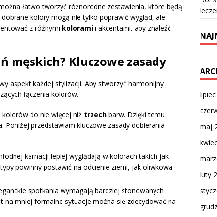
 można łatwo tworzyć różnorodne zestawienia, które będą
lecze
 dobrane kolory mogą nie tylko poprawić wygląd, ale
mentować z różnymi
kolorami
i akcentami, aby znaleźć
NAJ
rań męskich? Kluczowe zasady
ARC
y aspekt każdej stylizacji. Aby stworzyć harmonijny
czących łączenia kolorów.
lipie
czer
 kolorów do nie więcej niż
trzech
barw. Dzięki temu
ncka. Poniżej przedstawiam kluczowe zasady dobierania
maj 
kwie
hłodnej karnacji lepiej wyglądają w kolorach takich jak
marz
 typy powinny postawić na odcienie ziemi, jak oliwkowa
luty 
styc
leganckie spotkania wymagają bardziej stonowanych
ast na mniej formalne sytuacje można się zdecydować na
grud