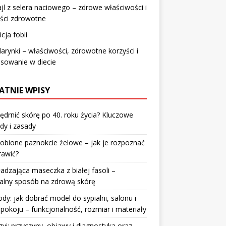
jl z selera naciowego – zdrowe właściwości i
ści zdrowotne
icja fobii
rynki – właściwości, zdrowotne korzyści i
sowanie w diecie
ATNIE WPISY
jędrnić skórę po 40. roku życia? Kluczowe
dy i zasady
robione paznokcie żelowe – jak je rozpoznać
rawić?
dzająca maseczka z białej fasoli –
alny sposób na zdrową skórę
y: jak dobrać model do sypialni, salonu i
pokoju – funkcjonalność, rozmiar i materiały
zyi: przyczyny, objawy i diagnostyka oraz