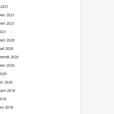
c 2021
wiec 2021
cień 2021
2021
zień 2020
pad 2020
iernik 2020
wiec 2020
2020
ec 2020
sień 2018
2018
zeń 2018