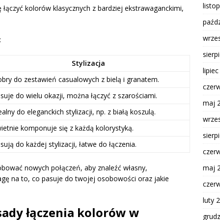
listo
ę łączyć kolorów klasycznych z bardziej ekstrawaganckimi,
paźdz
wrze
:
sierp
Stylizacja
lipie
bry do zestawień casualowych z bielą i granatem.
czer
suje do wielu okazji, można łączyć z szarościami.
maj 
ealny do eleganckich stylizacji, np. z białą koszulą.
wrze
ietnie komponuje się z każdą kolorystyką.
sierp
sują do każdej stylizacji, łatwe do łączenia.
czer
maj 
róbować nowych połączeń, aby znaleźć własny,
agę na to, co pasuje do twojej osobowości oraz jakie
czer
luty 
sady łączenia kolorów w
grud