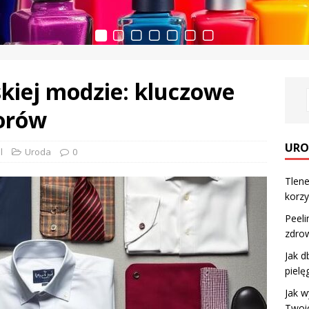
kiej modzie: kluczowe
orów
URO
l
Uroda
0
Tlene
korzy
Peeli
zdrow
Jak d
pielę
Jak w
Twoi