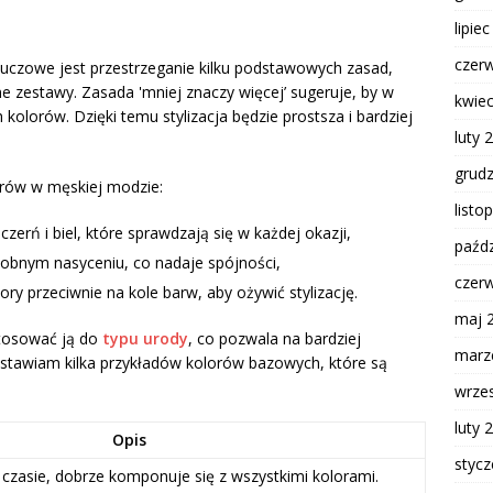
lipie
czer
luczowe jest przestrzeganie kilku podstawowych zasad,
 zestawy. Zasada 'mniej znaczy więcej’ sugeruje, by w
kwie
olorów. Dzięki temu stylizacja będzie prostsza i bardziej
luty 
grud
orów w męskiej modzie:
listo
czerń i biel, które sprawdzają się w każdej okazji,
paźdz
dobnym nasyceniu, co nadaje spójności,
czer
ry przeciwnie na kole barw, aby ożywić stylizację.
maj 
stosować ją do
typu urody
, co pozwala na bardziej
marz
stawiam kilka przykładów kolorów bazowych, które są
wrze
luty 
Opis
styc
 czasie, dobrze komponuje się z wszystkimi kolorami.