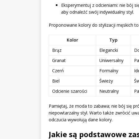
Eksperymentuj z odcieniami: nie bój si
aby odnaleźć swój indywidualny styl.
Proponowane kolory do stylizacji męskich to
Kolor
Typ
Brąz
Elegancki
Do
Granat
Uniwersalny
Pa
Czerń
Formalny
Id
Biel
Świeży
Św
Odcienie szarości
Neutralny
Pa
Pamiętaj, że moda to zabawa; nie bój się p
niepowtarzalny styl. Warto także zwrócić uw
odczucia wywołują dane kolory.
Jakie są podstawowe za