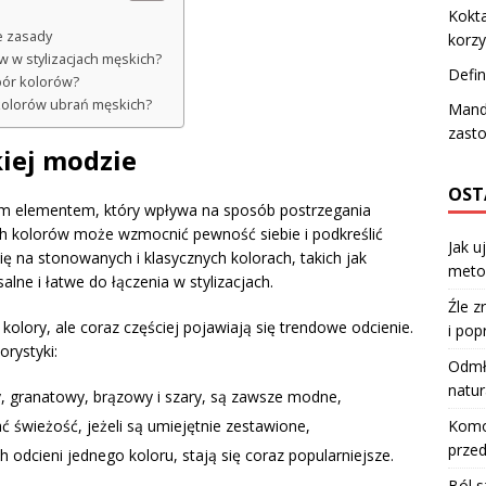
Kokta
e zasady
korzy
 w stylizacjach męskich?
Defin
obór kolorów?
 kolorów ubrań męskich?
Manda
zasto
iej modzie
OST
ym elementem, który wpływa na sposób postrzegania
h kolorów może wzmocnić pewność siebie i podkreślić
Jak u
się na stonowanych i klasycznych kolorach, takich jak
meto
salne i łatwe do łączenia w stylizacjach.
Źle z
olory, ale coraz częściej pojawiają się trendowe odcienie.
i pop
rystyki:
Odmła
natur
rny, granatowy, brązowy i szary, są zawsze modne,
Komod
świeżość, jeżeli są umiejętnie zestawione,
przed
ch odcieni jednego koloru, stają się coraz popularniejsze.
Ból s