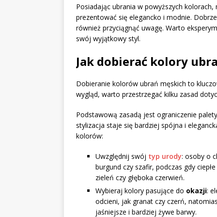
Posiadając ubrania w powyższych kolorach,
prezentować się elegancko i modnie. Dobrze
również przyciągnąć uwagę. Warto ekspery
swój wyjątkowy styl.
Jak dobierać kolory ub
Dobieranie kolorów ubrań męskich to kluczow
wygląd, warto przestrzegać kilku zasad doty
Podstawową zasadą jest ograniczenie palety
stylizacja staje się bardziej spójna i elega
kolorów:
Uwzględnij swój
typ urody
: osoby o c
burgund czy szafir, podczas gdy ciepłe
zieleń czy głęboka czerwień.
Wybieraj kolory pasujące do
okazji
: e
odcieni, jak granat czy czerń, natomi
jaśniejsze i bardziej żywe barwy.