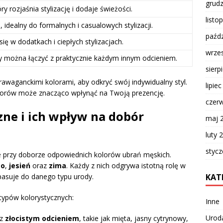
grud
ry rozjaśnia stylizację i dodaje świeżości.
listo
, idealny do formalnych i casualowych stylizacji.
paźdz
ę w dodatkach i ciepłych stylizacjach.
wrze
óry można łączyć z praktycznie każdym innym odcieniem.
sierp
rawaganckimi kolorami, aby odkryć swój indywidualny styl.
lipie
lorów może znacząco wpłynąć na Twoją prezencję.
czer
zne i ich wpływ na dobór
maj 
luty 
styc
e przy doborze odpowiednich kolorów ubrań męskich.
to
,
jesień
oraz
zima
. Każdy z nich odgrywa istotną rolę w
KAT
 pasuje do danego typu urody.
typów kolorystycznych:
Inne
Urod
 z
złocistym odcieniem
, takie jak mięta, jasny cytrynowy,