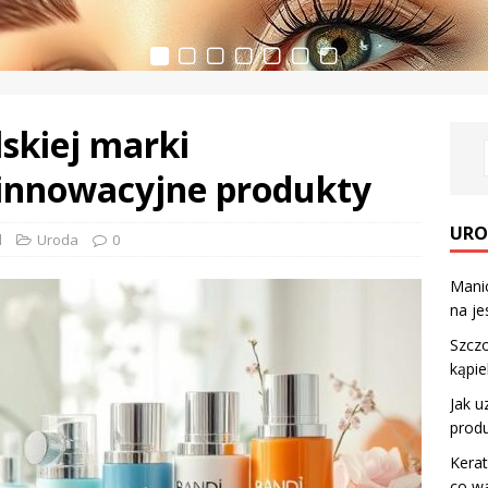
lskiej marki
j innowacyjne produkty
URO
l
Uroda
0
Manic
na je
Szczo
kąpie
Jak u
prod
Kera
co wa