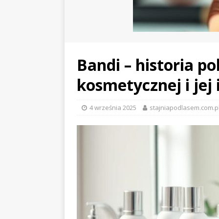
Bandi – historia po
kosmetycznej i je
4 września 2025
stajniapodlasem.com.p