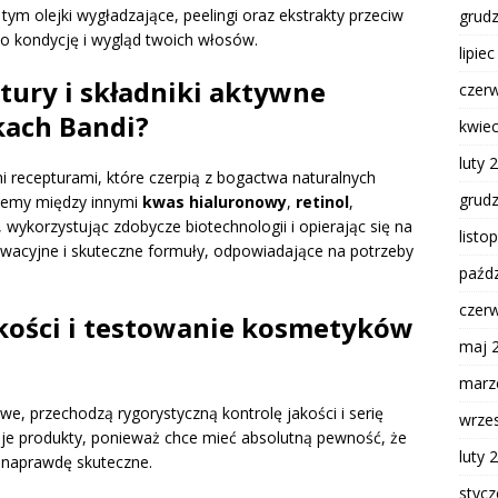
 tym olejki wygładzające, peelingi oraz ekstrakty przeciw
grud
o kondycję i wygląd twoich włosów.
lipie
tury i składniki aktywne
czer
kach Bandi?
kwie
luty 
 recepturami, które czerpią z bogactwa naturalnych
grud
ziemy między innymi
kwas hialuronowy
,
retinol
,
, wykorzystując zdobycze biotechnologii i opierając się na
listo
wacyjne i skuteczne formuły, odpowiadające na potrzeby
paźdz
czer
akości i testowanie kosmetyków
maj 
marz
we, przechodzą rygorystyczną kontrolę jakości i serię
wrze
je produkty, ponieważ chce mieć absolutną pewność, że
luty 
i naprawdę skuteczne.
styc