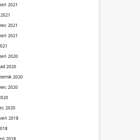
zień 2021
c 2021
wiec 2021
cień 2021
2021
zień 2020
pad 2020
iernik 2020
wiec 2020
2020
ec 2020
sień 2018
2018
zeń 2018