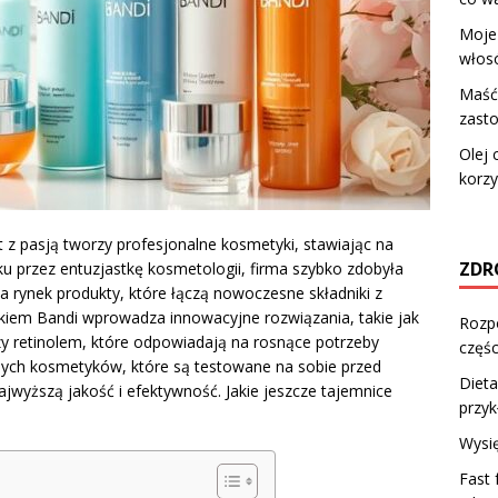
Moje
włos
Maść 
zasto
Olej 
korzy
t z pasją tworzy profesjonalne kosmetyki, stawiając na
ZDR
u przez entuzjastkę kosmetologii, firma szybko zdobyła
 rynek produkty, które łączą nowoczesne składniki z
okiem Bandi wprowadza innowacyjne rozwiązania, takie jak
Rozpo
 retinolem, które odpowiadają na rosnące potrzeby
częśc
cznych kosmetyków, które są testowane na sobie przed
Dieta
jwyższą jakość i efektywność. Jakie jeszcze tajemnice
przyk
Wysi
Fast 