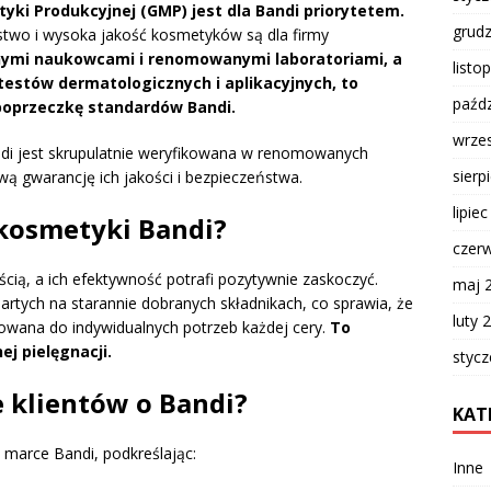
yki Produkcyjnej (GMP) jest dla Bandi priorytetem.
grud
stwo i wysoka jakość kosmetyków są dla firmy
ymi naukowcami i renomowanymi laboratoriami, a
listo
estów dermatologicznych i aplikacyjnych, to
paźdz
poprzeczkę standardów Bandi.
wrze
di jest skrupulatnie weryfikowana w renomowanych
sierp
 gwarancję ich jakości i bezpieczeństwa.
lipie
kosmetyki Bandi?
czer
cią, a ich efektywność potrafi pozytywnie zaskoczyć.
maj 
partych na starannie dobranych składnikach, co sprawia, że
luty 
asowana do indywidualnych potrzeb każdej cery.
To
j pielęgnacji.
styc
je klientów o Bandi?
KAT
 marce Bandi, podkreślając:
Inne