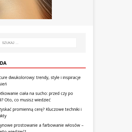
DA
ure dwukolorowy: trendy, style i inspiracje
sień
tkowanie ciała na sucho: przed czy po
li? Oto, co musisz wiedzieć
zyskać promienną cerę? Kluczowe techniki i
ukty
tynowe prostowanie a farbowanie włosów –
rto wiedzieć?