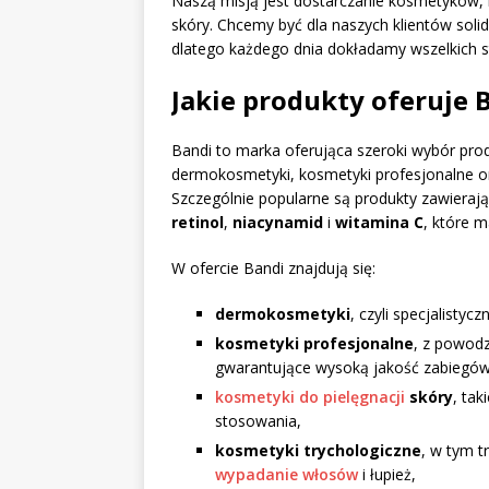
Naszą misją jest dostarczanie kosmetyków,
skóry. Chcemy być dla naszych klientów soli
dlatego każdego dnia dokładamy wszelkich s
Jakie produkty oferuje 
Bandi to marka oferująca szeroki wybór prod
dermokosmetyki, kosmetyki profesjonalne ora
Szczególnie popularne są produkty zawierając
retinol
,
niacynamid
i
witamina C
, które 
W ofercie Bandi znajdują się:
dermokosmetyki
, czyli specjalisty
kosmetyki profesjonalne
, z powod
gwarantujące wysoką jakość zabiegów
kosmetyki do pielęgnacji
skóry
, tak
stosowania,
kosmetyki trychologiczne
, w tym t
wypadanie włosów
i łupież,