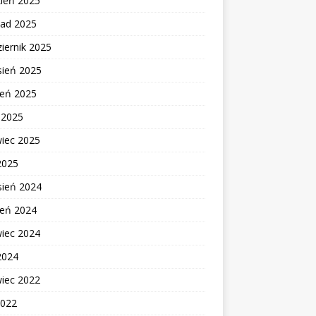
zień 2025
pad 2025
iernik 2025
sień 2025
ień 2025
c 2025
wiec 2025
2025
sień 2024
ień 2024
wiec 2024
2024
wiec 2022
2022