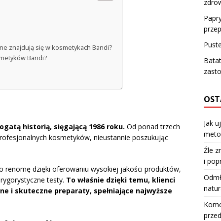
zdro
Papry
przep
Puste
ywne znajdują się w kosmetykach Bandi?
osmetyków Bandi?
Batat
zasto
OST
Jak u
atą historią, sięgającą 1986 roku.
Od ponad trzech
meto
 profesjonalnych kosmetyków, nieustannie poszukując
Źle z
i pop
ało renomę dzięki oferowaniu wysokiej jakości produktów,
Odmła
 rygorystyczne testy.
To właśnie dzięki temu, klienci
natur
e i skuteczne preparaty, spełniające najwyższe
Komod
przed