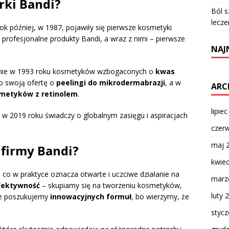
rki Bandi?
Ból s
lecze
rok później, w 1987, pojawiły się pierwsze kosmetyki
rofesjonalne produkty Bandi, a wraz z nimi – pierwsze
NAJ
e w 1993 roku kosmetyków wzbogaconych o
kwas
ło swoją ofertę o
peelingi do mikrodermabrazji
, a w
ARC
etyków z retinolem
.
lipie
w 2019 roku świadczy o globalnym zasięgu i aspiracjach
czer
maj 
a firmy Bandi?
kwie
, co w praktyce oznacza otwarte i uczciwe działanie na
marz
fektywność
– skupiamy się na tworzeniu kosmetyków,
luty 
nie poszukujemy
innowacyjnych formuł
, bo wierzymy, że
styc