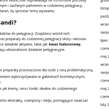
grud
 które skutecznie odpowiadają na różnorodne potrzeby
dnym i zaufanym partnerem w codziennej pielęgnacji,
listo
tarań, by sprostać temu wyzwaniu.
paźdz
Bandi?
wrze
sierp
uktów do pielęgnacji. Znajdziesz wśród nich
z preparaty do codziennej pielęgnacji skóry i włosów.
lipie
e składniki aktywne, takie jak:
kwas hialuronowy
,
czer
mają udowodnione działanie pielęgnacyjne.
maj 
wrze
czne preparaty przeznaczone dla osób z cerą problematyczną,
sierp
zeniem wykorzystywane w gabinetach kosmetycznych,
czer
,
maj 
ie jak kremy, sera i toniki, idealne do codziennego
czer
richo-ekstrakty, szampony i olejki, pomagające zwalczać
luty 