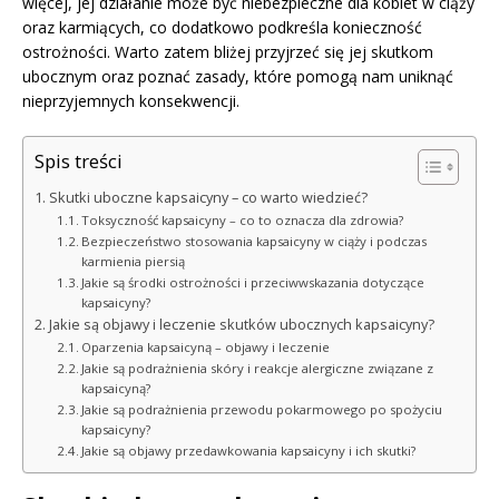
więcej, jej działanie może być niebezpieczne dla kobiet w ciąży
oraz karmiących, co dodatkowo podkreśla konieczność
ostrożności. Warto zatem bliżej przyjrzeć się jej skutkom
ubocznym oraz poznać zasady, które pomogą nam uniknąć
nieprzyjemnych konsekwencji.
Spis treści
Skutki uboczne kapsaicyny – co warto wiedzieć?
Toksyczność kapsaicyny – co to oznacza dla zdrowia?
Bezpieczeństwo stosowania kapsaicyny w ciąży i podczas
karmienia piersią
Jakie są środki ostrożności i przeciwwskazania dotyczące
kapsaicyny?
Jakie są objawy i leczenie skutków ubocznych kapsaicyny?
Oparzenia kapsaicyną – objawy i leczenie
Jakie są podrażnienia skóry i reakcje alergiczne związane z
kapsaicyną?
Jakie są podrażnienia przewodu pokarmowego po spożyciu
kapsaicyny?
Jakie są objawy przedawkowania kapsaicyny i ich skutki?