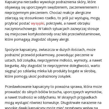
Kapsaicyna nierzadko wywołuje podrażnienia skóry, które
objawiają się uporczywym swędzeniem, zaczerwienieniem i
nieprzyjemnym pieczeniem. Chociaż reakcje alergiczne
zdarzają się stosunkowo rzadko, to jeśli już wystąpią, mogą
przybrać postać
wysypki
, pokrzywki, a nawet obrzęku
naczynioruchowego. W takich sytuacjach zazwyczaj stosuje
się miejscowe kortykosteroidy oraz leki przeciwhistaminowe,
które pomagają złagodzić objawy alergii.
Spożycie kapsaicyny, zwłaszcza w dużych ilościach, może
podrażnić przewód pokarmowy, powodując pieczenie w
ustach, ból żołądka, nieprzyjemne mdłości, wymioty, a nawet
biegunkę. Aby złagodzić te nieprzyjemne dolegliwości, warto
sięgnąć po szklankę mleka lub produkty bogate w skrobię,
które pomogą ukoić podrażniony żołądek.
Przedawkowanie kapsaicyny to poważna sprawa, która może
prowadzić do silnych bólów brzucha, uporczywych wymiotów,
a nawet trudności w oddychaniu. W skrajnych przypadkach
mogą wystąpić również konwulsje. Długotrwałe narażenie na
wysokie dawki kapsaicyny może mieć negatywny wpływ na