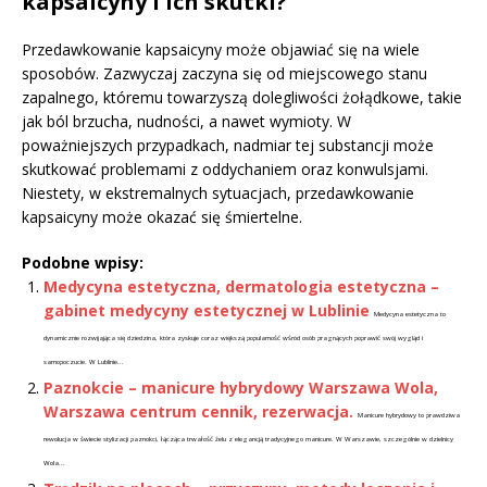
kapsaicyny i ich skutki?
Przedawkowanie kapsaicyny może objawiać się na wiele
sposobów. Zazwyczaj zaczyna się od miejscowego stanu
zapalnego, któremu towarzyszą dolegliwości żołądkowe, takie
jak ból brzucha, nudności, a nawet wymioty. W
poważniejszych przypadkach, nadmiar tej substancji może
skutkować problemami z oddychaniem oraz konwulsjami.
Niestety, w ekstremalnych sytuacjach, przedawkowanie
kapsaicyny może okazać się śmiertelne.
Podobne wpisy:
Medycyna estetyczna, dermatologia estetyczna –
gabinet medycyny estetycznej w Lublinie
Medycyna estetyczna to
dynamicznie rozwijająca się dziedzina, która zyskuje coraz większą popularność wśród osób pragnących poprawić swój wygląd i
samopoczucie. W Lublinie...
Paznokcie – manicure hybrydowy Warszawa Wola,
Warszawa centrum cennik, rezerwacja.
Manicure hybrydowy to prawdziwa
rewolucja w świecie stylizacji paznokci, łącząca trwałość żelu z elegancją tradycyjnego manicure. W Warszawie, szczególnie w dzielnicy
Wola...