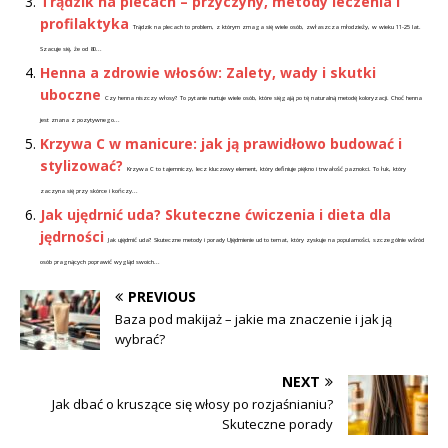
Trądzik na plecach – przyczyny, metody leczenia i
profilaktyka
Trądzik na plecach to problem, z którym zmaga się wiele osób, zwłaszcza młodzieży, w wieku 11-25 lat.
Szacuje się, że od 80...
Henna a zdrowie włosów: Zalety, wady i skutki
uboczne
Czy henna niszczy włosy? To pytanie nurtuje wiele osób, które sięgają po tę naturalną metodę koloryzacji. Choć henna
jest znana z pozytywnego...
Krzywa C w manicure: jak ją prawidłowo budować i
stylizować?
Krzywa C to tajemniczy, lecz kluczowy element, który definiuje piękno i trwałość paznokci. To łuk, który
zaczyna się przy skórce i kończy...
Jak ujędrnić uda? Skuteczne ćwiczenia i dieta dla
jędrności
Jak ujędrnić uda? Skuteczne metody i porady Ujędrnienie ud to temat, który zyskuje na popularności, szczególnie wśród
osób pragnących poprawić wygląd swoich...
PREVIOUS
Baza pod makijaż – jakie ma znaczenie i jak ją
wybrać?
NEXT
Jak dbać o kruszące się włosy po rozjaśnianiu?
Skuteczne porady