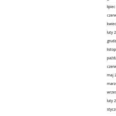
lipie
czer
kwie
luty 
grud
listo
paźdz
czer
maj 
marz
wrze
luty 
styc