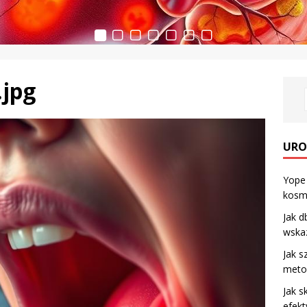
.jpg
URO
Yope 
kosm
Jak d
wska
Jak s
meto
Jak s
efekt