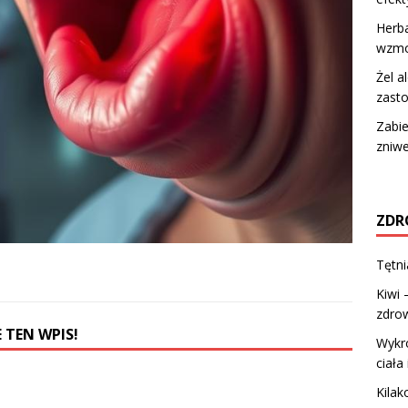
Herba
wzmo
Żel a
zasto
Zabie
zniw
ZDR
Tętni
Kiwi 
zdro
 TEN WPIS!
Wykro
ciała 
Kilak