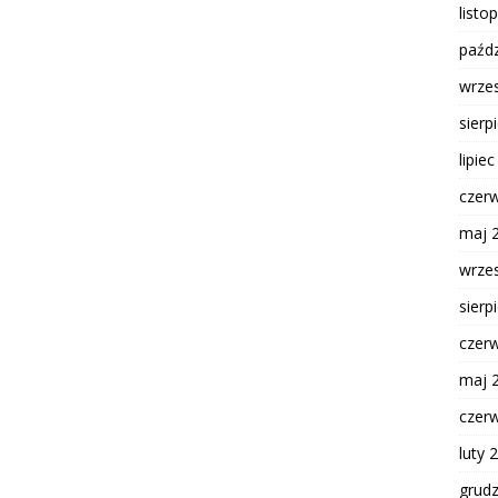
listo
paźdz
wrze
sierp
lipie
czer
maj 
wrze
sierp
czer
maj 
czer
luty 
grud