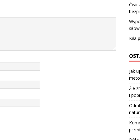
Ćwicz
bezpi
Wypos
siłow
Kiła 
OST
Jak u
meto
Źle z
i pop
Odmła
natur
Komod
przed
Ból s