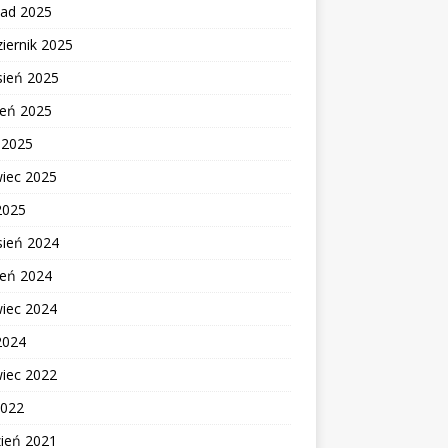
pad 2025
iernik 2025
sień 2025
ień 2025
c 2025
wiec 2025
2025
sień 2024
ień 2024
wiec 2024
2024
wiec 2022
2022
zień 2021