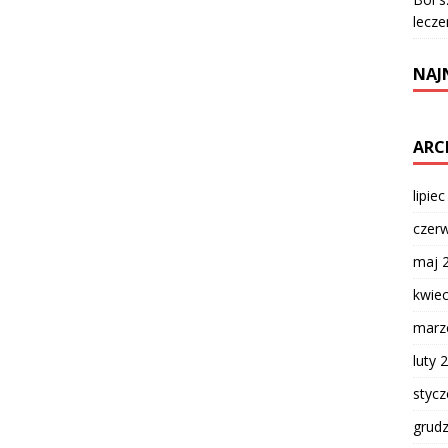
lecze
NAJ
ARC
lipie
czer
maj 
kwie
marz
luty 
styc
grud