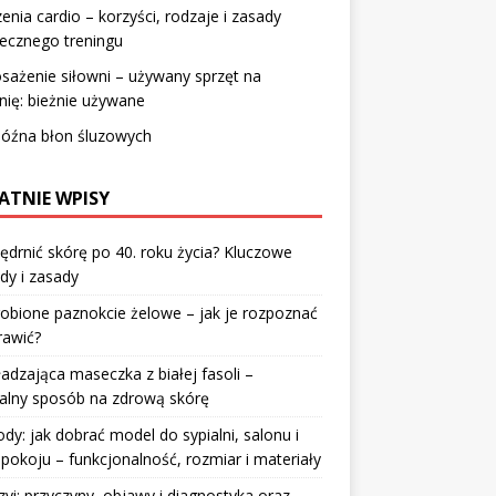
enia cardio – korzyści, rodzaje i zasady
ecznego treningu
ażenie siłowni – używany sprzęt na
nię: bieżnie używane
późna błon śluzowych
ATNIE WPISY
jędrnić skórę po 40. roku życia? Kluczowe
dy i zasady
robione paznokcie żelowe – jak je rozpoznać
rawić?
dzająca maseczka z białej fasoli –
alny sposób na zdrową skórę
y: jak dobrać model do sypialni, salonu i
pokoju – funkcjonalność, rozmiar i materiały
zyi: przyczyny, objawy i diagnostyka oraz