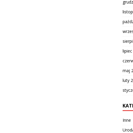
grud
listo
paźdz
wrze
sierp
lipie
czer
maj 
luty 
styc
KAT
Inne
Urod