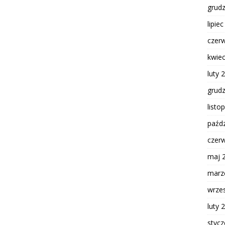
grud
lipie
czer
kwie
luty 
grud
listo
paźdz
czer
maj 
marz
wrze
luty 
styc