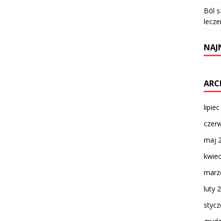
Ból s
lecze
NAJ
ARC
lipie
czer
maj 
kwie
marz
luty 
styc