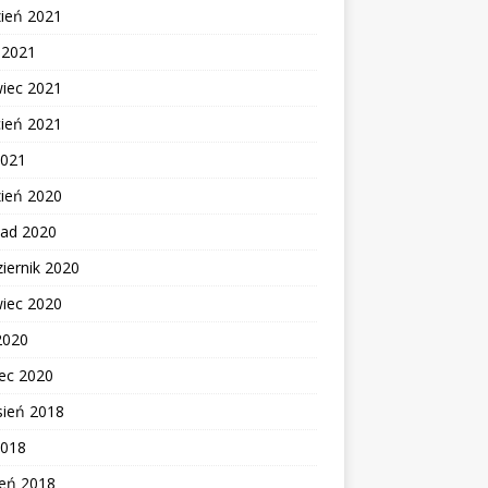
zień 2021
c 2021
wiec 2021
cień 2021
2021
zień 2020
pad 2020
iernik 2020
wiec 2020
2020
ec 2020
sień 2018
2018
zeń 2018