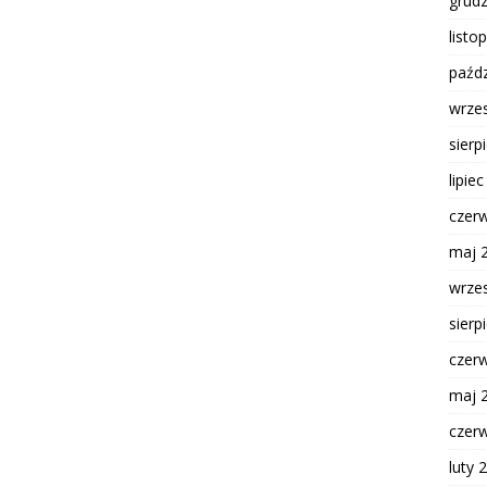
grud
listo
paźdz
wrze
sierp
lipie
czer
maj 
wrze
sierp
czer
maj 
czer
luty 