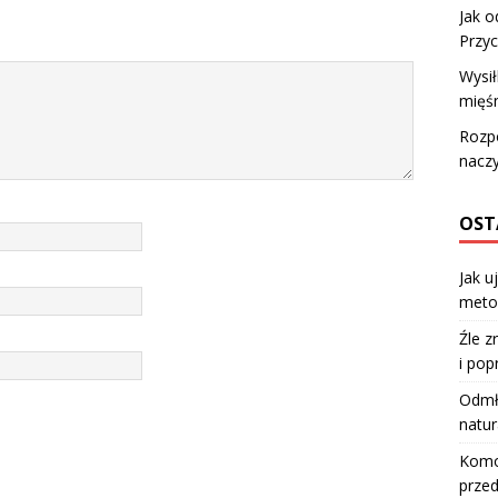
Jak o
Przyc
Wysi
mięśn
Rozp
nacz
OST
Jak u
meto
Źle z
i pop
Odmła
natur
Komod
przed