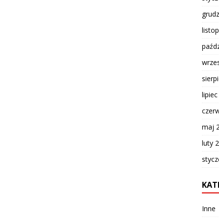
grud
listo
paźdz
wrze
sierp
lipie
czer
maj 
luty 
styc
KAT
Inne