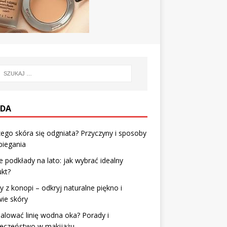
DA
ego skóra się odgniata? Przyczyny i sposoby
biegania
e podkłady na lato: jak wybrać idealny
kt?
 z konopi – odkryj naturalne piękno i
ie skóry
alować linię wodna oka? Porady i
ieczeństwo w makijażu