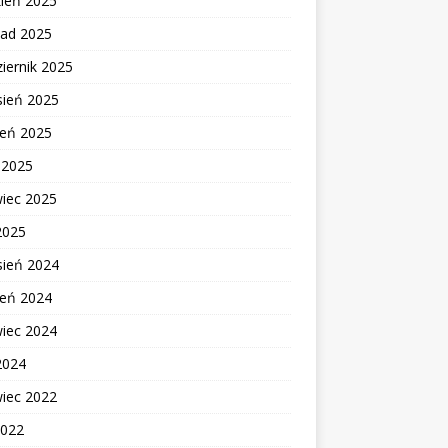
zień 2025
pad 2025
iernik 2025
sień 2025
ień 2025
c 2025
wiec 2025
2025
sień 2024
ień 2024
wiec 2024
2024
wiec 2022
2022