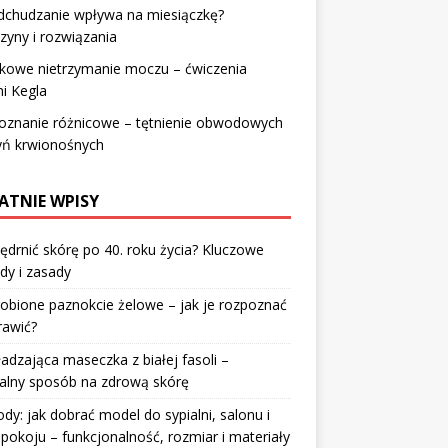
dchudzanie wpływa na miesiączkę?
zyny i rozwiązania
łkowe nietrzymanie moczu – ćwiczenia
i Kegla
oznanie różnicowe – tętnienie obwodowych
yń krwionośnych
ATNIE WPISY
jędrnić skórę po 40. roku życia? Kluczowe
dy i zasady
robione paznokcie żelowe – jak je rozpoznać
rawić?
dzająca maseczka z białej fasoli –
alny sposób na zdrową skórę
y: jak dobrać model do sypialni, salonu i
pokoju – funkcjonalność, rozmiar i materiały