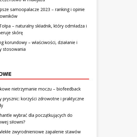
psze samoopalacze 2023 – ranking i opinie
kowników
Tołpa – naturalny składnik, który odmładza i
eruje skórę
ng korundowy – właściwości, działanie i
y stosowania
OWIE
łkowe nietrzymanie moczu – biofeedback
 prysznic: korzyści zdrowotne i praktyczne
dy
 hantle wybrać dla początkujących do
wej siłowni?
wlekłe zwyrodnieniowe zapalenie stawów