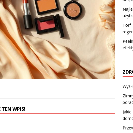
Najle
użyt
Torf 
regen
Peeli
efekt
ZDR
Wysi
Zimny
pora
 TEN WPIS!
Jakie
domo
Prze