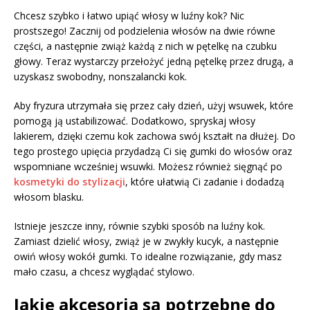
Chcesz szybko i łatwo upiąć włosy w luźny kok? Nic
prostszego! Zacznij od podzielenia włosów na dwie równe
części, a następnie zwiąż każdą z nich w pętelkę na czubku
głowy. Teraz wystarczy przełożyć jedną pętelkę przez drugą, a
uzyskasz swobodny, nonszalancki kok.
Aby fryzura utrzymała się przez cały dzień, użyj wsuwek, które
pomogą ją ustabilizować. Dodatkowo, spryskaj włosy
lakierem, dzięki czemu kok zachowa swój kształt na dłużej. Do
tego prostego upięcia przydadzą Ci się gumki do włosów oraz
wspomniane wcześniej wsuwki. Możesz również sięgnąć po
kosmetyki do stylizacji
, które ułatwią Ci zadanie i dodadzą
włosom blasku.
Istnieje jeszcze inny, równie szybki sposób na luźny kok.
Zamiast dzielić włosy, zwiąż je w zwykły kucyk, a następnie
owiń włosy wokół gumki. To idealne rozwiązanie, gdy masz
mało czasu, a chcesz wyglądać stylowo.
Jakie akcesoria są potrzebne do