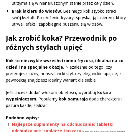
utrzyma się w nienaruszonym stanie przez cały dzień,
Brak lakieru do włosów
. Bez niego kok szybko straci
swój kształt. Po ułożeniu fryzury, spryskaj ją lakierem, który
utrwali efekt i zapobiegnie puszeniu się włosów.
Jak zrobić koka? Przewodnik po
różnych stylach upięć
Kok to niezwykle wszechstronna fryzura, idealna na co
dzień i na specjalne okazje.
Niezależnie od tego, czy
preferujesz luźny, nonszalancki styl, czy eleganckie upięcie, z
pewnością znajdziesz idealny wariant dla siebie.
Jeśli chcesz dodać włosom objętości, wypróbuj
koka z
wypełniaczem
. Popularny
kok samuraja
doda charakteru i
pazura każdej stylizacji.
Podobne wpisy:
Najlepsze suplementy na odchudzanie: tabletki
odchudzające, spalacze tłuszczu
W dobie, gdy walka z nadwagą staje się priorytetem