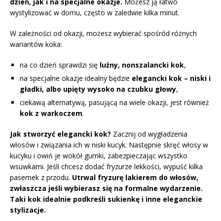
dzień, jak i na specjalne okazje.
Możesz ją łatwo
wystylizować w domu, często w zaledwie kilka minut.
W zależności od okazji, możesz wybierać spośród różnych
wariantów koka:
na co dzień sprawdzi się
luźny, nonszalancki kok
,
na specjalne okazje idealny będzie
elegancki kok – niski i
gładki, albo upięty wysoko na czubku głowy
,
ciekawą alternatywą, pasującą na wiele okazji, jest również
kok z warkoczem
.
Jak stworzyć elegancki kok?
Zacznij od wygładzenia
włosów i związania ich w niski kucyk. Następnie skręć włosy w
kucyku i owiń je wokół gumki, zabezpieczając wszystko
wsuwkami. Jeśli chcesz dodać fryzurze lekkości, wypuść kilka
pasemek z przodu.
Utrwal fryzurę lakierem do włosów,
zwłaszcza jeśli wybierasz się na formalne wydarzenie.
Taki kok idealnie podkreśli sukienkę i inne eleganckie
stylizacje.