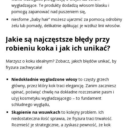
wygładzające. Te produkty dodadzą włosom blasku i
pomogą zapanować nad puszeniem się,
niesforne „baby hair” możesz ujarzmić za pomocą odrobiny
żelu lub pomady, delikatnie aplikując je wzdłuż linii włosów.
Jakie są najczęstsze błędy przy
robieniu koka i jak ich unikać?
Marzysz o koku idealnym? Zobacz, jakich błędów unikać, by
fryzura zachwycała!
Niedokładnie wygładzone włosy
to częsty grzech
główny, przez który kok traci elegancję. Zanim zaczniesz
upinać, poświęć chwilę na dokładne rozczesanie pasm i
użyj kosmetyku wygładzającego – to fundament
schludnego wyglądu,
Skąpienie na wsuwkach
to kolejny problem. Ich
niedostateczna ilość sprawia, że fryzura traci trwałość.
Rozmieść je strategicznie, a zyskasz pewność, że kok