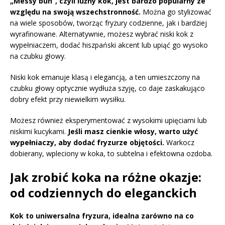
„Messy bun”, czyli luźny kok, jest bardzo popularny ze
względu na swoją wszechstronność.
Można go stylizować
na wiele sposobów, tworząc fryzury codzienne, jak i bardziej
wyrafinowane. Alternatywnie, możesz wybrać niski kok z
wypełniaczem, dodać hiszpański akcent lub upiąć go wysoko
na czubku głowy.
Niski kok emanuje klasą i elegancją, a ten umieszczony na
czubku głowy optycznie wydłuża szyję, co daje zaskakująco
dobry efekt przy niewielkim wysiłku.
Możesz również eksperymentować z wysokimi upięciami lub
niskimi kucykami.
Jeśli masz cienkie włosy, warto użyć
wypełniaczy, aby dodać fryzurze objętości.
Warkocz
dobierany, wpleciony w koka, to subtelna i efektowna ozdoba.
Jak zrobić koka na różne okazje:
od codziennych do eleganckich
Kok to uniwersalna fryzura, idealna zarówno na co