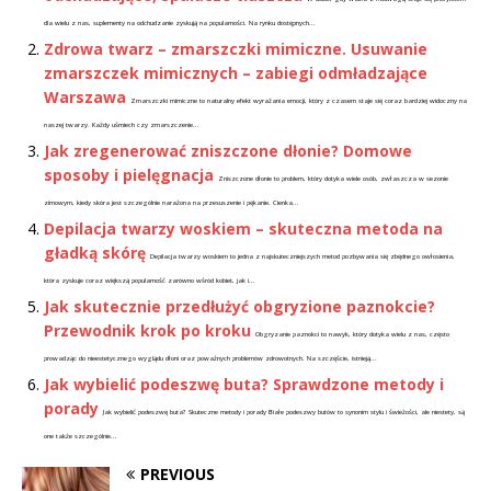
dla wielu z nas, suplementy na odchudzanie zyskują na popularności. Na rynku dostępnych...
Zdrowa twarz – zmarszczki mimiczne. Usuwanie
zmarszczek mimicznych – zabiegi odmładzające
Warszawa
Zmarszczki mimiczne to naturalny efekt wyrażania emocji, który z czasem staje się coraz bardziej widoczny na
naszej twarzy. Każdy uśmiech czy zmarszczenie...
Jak zregenerować zniszczone dłonie? Domowe
sposoby i pielęgnacja
Zniszczone dłonie to problem, który dotyka wiele osób, zwłaszcza w sezonie
zimowym, kiedy skóra jest szczególnie narażona na przesuszenie i pękanie. Cienka...
Depilacja twarzy woskiem – skuteczna metoda na
gładką skórę
Depilacja twarzy woskiem to jedna z najskuteczniejszych metod pozbywania się zbędnego owłosienia,
która zyskuje coraz większą popularność zarówno wśród kobiet, jak i...
Jak skutecznie przedłużyć obgryzione paznokcie?
Przewodnik krok po kroku
Obgryzanie paznokci to nawyk, który dotyka wielu z nas, często
prowadząc do nieestetycznego wyglądu dłoni oraz poważnych problemów zdrowotnych. Na szczęście, istnieją...
Jak wybielić podeszwę buta? Sprawdzone metody i
porady
Jak wybielić podeszwę buta? Skuteczne metody i porady Białe podeszwy butów to synonim stylu i świeżości, ale niestety, są
one także szczególnie...
PREVIOUS