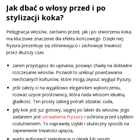
Jak dbać o włosy przed i po
stylizacji koka?
Pielęgnacja włosów, zarówno przed, jak i po stworzeniu koka,
ma kluczowe znaczenie dla efektu końcowego. Dzięki niej
fryzura prezentuje się olśniewająco i zachowuje trwałość
przez dłuższy czas.
zanim przystąpisz do upinania, poświęć chwilę na dokładne
rozczesanie włosów. Pozwoli to uniknąć powstawania
niechcianych kołtunów, które mogą zepsuć wygląd fryzury,
jeśli zależy ci na wyjątkowo eleganckim wykończeniu,
rozważ użycie prostownicy, która nada włosom idealną
gładkość. Ten prosty zabieg potrafi zdziałać cuda,
gdy kok jest już gotowy, sięgnij po lakier do włosów. Jego
zadaniem jest
utrwalenie fryzury
i ochrona przed szybkim
rozluźnieniem. To naprawdę szybki i skuteczny sposób na
zapewnienie trwałości upięcia,
warto wzbogacić pielęgnację o olejek lub serum