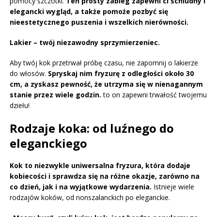
pomocy szczotki.
Ten prosty zabieg zapewni ci schludny i
elegancki wygląd, a także pomoże pozbyć się
nieestetycznego puszenia i wszelkich nierówności.
Lakier – twój niezawodny sprzymierzeniec.
Aby twój kok przetrwał próbę czasu, nie zapomnij o lakierze
do włosów.
Spryskaj nim fryzurę z odległości około 30
cm, a zyskasz pewność, że utrzyma się w nienagannym
stanie przez wiele godzin.
to on zapewni trwałość twojemu
dziełu!
Rodzaje koka: od luźnego do
eleganckiego
Kok to niezwykle uniwersalna fryzura, która dodaje
kobiecości i sprawdza się na różne okazje, zarówno na
co dzień, jak i na wyjątkowe wydarzenia.
Istnieje wiele
rodzajów koków, od nonszalanckich po eleganckie.