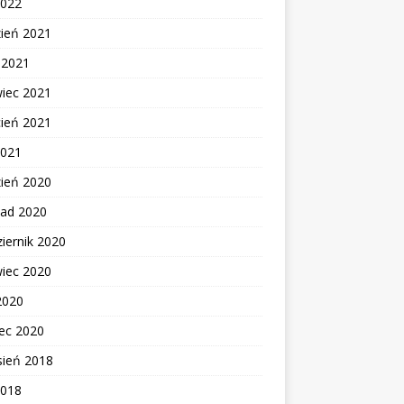
2022
zień 2021
c 2021
wiec 2021
cień 2021
2021
zień 2020
pad 2020
iernik 2020
wiec 2020
2020
ec 2020
sień 2018
2018