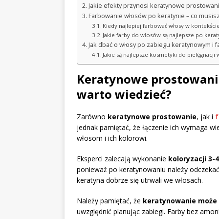
Jakie efekty przynosi keratynowe prostowan
Farbowanie włosów po keratynie – co musisz
Kiedy najlepiej farbować włosy w kontekśc
Jakie farby do włosów są najlepsze po ker
Jak dbać o włosy po zabiegu keratynowym i 
Jakie są najlepsze kosmetyki do pielęgnacj
Keratynowe prostowanie
warto wiedzieć?
Zarówno
keratynowe prostowanie
, jak i
f
jednak pamiętać, że łączenie ich wymaga w
włosom i ich kolorowi.
Eksperci zalecają wykonanie
koloryzacji 3
ponieważ po keratynowaniu należy odczeka
keratyna dobrze się utrwali we włosach.
Należy pamiętać, że
keratynowanie może d
uwzględnić planując zabiegi. Farby bez amon