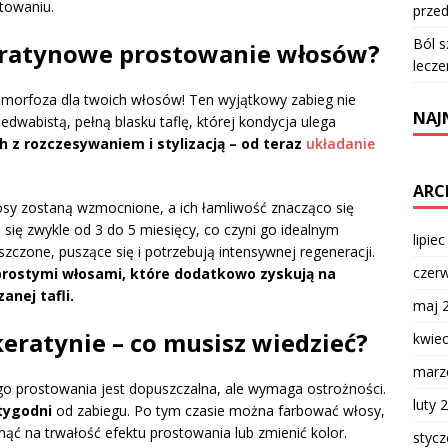
towaniu.
przed
Ból s
keratynowe prostowanie włosów?
lecze
morfoza dla twoich włosów! Ten wyjątkowy zabieg nie
NAJ
edwabistą, pełną blasku taflę, której kondycja ulega
 z rozczesywaniem i stylizacją – od teraz
układanie
ARC
sy zostaną wzmocnione, a ich łamliwość znacząco się
ą się zwykle od 3 do 5 miesięcy, co czyni go idealnym
lipie
zczone, puszące się i potrzebują intensywnej regeneracji.
czer
 prostymi włosami, które dodatkowo zyskują na
anej tafli.
maj 
eratynie – co musisz wiedzieć?
kwie
marz
o prostowania jest dopuszczalna, ale wymaga ostrożności.
luty 
tygodni
od zabiegu. Po tym czasie można farbować włosy,
ąć na trwałość efektu prostowania lub zmienić kolor.
styc