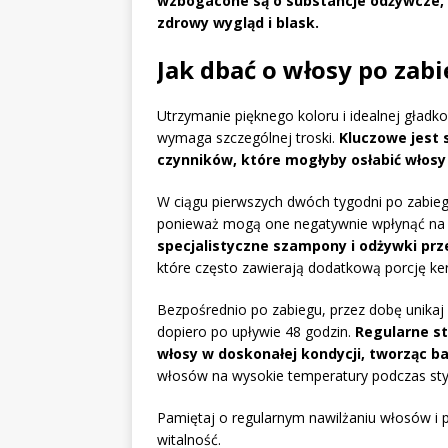
wzbogacone są o substancje odżywcze, 
zdrowy wygląd i blask.
Jak dbać o włosy po za
Utrzymanie pięknego koloru i idealnej gład
wymaga szczególnej troski.
Kluczowe jest
czynników, które mogłyby osłabić włosy
W ciągu pierwszych dwóch tygodni po zabie
ponieważ mogą one negatywnie wpłynąć na t
specjalistyczne szampony i odżywki p
które często zawierają dodatkową porcję ker
Bezpośrednio po zabiegu, przez dobę unika
dopiero po upływie 48 godzin.
Regularne s
włosy w doskonałej kondycji, tworząc ba
włosów na wysokie temperatury podczas styli
Pamiętaj o regularnym nawilżaniu włosów i 
witalność.