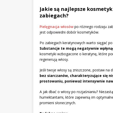
Jakie są najlepsze kosmetyk
zabiegach?
Pielęgnacja włosów
po różnego rodzaju zab
jest odpowiedni dobór kosmetyków.
Po zabiegach keratynowych warto sięgać po p
Substancje te mogą negatywnie wpłynąć
kosmetyki wzbogacone o keratynę, które pom
regenerują włosy.
Jeśli twoje włosy są zniszczone, postaw na d
bez siarczanów, charakteryzujące się n
prostowaniu, ponieważ intensywnie nawi
A jak dbać o włosy po rozjaśnianiu? Niezast
humektantami, które zapewnią im optymalne 
promieni słonecznych.