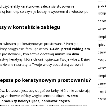
grud
dłużyć efekty keratynowe, zaleca się stosowanie
ejszą formułę, co czyni je lepszym wyborem dla włosów po
listo
paźdz
osy w kontekście zabiegu
wrze
sierp
ącymi włosami po keratynowym prostowaniu? Pamiętaj o
lipie
taty osiągniesz, farbując włosy
3-4 dni przed zabiegiem
.
czer
 po prostowaniu, koniecznie odczekaj
minimum dwa
rstwy keratyny, która chroni i upiększa Twoje włosy. Dzięki
maj 
ekiwane rezultaty, a Twoje włosy pozostaną zdrowe i
wrze
sierp
lepsze po keratynowym prostowaniu?
czer
, kluczowe jest, aby sięgać po farby, które nie zawierają
maj 
ogą zachować efekty wygładzenia na dłużej.
Warto
czer
 produkty koloryzujące, ponieważ często