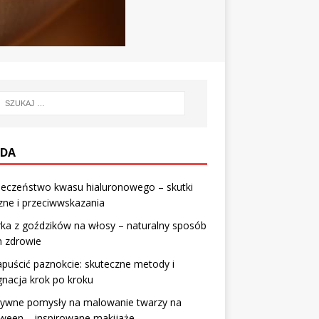
DA
ieczeństwo kwasu hialuronowego – skutki
ne i przeciwwskazania
ka z goździków na włosy – naturalny sposób
h zdrowie
apuścić paznokcie: skuteczne metody i
gnacja krok po kroku
tywne pomysły na malowanie twarzy na
ween – inspirowane makijaże