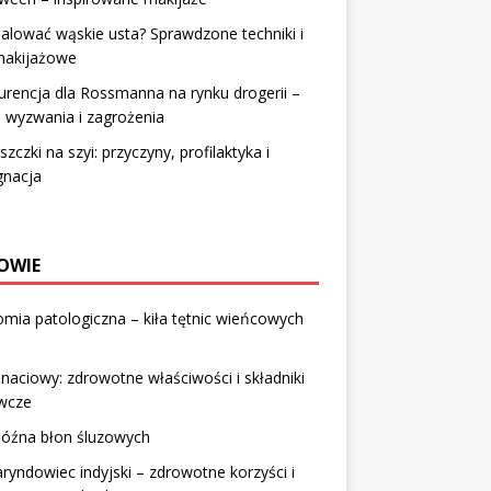
alować wąskie usta? Sprawdzone techniki i
 makijażowe
rencja dla Rossmanna na rynku drogerii –
 wyzwania i zagrożenia
zczki na szyi: przyczyny, profilaktyka i
gnacja
OWIE
mia patologiczna – kiła tętnic wieńcowych
 naciowy: zdrowotne właściwości i składniki
wcze
późna błon śluzowych
yndowiec indyjski – zdrowotne korzyści i