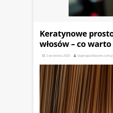
Keratynowe prost
włosów – co warto
2 września 2025
stajniapodlasem.com.p