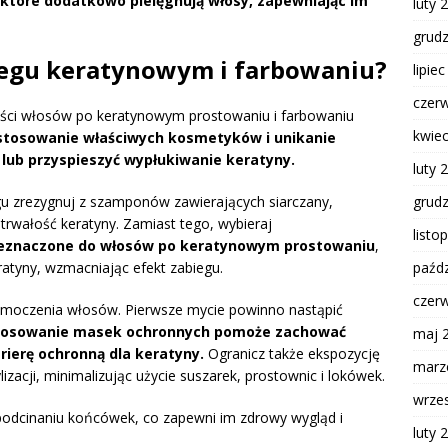
które dodatkowo pielęgnują włosy, zapewniając im
luty 
grud
biegu keratynowym i farbowaniu?
lipie
czer
kości włosów po keratynowym prostowaniu i farbowaniu
kwie
 stosowanie właściwych kosmetyków i unikanie
 lub przyspieszyć wypłukiwanie keratyny.
luty 
grud
gu zrezygnuj z szamponów zawierających siarczany,
rwałość keratyny. Zamiast tego, wybieraj
listo
rzeznaczone do włosów po keratynowym prostowaniu
,
paźdz
atyny, wzmacniając efekt zabiegu.
czer
j moczenia włosów. Pierwsze mycie powinno nastąpić
tosowanie masek ochronnych pomoże zachować
maj 
rierę ochronną dla keratyny.
Ogranicz także ekspozycję
marz
zacji, minimalizując użycie suszarek, prostownic i lokówek.
wrze
podcinaniu końcówek, co zapewni im zdrowy wygląd i
luty 