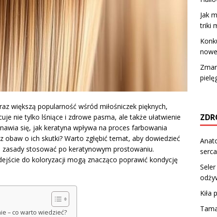
Jak m
triki
Konku
nowe
Zmars
pielę
az większą popularność wśród miłośniczek pięknych,
ZDR
uje nie tylko lśniące i zdrowe pasma, ale także ułatwienie
tanawia się, jak keratyna wpływa na proces farbowania
 obaw o ich skutki? Warto zgłębić temat, aby dowiedzieć
Anato
akie zasady stosować po keratynowym prostowaniu.
serca
ejście do koloryzacji mogą znacząco poprawić kondycję
Seler
odży
Kiła 
Tamar
e – co warto wiedzieć?