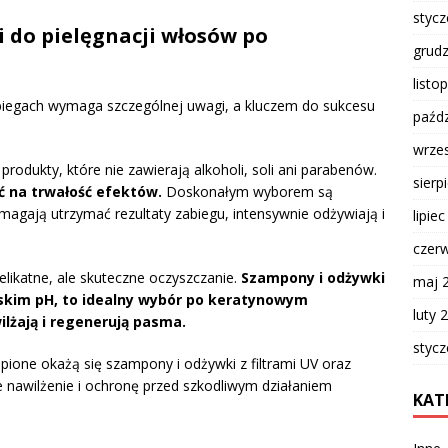
styc
i do pielęgnacji włosów po
grud
listo
iegach wymaga szczególnej uwagi, a kluczem do sukcesu
paźdz
wrze
rodukty, które nie zawierają alkoholi, soli ani parabenów.
sierp
 na trwałość efektów.
Doskonałym wyborem są
agają utrzymać rezultaty zabiegu, intensywnie odżywiają i
lipie
czer
elikatne, ale skuteczne oczyszczanie.
Szampony i odżywki
maj 
iskim pH, to idealny wybór po keratynowym
luty 
lżają i regenerują pasma.
styc
ąpione okażą się szampony i odżywki z filtrami UV oraz
nawilżenie i ochronę przed szkodliwym działaniem
KAT