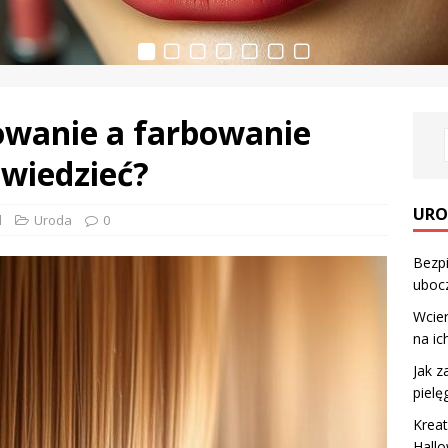
owanie a farbowanie
 wiedzieć?
URO
l
Uroda
0
Bezp
ubocz
Wcier
na ic
Jak z
pielę
Krea
Hallo