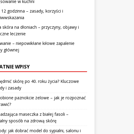
osowanie w kuchni
 12 godzinna – zasady, korzyści i
ciwwskazania
 skóra na dłoniach – przyczyny, objawy i
czne leczenie
anie – niepowikłane kiłowe zapalenie
cy głównej
ATNIE WPISY
jędrnić skórę po 40. roku życia? Kluczowe
dy i zasady
robione paznokcie żelowe – jak je rozpoznać
rawić?
dzająca maseczka z białej fasoli –
alny sposób na zdrową skórę
y: jak dobrać model do sypialni, salonu i