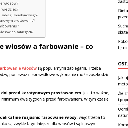
zast
ie włosów?
 wiedzieć?
Dieta
ie zabiegu keratynowego?
prze
atynowym prostowaniu?
Sucha
farbowaniu?
skute
i włosów po zabiegach?
Rokow
 włosów a farbowanie – co
tętni
OST
arbowanie włosów
są popularnymi zabiegami. Trzeba
iedzy, ponieważ nieprawidłowe wykonanie może zaszkodzić
Jak u
meto
-4 dni przed keratynowym prostowaniem
. Jest to ważne,
Źle z
ć minimum dwa tygodnie przed farbowaniem. W tym czasie
i pop
Odmła
natur
elikatnie rozjaśnić farbowane włosy
, więc trzeba to
iaku są zwykle łagodniejsze dla włosów i są lepszym
Komod