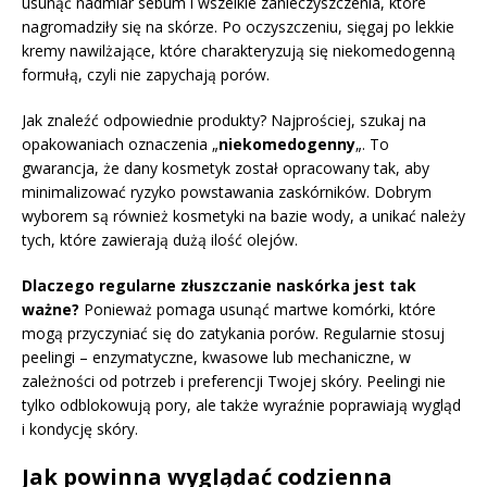
usunąć nadmiar sebum i wszelkie zanieczyszczenia, które
nagromadziły się na skórze. Po oczyszczeniu, sięgaj po lekkie
kremy nawilżające, które charakteryzują się niekomedogenną
formułą, czyli nie zapychają porów.
Jak znaleźć odpowiednie produkty? Najprościej, szukaj na
opakowaniach oznaczenia „
niekomedogenny
„. To
gwarancja, że dany kosmetyk został opracowany tak, aby
minimalizować ryzyko powstawania zaskórników. Dobrym
wyborem są również kosmetyki na bazie wody, a unikać należy
tych, które zawierają dużą ilość olejów.
Dlaczego regularne złuszczanie naskórka jest tak
ważne?
Ponieważ pomaga usunąć martwe komórki, które
mogą przyczyniać się do zatykania porów. Regularnie stosuj
peelingi – enzymatyczne, kwasowe lub mechaniczne, w
zależności od potrzeb i preferencji Twojej skóry. Peelingi nie
tylko odblokowują pory, ale także wyraźnie poprawiają wygląd
i kondycję skóry.
Jak powinna wyglądać codzienna