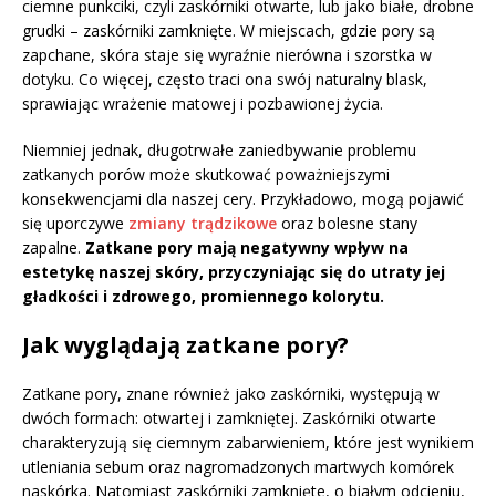
ciemne punkciki, czyli zaskórniki otwarte, lub jako białe, drobne
grudki – zaskórniki zamknięte. W miejscach, gdzie pory są
zapchane, skóra staje się wyraźnie nierówna i szorstka w
dotyku. Co więcej, często traci ona swój naturalny blask,
sprawiając wrażenie matowej i pozbawionej życia.
Niemniej jednak, długotrwałe zaniedbywanie problemu
zatkanych porów może skutkować poważniejszymi
konsekwencjami dla naszej cery. Przykładowo, mogą pojawić
się uporczywe
zmiany trądzikowe
oraz bolesne stany
zapalne.
Zatkane pory mają negatywny wpływ na
estetykę naszej skóry, przyczyniając się do utraty jej
gładkości i zdrowego, promiennego kolorytu.
Jak wyglądają zatkane pory?
Zatkane pory, znane również jako zaskórniki, występują w
dwóch formach: otwartej i zamkniętej. Zaskórniki otwarte
charakteryzują się ciemnym zabarwieniem, które jest wynikiem
utleniania sebum oraz nagromadzonych martwych komórek
naskórka. Natomiast zaskórniki zamknięte, o białym odcieniu,