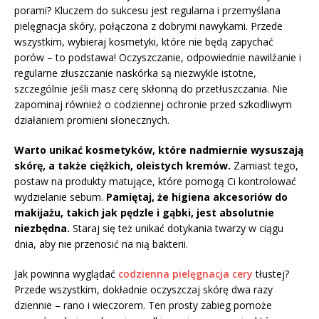
porami? Kluczem do sukcesu jest regularna i przemyślana
pielęgnacja skóry, połączona z dobrymi nawykami. Przede
wszystkim, wybieraj kosmetyki, które nie będą zapychać
porów – to podstawa! Oczyszczanie, odpowiednie nawilżanie i
regularne złuszczanie naskórka są niezwykle istotne,
szczególnie jeśli masz cerę skłonną do przetłuszczania. Nie
zapominaj również o codziennej ochronie przed szkodliwym
działaniem promieni słonecznych.
Warto unikać kosmetyków, które nadmiernie wysuszają
skórę, a także ciężkich, oleistych kremów.
Zamiast tego,
postaw na produkty matujące, które pomogą Ci kontrolować
wydzielanie sebum.
Pamiętaj, że higiena akcesoriów do
makijażu, takich jak pędzle i gąbki, jest absolutnie
niezbędna.
Staraj się też unikać dotykania twarzy w ciągu
dnia, aby nie przenosić na nią bakterii.
Jak powinna wyglądać
codzienna pielęgnacja cery
tłustej?
Przede wszystkim, dokładnie oczyszczaj skórę dwa razy
dziennie – rano i wieczorem. Ten prosty zabieg pomoże