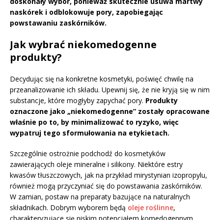
doskonały wybór, ponieważ skutecznie usuwa martwy
naskórek i odblokowuje pory, zapobiegając
powstawaniu zaskórników.
Jak wybrać niekomedogenne
produkty?
Decydując się na konkretne kosmetyki, poświęć chwilę na
przeanalizowanie ich składu. Upewnij się, że nie kryją się w nim
substancje, które mogłyby zapychać pory.
Produkty
oznaczone jako „niekomedogenne” zostały opracowane
właśnie po to, by minimalizować to ryzyko, więc
wypatruj tego sformułowania na etykietach.
Szczególnie ostrożnie podchodź do kosmetyków
zawierających oleje mineralne i silikony. Niektóre estry
kwasów tłuszczowych, jak na przykład mirystynian izopropylu,
również mogą przyczyniać się do powstawania zaskórników.
W zamian, postaw na preparaty bazujące na naturalnych
składnikach. Dobrym wyborem będą
oleje roślinne
,
charakteryzujące się niskim potencjałem komedogennym,