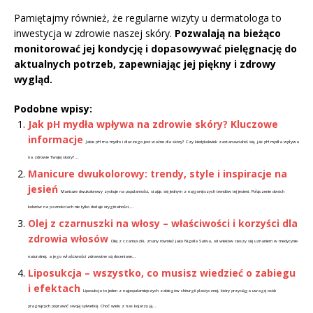
Pamiętajmy również, że regularne wizyty u dermatologa to
inwestycja w zdrowie naszej skóry.
Pozwalają na bieżąco
monitorować jej kondycję i dopasowywać pielęgnację do
aktualnych potrzeb, zapewniając jej piękny i zdrowy
wygląd.
Podobne wpisy:
Jak pH mydła wpływa na zdrowie skóry? Kluczowe
informacje
Jakie pH ma mydło i dlaczego jest ważne dla skóry? Czy kiedykolwiek zastanawiałeś się, jak pH mydła wpływa
na zdrowie Twojej skóry?...
Manicure dwukolorowy: trendy, style i inspiracje na
jesień
Manicure dwukolorowy zyskuje na popularności, stając się jednym z najgorętszych trendów tej jesieni. Połączenie dwóch
kolorów na paznokciach nie tylko dodaje oryginalności,...
Olej z czarnuszki na włosy – właściwości i korzyści dla
zdrowia włosów
Olej z czarnuszki, znany również jako Nigella Sativa, od wieków cieszy się uznaniem w medycynie
naturalnej, a jego właściwości zdrowotne są doceniane...
Liposukcja – wszystko, co musisz wiedzieć o zabiegu
i efektach
Liposukcja to jeden z najpopularniejszych zabiegów chirurgii plastycznej, który przyciąga uwagę osób
pragnących poprawić swoją sylwetkę. Choć wielu z nas kojarzy ją...