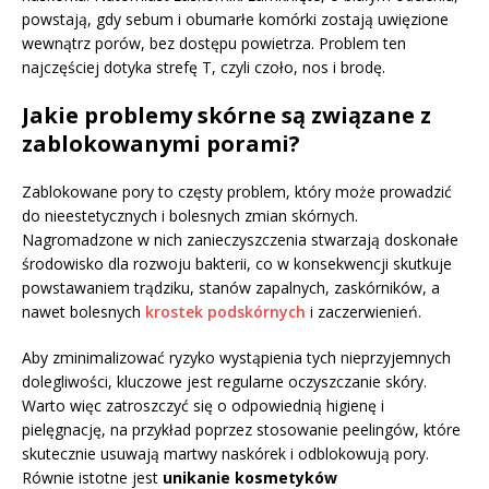
powstają, gdy sebum i obumarłe komórki zostają uwięzione
wewnątrz porów, bez dostępu powietrza. Problem ten
najczęściej dotyka strefę T, czyli czoło, nos i brodę.
Jakie problemy skórne są związane z
zablokowanymi porami?
Zablokowane pory to częsty problem, który może prowadzić
do nieestetycznych i bolesnych zmian skórnych.
Nagromadzone w nich zanieczyszczenia stwarzają doskonałe
środowisko dla rozwoju bakterii, co w konsekwencji skutkuje
powstawaniem trądziku, stanów zapalnych, zaskórników, a
nawet bolesnych
krostek podskórnych
i zaczerwienień.
Aby zminimalizować ryzyko wystąpienia tych nieprzyjemnych
dolegliwości, kluczowe jest regularne oczyszczanie skóry.
Warto więc zatroszczyć się o odpowiednią higienę i
pielęgnację, na przykład poprzez stosowanie peelingów, które
skutecznie usuwają martwy naskórek i odblokowują pory.
Równie istotne jest
unikanie kosmetyków