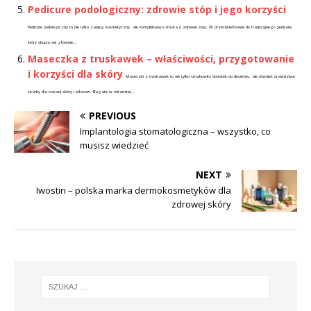
Pedicure podologiczny: zdrowie stóp i jego korzyści
Pedicure podologiczny to nie tylko zabieg kosmetyczny, ale kompleksowa troska o zdrowie stóp. W przeciwieństwie do tradycyjnego pedicure,
który skupia się głównie...
Maseczka z truskawek – właściwości, przygotowanie
i korzyści dla skóry
Maseczki z truskawek to nie tylko smakowity dodatek do deserów, ale również prawdziwe
skarby dla naszej skóry i włosów. Bogate w witaminę...
PREVIOUS
Implantologia stomatologiczna – wszystko, co
musisz wiedzieć
NEXT
Iwostin – polska marka dermokosmetyków dla
zdrowej skóry