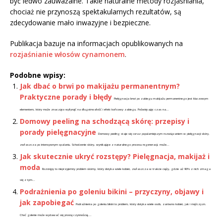
być ledwo zauważalne. Takie naturalne metody rozjaśniania,
chociaż nie przynoszą spektakularnych rezultatów, są
zdecydowanie mało inwazyjne i bezpieczne.
Publikacja bazuje na informacjach opublikowanych na
rozjaśnianie włosów cynamonem
.
Podobne wpisy:
Jak dbać o brwi po makijażu permanentnym?
Praktyczne porady i błędy
Pielęgnacja brwi po zabiegu makijażu permanentnego jest kluczowym
elementem, który może znacząco wpłynąć na długotrwałość i efekt końcowy zabiegu. Poświęcając czas na...
Domowy peeling na schodzącą skórę: przepisy i
porady pielęgnacyjne
Domowy peeling staje się coraz popularniejszym rozwiązaniem w pielęgnacji skóry,
zwłaszcza po intensywnym opalaniu. Schodzenie skóry, wynikające z naturalnego procesu regeneracji, może...
Jak skutecznie ukryć rozstępy? Pielęgnacja, makijaż i
moda
Rozstępy to nieprzyjemny problem skórny, który dotyka wiele kobiet, zwłaszcza w trakcie ciąży, gdzie aż 90% z nich zmaga
się z tym...
Podrażnienia po goleniu bikini – przyczyny, objawy i
jak zapobiegać
Podrażnienia po goleniu bikini to problem, który dotyka wiele osób, zarówno kobiet, jak i mężczyzn.
Choć golenie może wydawać się prostą czynnością,...