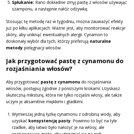
Spłukanie:
Rano dokładnie zmyj pastę z włosów używając
szamponu, a następnie nałóż odżywkę.
Stosując tę metodę raz w tygodniu, można zauważyć efekty
już po kilku aplikacjach. Ważne jest, aby monitorować reakcje
skóry, aby uniknąć ewentualnych alergii. Cynamon to
doskonały wybór dla tych, którzy preferują
naturalne
metody
pielęgnacji włosów.
Jak przygotować pastę z cynamonu do
rozjaśniania włosów?
Aby przygotować
pastę z cynamonu
do rozjaśniania
włosów, postępuj zgodnie z poniższymi krokami. Uzyskasz
skuteczną miksturę, która nie tylko rozjaśni włosy, ale także
uczyni je aksamitnie miękkimi i gładkimi.
Wymieszaj jedną łyżkę cynamonu z odrobiną wody, aby
uzyskać
konsystencję pasty
. Powinno to być na tyle
rzadkie, aby łatwo było nałożyć je na włosy, ale
wystarczająco gęste, aby utrzymać się na nich.