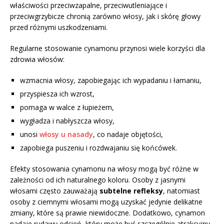
właściwości przeciwzapalne, przeciwutleniające i
przeciwgrzybicze chronią zarówno włosy, jak i skórę głowy
przed różnymi uszkodzeniami.
Regularne stosowanie cynamonu przynosi wiele korzyści dla
zdrowia włosów:
wzmacnia włosy, zapobiegając ich wypadaniu i łamaniu,
przyspiesza ich wzrost,
pomaga w walce z łupieżem,
wygładza i nabłyszcza włosy,
unosi
włosy u nasady
, co nadaje objętości,
zapobiega puszeniu i rozdwajaniu się końcówek.
Efekty stosowania cynamonu na włosy mogą być różne w
zależności od ich naturalnego koloru. Osoby z jasnymi
włosami często zauważają
subtelne refleksy
, natomiast
osoby z ciemnymi włosami mogą uzyskać jedynie delikatne
zmiany, które są prawie niewidoczne. Dodatkowo, cynamon
nadaje rudawy odcień, który może być szczególnie atrakcyjny