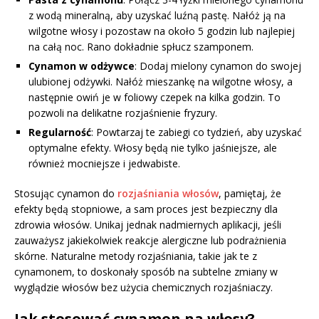
z wodą mineralną, aby uzyskać luźną pastę. Nałóż ją na
wilgotne włosy i pozostaw na około 5 godzin lub najlepiej
na całą noc. Rano dokładnie spłucz szamponem.
Cynamon w odżywce
: Dodaj mielony cynamon do swojej
ulubionej odżywki. Nałóż mieszankę na wilgotne włosy, a
następnie owiń je w foliowy czepek na kilka godzin. To
pozwoli na delikatne rozjaśnienie fryzury.
Regularność
: Powtarzaj te zabiegi co tydzień, aby uzyskać
optymalne efekty. Włosy będą nie tylko jaśniejsze, ale
również mocniejsze i jedwabiste.
Stosując cynamon do
rozjaśniania włosów
, pamiętaj, że
efekty będą stopniowe, a sam proces jest bezpieczny dla
zdrowia włosów. Unikaj jednak nadmiernych aplikacji, jeśli
zauważysz jakiekolwiek reakcje alergiczne lub podrażnienia
skórne. Naturalne metody rozjaśniania, takie jak te z
cynamonem, to doskonały sposób na subtelne zmiany w
wyglądzie włosów bez użycia chemicznych rozjaśniaczy.
Jak stosować cynamon na włosy?