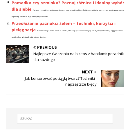
Pomadka czy szminka? Poznaj różnice i idealny wybór
dla siebie
Pomadki i szminki to nieodłączne elementy kosmetyczki każdej miłośniczki makijażu, ale czy naprawdę wiesz, czym
się różnią? Szminka, z jej intensywnym kolorem...
Przedłużanie paznokci żelem – techniki, korzyści i
pielęgnacja
Przedłużanie paznokci żelem to sztuka, która łączy w sobie estetykę, kreatywność i technikę, a jej popularność
wciąż rośnie. Wyobraź sobie piękne, długie...
PREVIOUS
Najlepsze ćwiczenia na biceps z hantlami: poradnik
dla każdego
NEXT
Jak konturować pociągłą twarz? Techniki i
najczęstsze błędy