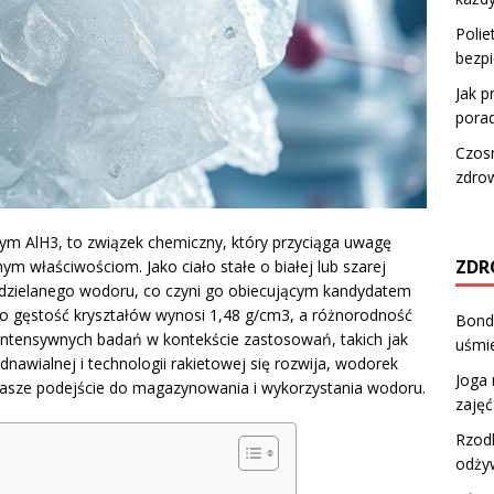
Polie
bezpi
Jak p
porad
Czosn
zdro
m AlH3, to związek chemiczny, który przyciąga uwagę
ZDR
m właściwościom. Jako ciało stałe o białej lub szarej
dzielanego wodoru, co czyni go obiecującym kandydatem
o gęstość kryształów wynosi 1,48 g/cm3, a różnorodność
Bond
 intensywnych badań w kontekście zastosowań, takich jak
uśmie
dnawialnej i technologii rakietowej się rozwija, wodorek
Joga 
c nasze podejście do magazynowania i wykorzystania wodoru.
zajęć
Rzodk
odży