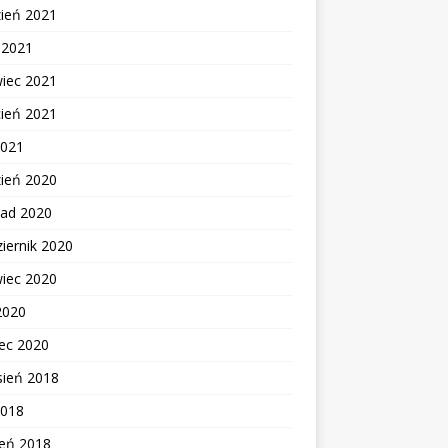
zień 2021
c 2021
wiec 2021
cień 2021
2021
zień 2020
pad 2020
iernik 2020
wiec 2020
2020
ec 2020
sień 2018
2018
zeń 2018