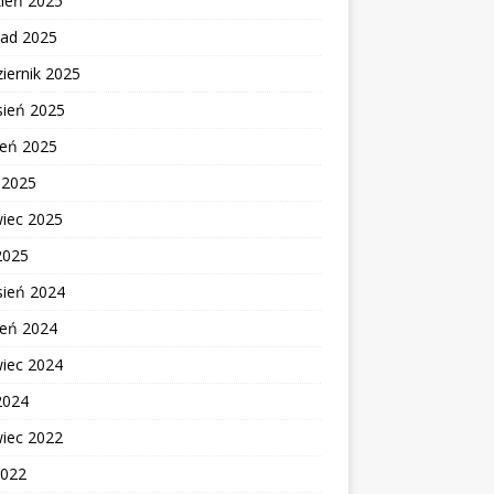
zień 2025
pad 2025
iernik 2025
sień 2025
ień 2025
c 2025
wiec 2025
2025
sień 2024
ień 2024
wiec 2024
2024
wiec 2022
2022