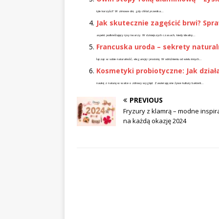
tyle korzyści? W zimowe dni, gdy chłód przenika...
Jak skutecznie zagęścić brwi? Sp
aspekt podkreślający rysy twarzy. W dzisiejszych czasach, kiedy idealny...
Francuska uroda – sekrety natura
łącząc w sobie naturalność, elegancję i prostotę. W odróżnieniu od wielu innych...
Kosmetyki probiotyczne: Jak działaj
naukę z naturą w walce o zdrowy wygląd. Zawierają one żywe kultury bakterii...
PREVIOUS
Fryzury z klamrą – modne inspir
na każdą okazję 2024