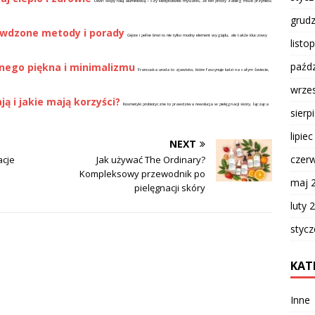
Owiń stopy folią aluminiową – czy kiedykolwiek myślałeś, że ten prosty zabieg może przynieść
grud
rawdzone metody i porady
Gęste i pełne brwi to nie tylko modny element wyglądu, ale także kluczowy
listo
paźdz
lnego piękna i minimalizmu
Francuska uroda to zjawisko, które fascynuje ludzi na całym świecie,
wrze
ą i jakie mają korzyści?
Kosmetyki probiotyczne to prawdziwa rewolucja w pielęgnacji skóry, łącząca
sierp
lipie
NEXT
czer
acje
Jak używać The Ordinary?
Kompleksowy przewodnik po
maj 
pielęgnacji skóry
luty 
styc
KAT
Inne