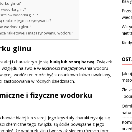
Kiła
dorku glinu?
i wodorku glinu?
Prze
ryształów wodorku glinu?
wiedz
są reakcje jego otrzymywania?
Wstyd
zne wodorku glinu?
niet
nice rakietowej i magazynowaniu wodoru?
Kiedy
ku glinu
OST
tałej i charakteryzuje się
białą lub szarą barwą
. Związek
e względu na swoje właściwości magazynowania wodoru –
Jak u
 więcej, wodór ten może być stosunkowo łatwo uwalniany,
meto
ci zastosowania w różnych dziedzinach.
Źle z
emiczne i fizyczne wodorku
i pop
Odmła
natur
barwie białej lub szarej. Jego kryształy charakteryzują się
Komod
ści chemiczne tego związku są ściśle powiązane z jego
przed
omnieć, że wodorek glinu tworzy aż siedem różnych form,