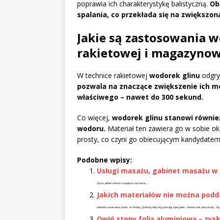
poprawia ich charakterystykę balistyczną.
Ob
spalania, co przekłada się na zwiększ
Jakie są zastosowania w
rakietowej i magazyno
W technice rakietowej
wodorek glinu
odgryw
pozwala na znaczące zwiększenie ich mo
właściwego – nawet do 300 sekund.
Co więcej,
wodorek glinu stanowi równie
wodoru.
Materiał ten zawiera go w sobie o
prosty, co czyni go obiecującym kandydatem
Podobne wpisy:
Usługi masażu, gabinet masażu w
życia pełen stresu i napięcia sprawia,...
Jakich materiałów nie można pod
metoda usuwania plam, w której główną rolę odgrywają specjalne, chemiczne preparaty. Są.
Owiń stopy folią aluminiową – zysk