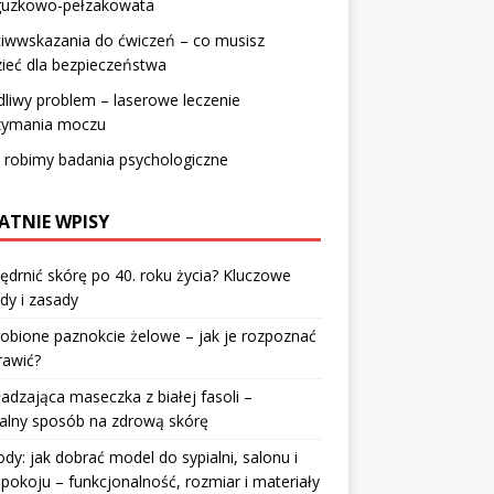
 guzkowo-pełzakowata
ciwwskazania do ćwiczeń – co musisz
ieć dla bezpieczeństwa
liwy problem – laserowe leczenie
rzymania moczu
 robimy badania psychologiczne
ATNIE WPISY
jędrnić skórę po 40. roku życia? Kluczowe
dy i zasady
robione paznokcie żelowe – jak je rozpoznać
rawić?
dzająca maseczka z białej fasoli –
alny sposób na zdrową skórę
y: jak dobrać model do sypialni, salonu i
pokoju – funkcjonalność, rozmiar i materiały