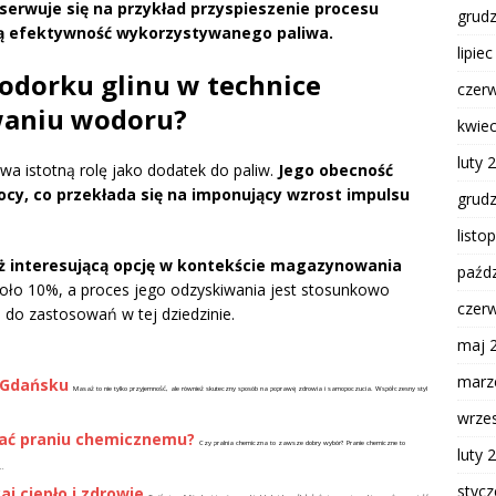
serwuje się na przykład przyspieszenie procesu
grud
oną efektywność wykorzystywanego paliwa.
lipie
odorku glinu w technice
czer
waniu wodoru?
kwie
luty 
a istotną rolę jako dodatek do paliw.
Jego obecność
cy, co przekłada się na imponujący wzrost impulsu
grud
listo
ż interesującą opcję w kontekście magazynowania
paźdz
koło 10%, a proces jego odzyskiwania jest stosunkowo
czer
 do zastosowań w tej dziedzinie.
maj 
marz
 Gdańsku
Masaż to nie tylko przyjemność, ale również skuteczny sposób na poprawę zdrowia i samopoczucia. Współczesny styl
wrze
dać praniu chemicznemu?
Czy pralnia chemiczna to zawsze dobry wybór? Pranie chemiczne to
luty 
..
styc
aj ciepło i zdrowie