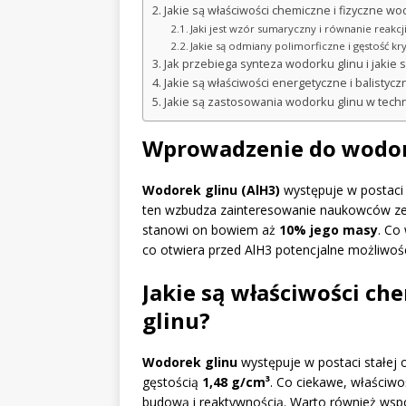
Jakie są właściwości chemiczne i fizyczne wo
Jaki jest wzór sumaryczny i równanie reakcj
Jakie są odmiany polimorficzne i gęstość k
Jak przebiega synteza wodorku glinu i jakie 
Jakie są właściwości energetyczne i balistyc
Jakie są zastosowania wodorku glinu w tech
Wprowadzenie do wodor
Wodorek glinu (AlH3)
występuje w postaci s
ten wzbudza zainteresowanie naukowców z
stanowi on bowiem aż
10% jego masy
. Co
co otwiera przed AlH3 potencjalne możliwoś
Jakie są właściwości ch
glinu?
Wodorek glinu
występuje w postaci stałej o 
gęstością
1,48 g/cm³
. Co ciekawe, właściwo
budową i reaktywnością. Warto również wsp