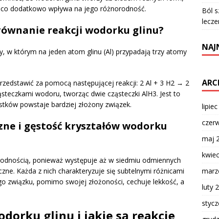
, co dodatkowo wpływa na jego różnorodność.
Ból s
lecze
 równanie reakcji wodorku glinu?
NAJ
, w którym na jeden atom glinu (Al) przypadają trzy atomy
ARC
edstawić za pomocą następującej reakcji: 2 Al + 3 H2 → 2
ąsteczkami wodoru, tworząc dwie cząsteczki AlH3. Jest to
astków powstaje bardziej złożony związek.
lipie
czer
zne i gęstość kryształów wodorku
maj 
kwie
orodnością, ponieważ występuje aż w siedmiu odmiennych
marz
czne. Każda z nich charakteryzuje się subtelnymi różnicami
go związku, pomimo swojej złożoności, cechuje lekkość, a
luty 
styc
dorku glinu i jakie są reakcje