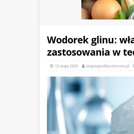
Wodorek glinu: wła
zastosowania w te
12 maja 2025
stajniapodlasem.com.pl