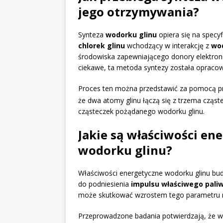
jego otrzymywania?
Synteza
wodorku glinu
opiera się na specyf
chlorek glinu
wchodzący w interakcję z
wo
środowiska zapewniającego donory elektron
ciekawe, ta metoda syntezy została opraco
Proces ten można przedstawić za pomocą p
że dwa atomy glinu łączą się z trzema cząs
cząsteczek pożądanego wodorku glinu.
Jakie są właściwości ene
wodorku glinu?
Właściwości energetyczne wodorku glinu bud
do podniesienia
impulsu właściwego pali
może skutkować wzrostem tego parametru
Przeprowadzone badania potwierdzają, że wł