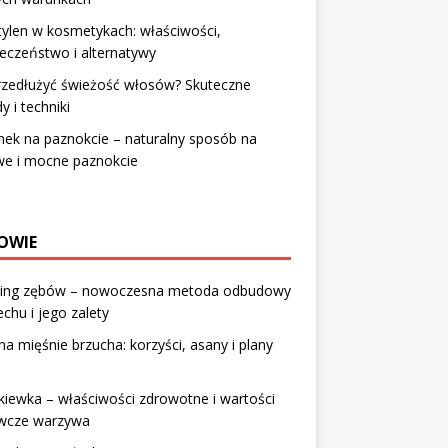
tylen w kosmetykach: właściwości,
eczeństwo i alternatywy
rzedłużyć świeżość włosów? Skuteczne
y i techniki
ek na paznokcie – naturalny sposób na
we i mocne paznokcie
OWIE
ing zębów – nowoczesna metoda odbudowy
chu i jego zalety
na mięśnie brzucha: korzyści, asany i plany
iewka – właściwości zdrowotne i wartości
wcze warzywa