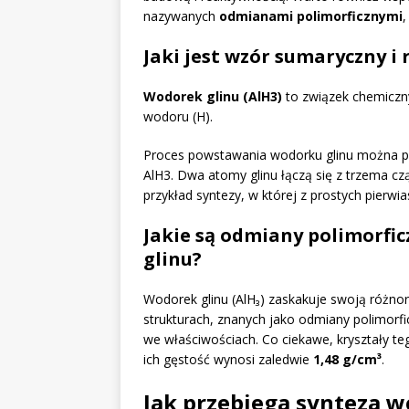
nazywanych
odmianami polimorficznymi
Jaki jest wzór sumaryczny i
Wodorek glinu (AlH3)
to związek chemiczny
wodoru (H).
Proces powstawania wodorku glinu można prz
AlH3. Dwa atomy glinu łączą się z trzema cz
przykład syntezy, w której z prostych pierwi
Jakie są odmiany polimorfic
glinu?
Wodorek glinu (AlH₃) zaskakuje swoją różn
strukturach, znanych jako odmiany polimorfi
we właściwościach. Co ciekawe, kryształy te
ich gęstość wynosi zaledwie
1,48 g/cm³
.
Jak przebiega synteza wo