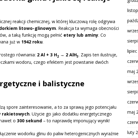
grud
listo
paźdz
icznej reakcji chemicznej, w której kluczową rolę odgrywa
dorkiem litowo-glinowym
. Reakcja ta wymaga obecności
wrze
ów, a taką funkcję mogą pełnić
etery lub aminy
. Co
sierp
wana już w
1942 roku
.
lipie
rostego równania:
2 Al + 3 H
→ 2 AlH
. Zapis ten ilustruje,
2
3
czer
teczkami wodoru, czego efektem jest powstanie dwóch
maj 
rgetyczne i balistyczne
wrze
sierp
czer
zą spore zainteresowanie, a to za sprawą jego potencjału
maj 
w rakietowych
. Użycie go jako dodatku energetycznego
 nawet o
300 sekund
– to naprawdę imponujący wynik!
czer
luty 
ączenie wodorku glinu do paliw heterogenicznych wyraźnie