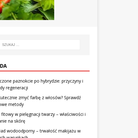
DA
czone paznokcie po hybrydzie: przyczyny i
y regeneracji
kutecznie zmyć farbę z włosów? Sprawdź
we metody
fitowy w pielęgnacji twarzy – właściwości i
anie na skórę
ład wodoodporny – trwałość makijażu w
ych warunkach