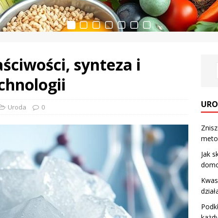
ściwości, synteza i
chnologii
URO
Uroda
0
Znisz
metod
Jak s
domo
Kwas 
dział
Podk
każd