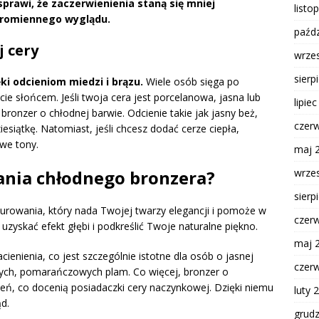
sprawi, że zaczerwienienia staną się mniej
listo
promiennego wyglądu.
paźdz
j cery
wrze
sierp
ki odcieniom miedzi i brązu.
Wiele osób sięga po
ie słońcem. Jeśli twoja cera jest porcelanowa, jasna lub
lipie
bronzer o chłodnej barwie. Odcienie takie jak jasny beż,
czer
esiątkę. Natomiast, jeśli chcesz dodać cerze ciepła,
we tony.
maj 
wrze
wania chłodnego bronzera?
sierp
turowania, który nada Twojej twarzy elegancji i pomoże w
czer
zyskać efekt głębi i podkreślić Twoje naturalne piękno.
maj 
acienienia, co jest szczególnie istotne dla osób o jasnej
czer
znych, pomarańczowych plam. Co więcej, bronzer o
eń, co docenią posiadaczki cery naczynkowej. Dzięki niemu
luty 
d.
grud