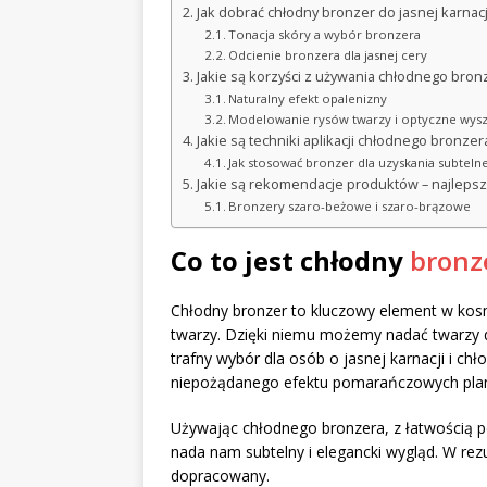
Jak dobrać chłodny bronzer do jasnej karnacj
Tonacja skóry a wybór bronzera
Odcienie bronzera dla jasnej cery
Jakie są korzyści z używania chłodnego bron
Naturalny efekt opalenizny
Modelowanie rysów twarzy i optyczne wys
Jakie są techniki aplikacji chłodnego bronzer
Jak stosować bronzer dla uzyskania subteln
Jakie są rekomendacje produktów – najlepsz
Bronzery szaro-beżowe i szaro-brązowe
Co to jest chłodny
bronze
Chłodny bronzer to kluczowy element w kos
twarzy. Dzięki niemu możemy nadać twarzy def
trafny wybór dla osób o jasnej karnacji i c
niepożądanego efektu pomarańczowych plam,
Używając chłodnego bronzera, z łatwością po
nada nam subtelny i elegancki wygląd. W rezul
dopracowany.