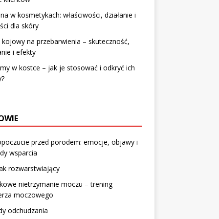
ina w kosmetykach: właściwości, działanie i
ści dla skóry
kojowy na przebarwienia – skuteczność,
anie i efekty
my w kostce – jak je stosować i odkryć ich
y?
OWIE
poczucie przed porodem: emocje, objawy i
dy wsparcia
ak rozwarstwiający
kowe nietrzymanie moczu – trening
erza moczowego
dy odchudzania