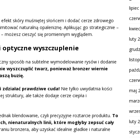
lipie
czer
 efekt skóry muśniętej słońcem i dodać cerze zdrowego
mitować naturalną opaleniznę. Aplikując go strategicznie –
kwie
sa – możesz cieszyć się promiennym wyglądem.
luty 
 optyczne wyszczuplenie
grud
listo
czny sposób na subtelne wymodelowanie rysów i dodanie
e wyszczuplić twarz, ponieważ bronzer wiernie
paźdz
aszą buzię.
czer
i zdziałać prawdziwe cuda!
Nie tylko uwydatnia kości
maj 
j struktury, ale także dodaje cerze ciepła i
marz
wrze
dnak blendowanie, czyli precyzyjne roztarcie produktu.
To
luty 
ch, nienaturalnych linii, które mogłyby zepsuć cały
niu bronzera, aby uzyskać idealnie gładkie i naturalne
styc