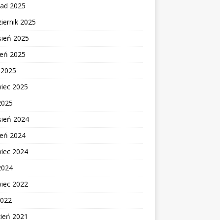
pad 2025
iernik 2025
sień 2025
ień 2025
c 2025
wiec 2025
2025
sień 2024
ień 2024
wiec 2024
2024
wiec 2022
2022
zień 2021