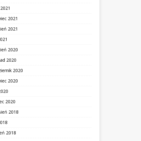
c 2021
wiec 2021
cień 2021
2021
zień 2020
pad 2020
iernik 2020
wiec 2020
2020
ec 2020
sień 2018
2018
zeń 2018