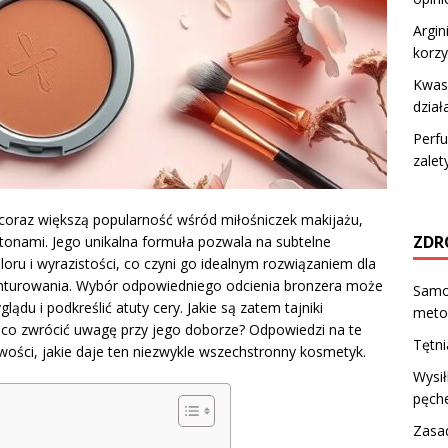
Argin
korzy
Kwas 
dział
Perfu
zalet
 coraz większą popularność wśród miłośniczek makijażu,
ZDR
tonami. Jego unikalna formuła pozwala na subtelne
oloru i wyrazistości, co czyni go idealnym rozwiązaniem dla
onturowania. Wybór odpowiedniego odcienia bronzera może
Samo
ądu i podkreślić atuty cery. Jakie są zatem tajniki
meto
 co zwrócić uwagę przy jego doborze? Odpowiedzi na te
Tętni
wości, jakie daje ten niezwykle wszechstronny kosmetyk.
Wysił
pęch
Zasa