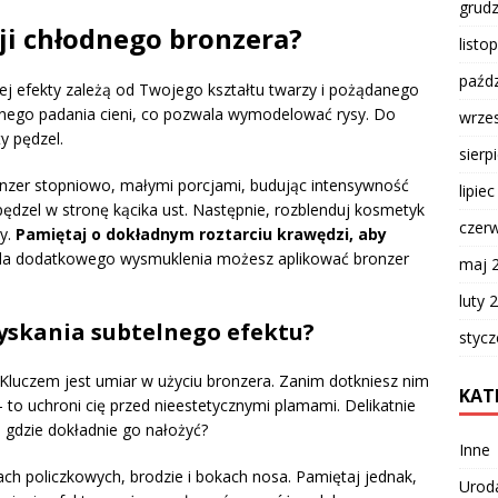
grud
cji chłodnego bronzera?
listo
paźdz
rej efekty zależą od Twojego kształtu twarzy i pożądanego
alnego padania cieni, co pozwala wymodelować rysy. Do
wrze
ty pędzel.
sierp
onzer stopniowo, małymi porcjami, budując intensywność
lipie
 pędzel w stronę kącika ust. Następnie, rozblenduj kosmetyk
czer
hy.
Pamiętaj o dokładnym roztarciu krawędzi, aby
a dodatkowego wysmuklenia możesz aplikować bronzer
maj 
luty 
zyskania subtelnego efektu?
styc
 Kluczem jest umiar w użyciu bronzera. Zanim dotkniesz nim
KAT
– to uchroni cię przed nieestetycznymi plamami. Delikatnie
e gdzie dokładnie go nałożyć?
Inne
iach policzkowych, brodzie i bokach nosa. Pamiętaj jednak,
Urod