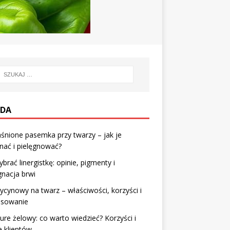
DA
śnione pasemka przy twarzy – jak je
nać i pielęgnować?
ybrać linergistkę: opinie, pigmenty i
gnacja brwi
rycynowy na twarz – właściwości, korzyści i
osowanie
ure żelowy: co warto wiedzieć? Korzyści i
e klientów