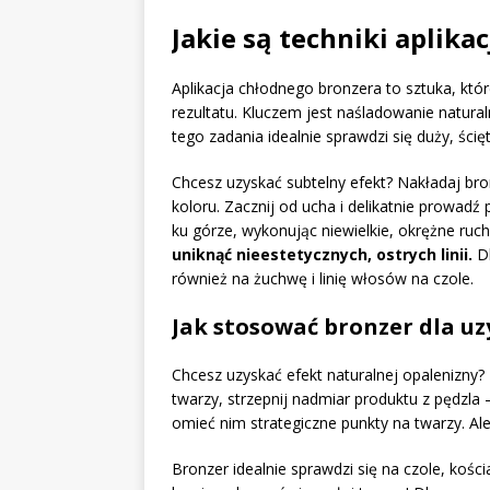
Jakie są techniki aplika
Aplikacja chłodnego bronzera to sztuka, któ
rezultatu. Kluczem jest naśladowanie natur
tego zadania idealnie sprawdzi się duży, ścię
Chcesz uzyskać subtelny efekt? Nakładaj br
koloru. Zacznij od ucha i delikatnie prowadź
ku górze, wykonując niewielkie, okrężne ruc
uniknąć nieestetycznych, ostrych linii.
Dl
również na żuchwę i linię włosów na czole.
Jak stosować bronzer dla u
Chcesz uzyskać efekt naturalnej opalenizny?
twarzy, strzepnij nadmiar produktu z pędzla 
omieć nim strategiczne punkty na twarzy. Al
Bronzer idealnie sprawdzi się na czole, kośc