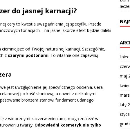
lecze
er do jasnej karnacji?
NAJ
j cery to kwestia uwzględnienia jej specyfiki. Przede
czowych tonacjach – na jasnej skórze efekt będzie daleki
ARC
 ciemniejsze od Twojej naturalnej karnacji. Szczególnie,
ych z
szarymi podtonami
. To właśnie one zapewnią
lipie
czer
zera
maj 
kwie
owe jest uwzględnienie jej specyficznego odcienia. Cera
rcelanowej po kość słoniową, a nawet z delikatnymi
marz
dopasowanie bronzera stanowi fundament udanego
luty 
styc
 się z widocznymi zaczerwienieniami, mogą znaleźć w
grud
turowaniu twarzy.
Odpowiedni kosmetyk nie tylko