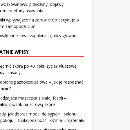
 woskowinowy: przyczyny, objawy i
eczne metody usuwania
iki wpływające na zdrowie: Co decyduje o
ym samopoczuciu?
wikłane kiłowe zapalenie tętnicy głównej
ATNIE WPISY
jędrnić skórę po 40. roku życia? Kluczowe
dy i zasady
robione paznokcie żelowe – jak je rozpoznać
rawić?
dzająca maseczka z białej fasoli –
alny sposób na zdrową skórę
y: jak dobrać model do sypialni, salonu i
pokoju – funkcjonalność, rozmiar i materiały
zyi: przyczyny, objawy i diagnostyka oraz