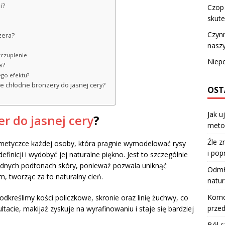
i?
Czop
skut
Czynn
zera?
nasz
zczuplenie
Niepo
a?
ego efektu?
e chłodne bronzery do jasnej cery?
OST
Jak u
r do jasnej cery
?
meto
Źle z
metyczce każdej osoby, która pragnie wymodelować rysy
i pop
inicji i wydobyć jej naturalne piękno. Jest to szczególnie
hłodnych podtonach skóry, ponieważ pozwala uniknąć
Odmła
 tworząc za to naturalny cień.
natur
Komod
dkreślimy kości policzkowe, skronie oraz linię żuchwy, co
przed
tacie, makijaż zyskuje na wyrafinowaniu i staje się bardziej
Ból s