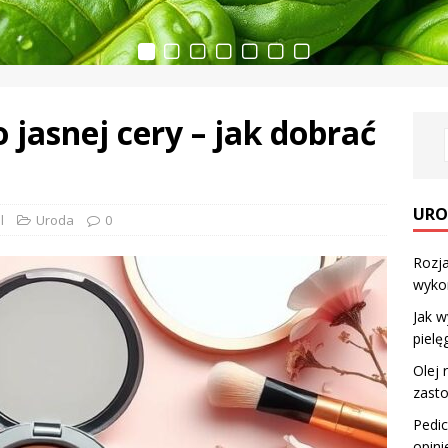
 jasnej cery – jak dobrać
URO
l
Uroda
0
Rozja
wyko
Jak w
pielę
Olej 
zast
Pedic
opini