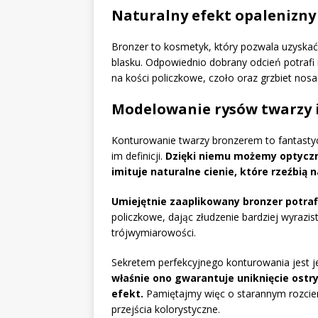
Naturalny efekt opalenizny
Bronzer to kosmetyk, który pozwala uzyskać
blasku. Odpowiednio dobrany odcień potrafi i
na kości policzkowe, czoło oraz grzbiet no
Modelowanie rysów twarzy i
Konturowanie twarzy bronzerem to fantasty
im definicji.
Dzięki niemu możemy optyczni
imituje naturalne cienie, które rzeźbią n
Umiejętnie zaaplikowany bronzer potraf
policzkowe, dając złudzenie bardziej wyraziste
trójwymiarowości.
Sekretem perfekcyjnego konturowania jest je
właśnie ono gwarantuje uniknięcie ostry
efekt.
Pamiętajmy więc o starannym rozciera
przejścia kolorystyczne.