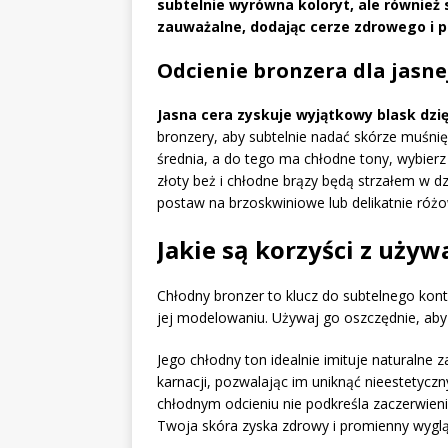
subtelnie wyrówna koloryt, ale również 
zauważalne, dodając cerze zdrowego i 
Odcienie bronzera dla jasne
Jasna cera zyskuje wyjątkowy blask dzię
bronzery, aby subtelnie nadać skórze muśnięc
średnia, a do tego ma chłodne tony, wybierz 
złoty beż i chłodne brązy będą strzałem w dzi
postaw na brzoskwiniowe lub delikatnie różo
Jakie są korzyści z uży
Chłodny bronzer to klucz do subtelnego kon
jej modelowaniu. Używaj go oszczędnie, aby u
Jego chłodny ton idealnie imituje naturalne z
karnacji, pozwalając im uniknąć nieestetyc
chłodnym odcieniu nie podkreśla zaczerwieni
Twoja skóra zyska zdrowy i promienny wyglą