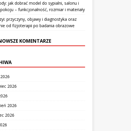
y: jak dobrać model do sypialni, salonu i
pokoju – funkcjonalność, rozmiar i materiały
zyi: przyczyny, objawy i diagnostyka oraz
nie od fizjoterapii po badania obrazowe
NOWSZE KOMENTARZE
HIWA
c 2026
wiec 2026
2026
cień 2026
ec 2026
2026