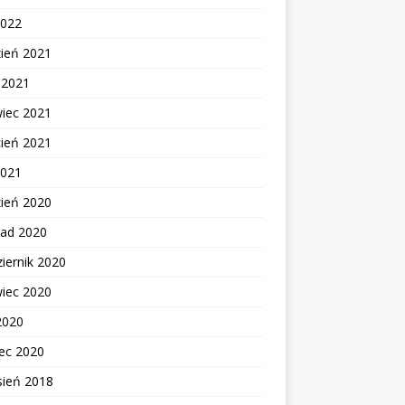
2022
zień 2021
c 2021
wiec 2021
cień 2021
2021
zień 2020
pad 2020
iernik 2020
wiec 2020
2020
ec 2020
sień 2018