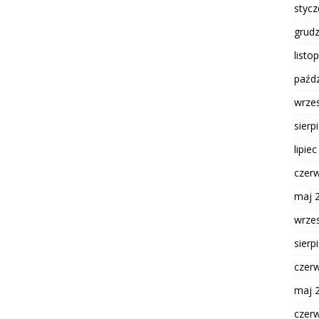
styc
grud
listo
paźdz
wrze
sierp
lipie
czer
maj 
wrze
sierp
czer
maj 
czer