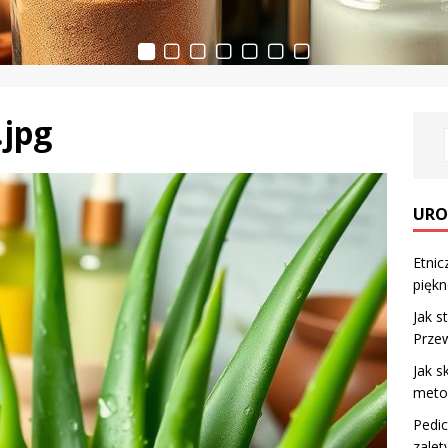
.jpg
URO
Etnic
pięk
Jak s
Prze
Jak s
metod
Pedic
zalet