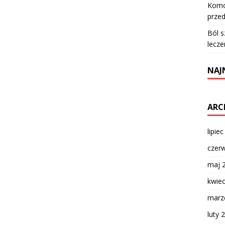
Komod
przed
Ból s
lecze
NAJ
ARC
lipie
czer
maj 
kwie
marz
luty 