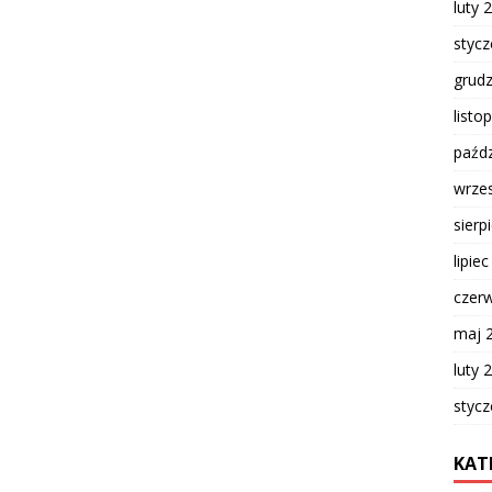
luty 
styc
grud
listo
paźdz
wrze
sierp
lipie
czer
maj 
luty 
styc
KAT