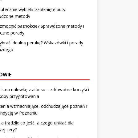
kutecznie wybielić zżółknięte buty:
wdzone metody
wzmocnić paznokcie? Sprawdzone metody i
eczne porady
ybrać idealną perukę? Wskazówki i porady
każdego
OWIE
is na nalewkę z aloesu – zdrowotne korzyści
osoby przygotowania
zenia wzmacniające, odchudzające poznań i
ondycję w Poznaniu
 a trądzik: co jeść, a czego unikać dla
ej cery?