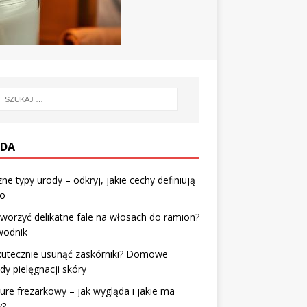
DA
zne typy urody – odkryj, jakie cechy definiują
no
tworzyć delikatne fale na włosach do ramion?
wodnik
kutecznie usunąć zaskórniki? Domowe
y pielęgnacji skóry
ure frezarkowy – jak wygląda i jakie ma
y?