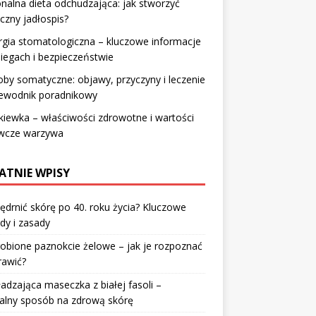
nalna dieta odchudzająca: jak stworzyć
czny jadłospis?
rgia stomatologiczna – kluczowe informacje
iegach i bezpieczeństwie
by somatyczne: objawy, przyczyny i leczenie
zewodnik poradnikowy
iewka – właściwości zdrowotne i wartości
wcze warzywa
ATNIE WPISY
jędrnić skórę po 40. roku życia? Kluczowe
dy i zasady
robione paznokcie żelowe – jak je rozpoznać
rawić?
dzająca maseczka z białej fasoli –
alny sposób na zdrową skórę