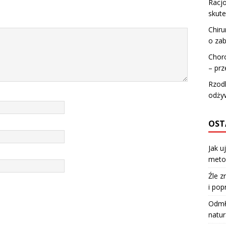
Racjo
skute
Chiru
o zab
Choro
– pr
Rzodk
odży
OST
Jak u
meto
Źle z
i pop
Odmła
natur