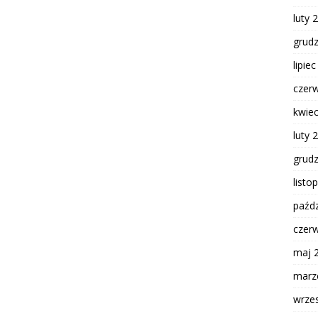
luty 
grud
lipie
czer
kwie
luty 
grud
listo
paźdz
czer
maj 
marz
wrze