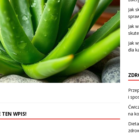
Jak s
spra
Jak 
skut
Jak w
dla 
ZDR
Przep
i sp
Ćwic
 TEN WPIS!
na k
Dieta
zdrow