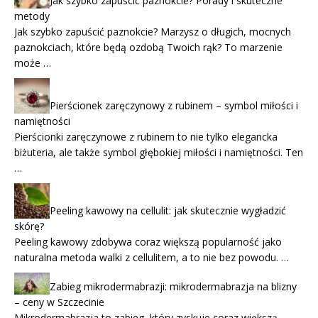
Jak szybko zapuścić paznokcie? Porady i skuteczne
metody
Jak szybko zapuścić paznokcie? Marzysz o długich, mocnych
paznokciach, które będą ozdobą Twoich rąk? To marzenie
może …
Pierścionek zaręczynowy z rubinem – symbol miłości i
namiętności
Pierścionki zaręczynowe z rubinem to nie tylko elegancka
biżuteria, ale także symbol głębokiej miłości i namiętności. Ten
…
Peeling kawowy na cellulit: jak skutecznie wygładzić
skórę?
Peeling kawowy zdobywa coraz większą popularność jako
naturalna metoda walki z cellulitem, a to nie bez powodu. …
Zabieg mikrodermabrazji: mikrodermabrazja na blizny
– ceny w Szczecinie
Mikrodermabrazja to zabieg, który zyskuje coraz większą