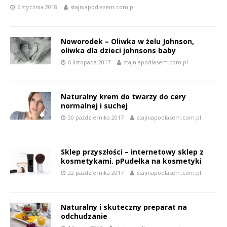
6 stycznia 2018
stajniapodlasem.com.pl
Noworodek – Oliwka w żelu Johnson,
oliwka dla dzieci johnsons baby
6 listopada 2017
stajniapodlasem.com.pl
Naturalny krem do twarzy do cery
normalnej i suchej
30 października 2017
stajniapodlasem.com.pl
Sklep przyszłości – internetowy sklep z
kosmetykami. pPudełka na kosmetyki
22 października 2017
stajniapodlasem.com.pl
Naturalny i skuteczny preparat na
odchudzanie