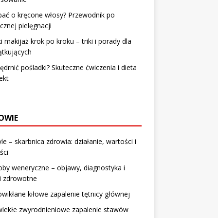
bać o kręcone włosy? Przewodnik po
cznej pielęgnacji
i makijaż krok po kroku – triki i porady dla
ątkujących
jędrnić pośladki? Skuteczne ćwiczenia i dieta
ekt
OWIE
le – skarbnica zdrowia: działanie, wartości i
ści
by weneryczne – objawy, diagnostyka i
i zdrowotne
wikłane kiłowe zapalenie tętnicy głównej
wlekłe zwyrodnieniowe zapalenie stawów