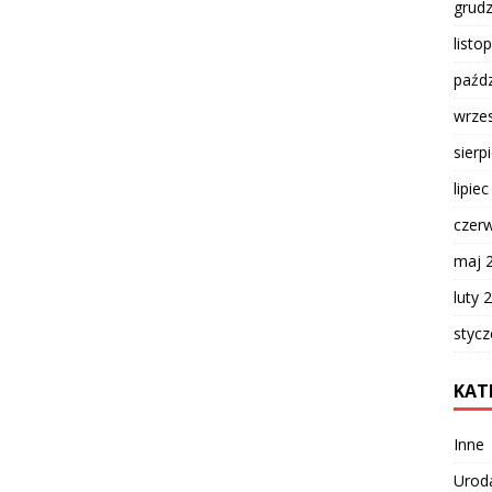
grud
listo
paźdz
wrze
sierp
lipie
czer
maj 
luty 
styc
KAT
Inne
Urod