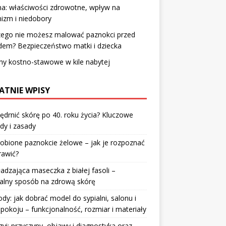
na: właściwości zdrowotne, wpływ na
izm i niedobory
zego nie możesz malować paznokci przed
dem? Bezpieczeństwo matki i dziecka
y kostno-stawowe w kile nabytej
ATNIE WPISY
jędrnić skórę po 40. roku życia? Kluczowe
dy i zasady
robione paznokcie żelowe – jak je rozpoznać
rawić?
dzająca maseczka z białej fasoli –
alny sposób na zdrową skórę
y: jak dobrać model do sypialni, salonu i
pokoju – funkcjonalność, rozmiar i materiały
zyi: przyczyny, objawy i diagnostyka oraz