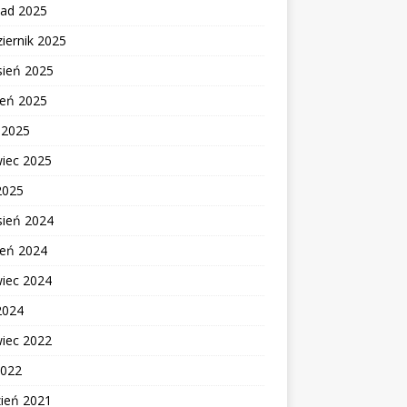
pad 2025
iernik 2025
sień 2025
ień 2025
c 2025
wiec 2025
2025
sień 2024
ień 2024
wiec 2024
2024
wiec 2022
2022
zień 2021