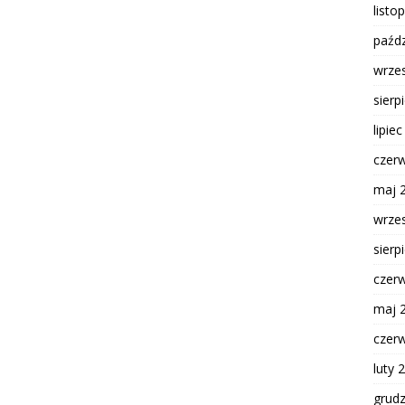
listo
paźdz
wrze
sierp
lipie
czer
maj 
wrze
sierp
czer
maj 
czer
luty 
grud