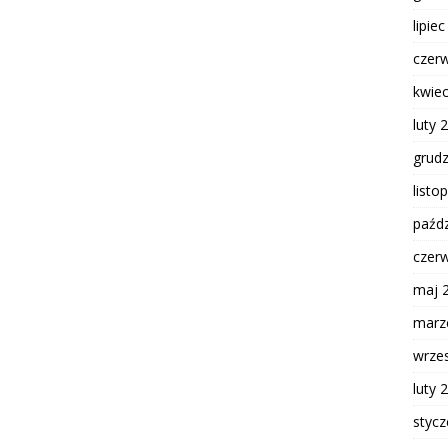
lipie
czer
kwie
luty 
grud
listo
paźdz
czer
maj 
marz
wrze
luty 
styc