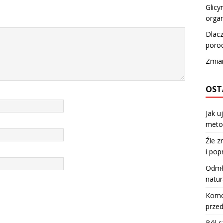
Glicy
organ
Dlac
poro
Zmian
OST
Jak u
meto
Źle z
i pop
Odmła
natur
Komod
przed
Ból s