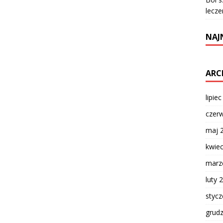
lecze
NAJ
ARC
lipie
czer
maj 
kwie
marz
luty 
styc
grud