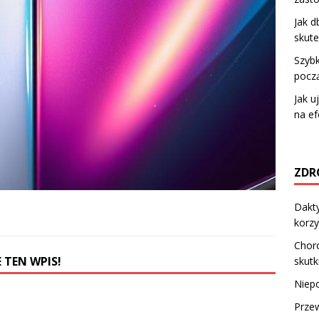
Jak d
skute
Szybk
pocz
Jak u
na ef
ZDR
Dakty
korzy
Choro
 TEN WPIS!
skutk
Niepo
Prze