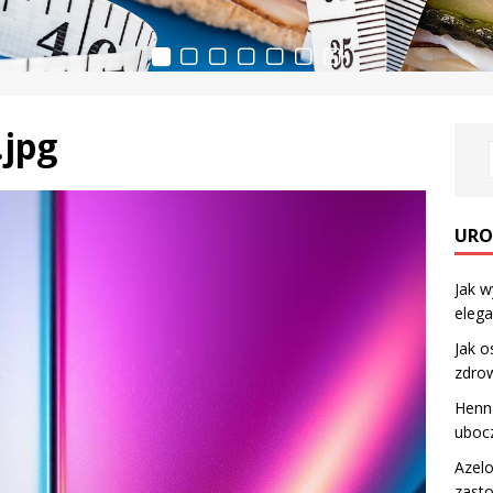
.jpg
URO
Jak w
elega
Jak o
zdrow
Henna
uboc
Azelo
zast