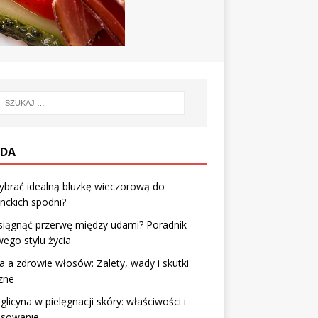
DA
ybrać idealną bluzkę wieczorową do
nckich spodni?
siągnąć przerwę między udami? Poradnik
ego stylu życia
 a zdrowie włosów: Zalety, wady i skutki
zne
glicyna w pielęgnacji skóry: właściwości i
osowanie