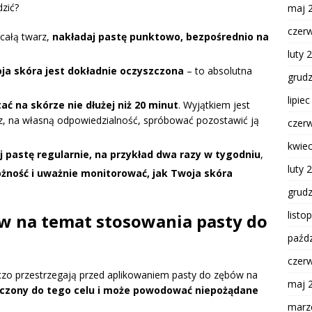
zić?
maj 
czer
całą twarz,
nakładaj pastę punktowo, bezpośrednio na
luty 
oja skóra jest dokładnie oczyszczona
– to absolutna
grud
lipie
ć na skórze nie dłużej niż 20 minut
. Wyjątkiem jest
sz, na własną odpowiedzialność, spróbować pozostawić ją
czer
kwie
j pastę regularnie, na przykład dwa razy w tygodniu
,
luty 
żność i uważnie monitorować, jak Twoja skóra
grud
listo
ów na temat stosowania pasty do
paźdz
czer
wczo przestrzegają przed aplikowaniem pasty do zębów na
maj 
aczony do tego celu i może powodować niepożądane
marz