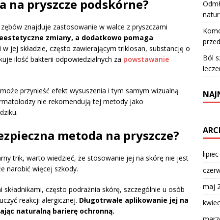
ła na pryszcze podskórne?
Odmła
natur
zębów znajduje zastosowanie w walce z pryszczami
Komod
nieestetyczne zmiany, a dodatkowo pomaga
przed
 w jej składzie, często zawierającym triklosan, substancję o
Ból s
uje ilość bakterii odpowiedzialnych za
powstawanie
lecze
y może przynieść efekt wysuszenia i tym samym wizualną
NAJ
ermatolodzy nie rekomendują tej metody jako
dziku.
ARC
ezpieczna metoda na pryszcze?
lipie
y trik, warto wiedzieć, że stosowanie jej na skórę nie jest
 narobić więcej szkody.
czer
maj 
 składnikami, często podrażnia skórę, szczególnie u osób
czyć reakcji alergicznej.
Długotrwałe aplikowanie jej na
kwie
ając naturalną barierę ochronną.
marz