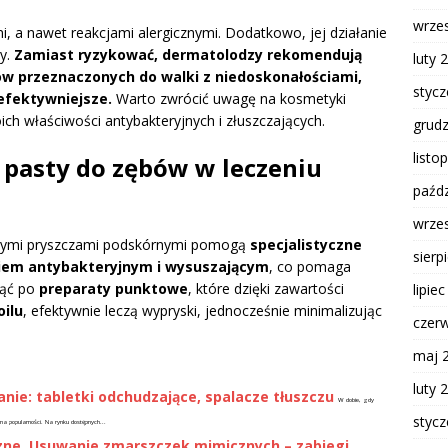
wrze
, a nawet reakcjami alergicznymi. Dodatkowo, jej działanie
ry.
Zamiast ryzykować, dermatolodzy rekomendują
luty 
ów przeznaczonych do walki z niedoskonałościami,
styc
 efektywniejsze.
Warto zwrócić uwagę na kosmetyki
ich właściwości antybakteryjnych i złuszczających.
grud
listo
a pasty do zębów w leczeniu
paźdz
wrze
ywymi pryszczami podskórnymi pomogą
specjalistyczne
sierp
niem antybakteryjnym i wysuszającym
, co pomaga
nąć po
preparaty punktowe
, które dzięki zawartości
lipie
oilu
, efektywnie leczą wypryski, jednocześnie minimalizując
czer
maj 
luty 
ie: tabletki odchudzające, spalacze tłuszczu
W dobie, gdy
styc
na popularności. Na rynku dostępnych...
zne. Usuwanie zmarszczek mimicznych – zabiegi