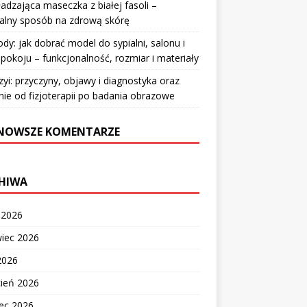
dzająca maseczka z białej fasoli –
alny sposób na zdrową skórę
y: jak dobrać model do sypialni, salonu i
pokoju – funkcjonalność, rozmiar i materiały
zyi: przyczyny, objawy i diagnostyka oraz
nie od fizjoterapii po badania obrazowe
NOWSZE KOMENTARZE
HIWA
c 2026
wiec 2026
2026
cień 2026
ec 2026