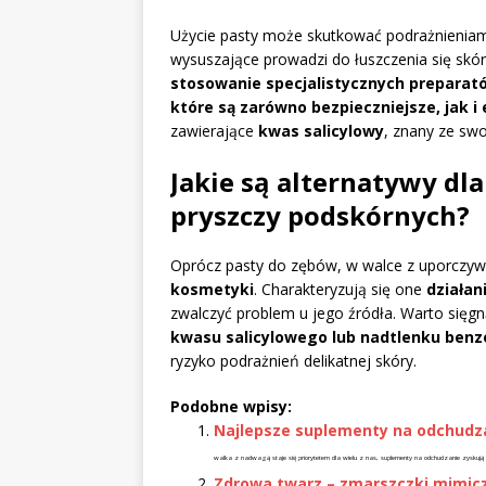
Użycie pasty może skutkować podrażnieniami
wysuszające prowadzi do łuszczenia się skó
stosowanie specjalistycznych preparat
które są zarówno bezpieczniejsze, jak i
zawierające
kwas salicylowy
, znany ze swo
Jakie są alternatywy dl
pryszczy podskórnych?
Oprócz pasty do zębów, w walce z uporcz
kosmetyki
. Charakteryzują się one
działa
zwalczyć problem u jego źródła. Warto sięg
kwasu salicylowego lub nadtlenku benz
ryzyko podrażnień delikatnej skóry.
Podobne wpisy:
Najlepsze suplementy na odchudzan
walka z nadwagą staje się priorytetem dla wielu z nas, suplementy na odchudzanie zyskują 
Zdrowa twarz – zmarszczki mimic