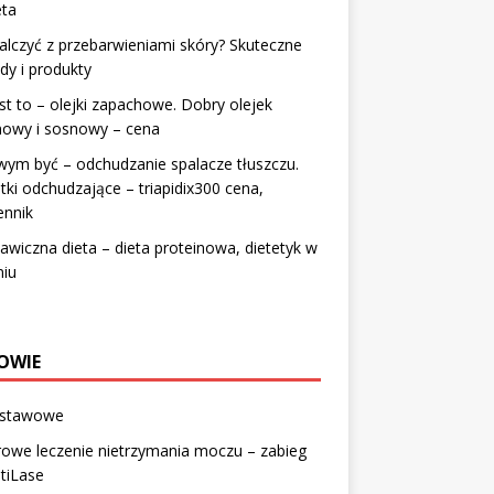
eta
alczyć z przebarwieniami skóry? Skuteczne
y i produkty
st to – olejki zapachowe. Dobry olejek
nowy i sosnowy – cena
ym być – odchudzanie spalacze tłuszczu.
tki odchudzające – triapidix300 cena,
ennik
awiczna dieta – dieta proteinowa, dietetyk w
niu
OWIE
 stawowe
owe leczenie nietrzymania moczu – zabieg
tiLase