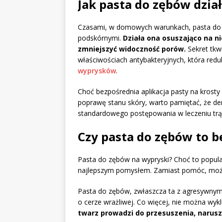
Jak pasta do zębów dzia
Czasami, w domowych warunkach, pasta do 
podskórnymi.
Działa ona osuszająco na 
zmniejszyć widoczność porów.
Sekret tkwi
właściwościach antybakteryjnych, która reduk
wyprysków
.
Choć bezpośrednia aplikacja pasty na krost
poprawę stanu skóry, warto pamiętać, że d
standardowego postępowania w leczeniu trą
Czy pasta do zębów to b
Pasta do zębów na wypryski? Choć to popularn
najlepszym pomysłem. Zamiast pomóc, może
Pasta do zębów, zwłaszcza ta z agresywnymi
o cerze wrażliwej. Co więcej, nie można wyklu
twarz prowadzi do przesuszenia, narusz