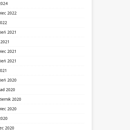
2024
wiec 2022
2022
zień 2021
c 2021
wiec 2021
cień 2021
2021
zień 2020
pad 2020
iernik 2020
wiec 2020
2020
ec 2020