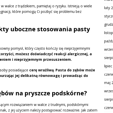
 walce z trądzikiem, pamiętaj o ryzyku. Istnieją o wiele
luty 
lęgnacji, które pomogą Ci pozbyć się problemu bez
styc
grud
ekty uboczne stosowania pasty
listo
paźdz
kowny pomysł, który często kończy się nieprzyjemnymi
wrze
rzyści, możesz doświadczyć reakcji alergicznej, a
sierp
eniem i nieprzyjemnym przesuszeniem.
lipie
soby posiadające
cerę wrażliwą
.
Pasta do zębów może
czer
burzając jej delikatną równowagę i prowadząc do
maj 
wrze
zębów na pryszcze podskórne?
sierp
ącym rozwiązaniem w walce z trudnymi, podskórnymi
czer
nak, z jej użyciem należy postępować rozważnie. Jak zatem