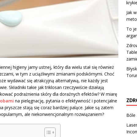
kryki
Jak w
metod
To je
arga
Zdrow
Table
zami
nej higieny jamy ustnej, który dla wielu stał się również
Błysk
czami, w tym z uciążliwymi zmianami podskórnymi. Choć
Toru
oże wydawać się atrakcyjną alternatywą, nie każdy jest
e. Składniki takie jak triklosan rzeczywiście działają
zykować podrażnienia skóry dla doraźnych efektów? W miarę
ZDR
sobami
na pielęgnację, pytania o efektywność i potencjalne
 pryszcze stają się coraz bardziej palące. Jakie są zatem
m popularnym, ale niekonwencjonalnym rozwiązaniem?
Bóle
Laser
Incon