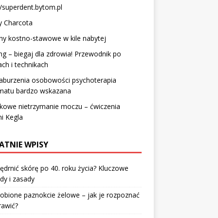
//superdent.bytom.pl
y Charcota
y kostno-stawowe w kile nabytej
ng – biegaj dla zdrowia! Przewodnik po
ach i technikach
aburzenia osobowości psychoterapia
matu bardzo wskazana
łkowe nietrzymanie moczu – ćwiczenia
i Kegla
ATNIE WPISY
jędrnić skórę po 40. roku życia? Kluczowe
dy i zasady
robione paznokcie żelowe – jak je rozpoznać
rawić?