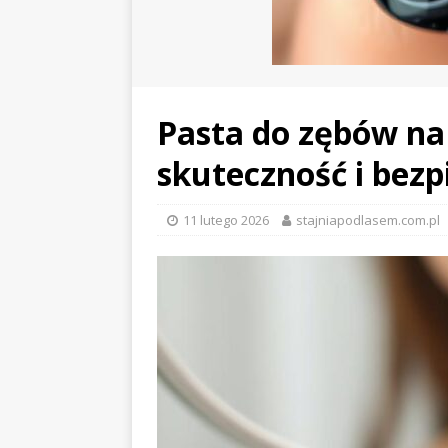
Pasta do zębów na
skuteczność i bez
11 lutego 2026
stajniapodlasem.com.pl