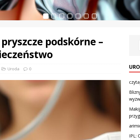
 pryszcze podskórne –
pieczeństwo
URO
Uroda
0
czyta
Blizn
wyzw
Makij
przyg
arimi
IPL: 