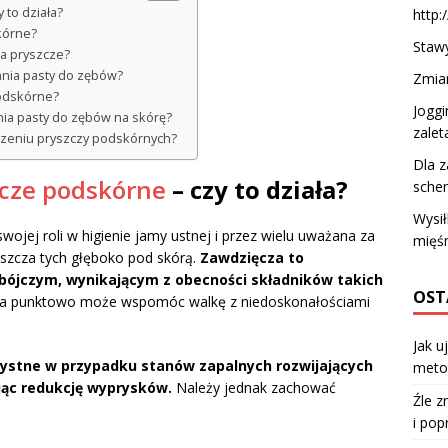
 to działa?
http:
kórne?
Staw
a pryszcze?
ania pasty do zębów?
Zmian
odskórne?
Joggi
nia pasty do zębów na skórę?
zalet
eczeniu pryszczy podskórnych?
Dla z
cze podskórne
– czy to działa?
sche
Wysi
ojej roli w higienie jamy ustnej i przez wielu uważana za
mięśn
aszcza tych głęboko pod skórą.
Zawdzięcza to
bójczym, wynikającym z obecności składników takich
OST
ona punktowo może wspomóc walkę z niedoskonałościami
Jak u
zystne w przypadku stanów zapalnych rozwijających
meto
ając redukcję wyprysków.
Należy jednak zachować
Źle z
i pop