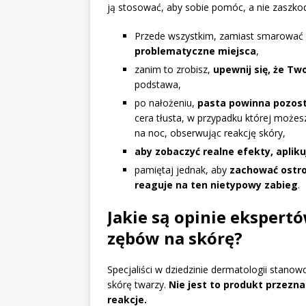
ją stosować, aby sobie pomóc, a nie zaszkod
Przede wszystkim, zamiast smarować 
problematyczne miejsca
,
zanim to zrobisz,
upewnij się, że Tw
podstawa,
po nałożeniu,
pasta powinna pozosta
cera tłusta, w przypadku której może
na noc, obserwując reakcję skóry,
aby zobaczyć realne efekty, apliku
pamiętaj jednak, aby
zachować ostro
reaguje na ten nietypowy zabieg
.
Jakie są opinie ekspert
zębów na skórę?
Specjaliści w dziedzinie dermatologii stano
skórę twarzy.
Nie jest to produkt przezn
reakcje.