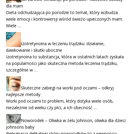
dla mam
Dieta odchudzająca po porodzie to temat, który wzbudza
wiele emocji i kontrowersji wśród świeżo upieczonych mam.
Wiele …
Izotretynoina w leczeniu trądziku: działanie,
dawkowanie i skutki uboczne
Izotretynoina to substancja, która w ostatnich latach zyskała
na popularności jako skuteczna metoda leczenia trądziku,
szczególnie w …
Skuteczne zabiegi na worki pod oczami – odkryj
najlepsze metody
Worki pod oczami to problem, który dotyka wiele osób,
niezależnie od wieku czy płci, a ich obecność …
Noworodek – Oliwka w żelu Johnson, oliwka dla dzieci
johnsons baby
Pielęgnacja delikatnej skóry noworodków to z pewnością