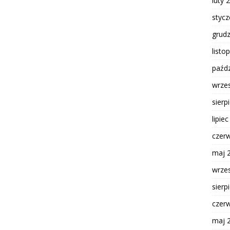
luty 
styc
grud
listo
paźdz
wrze
sierp
lipie
czer
maj 
wrze
sierp
czer
maj 