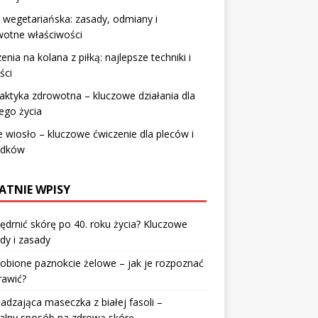
 wegetariańska: zasady, odmiany i
wotne właściwości
enia na kolana z piłką: najlepsze techniki i
ści
laktyka zdrowotna – kluczowe działania dla
ego życia
 wiosło – kluczowe ćwiczenie dla pleców i
adków
ATNIE WPISY
jędrnić skórę po 40. roku życia? Kluczowe
dy i zasady
robione paznokcie żelowe – jak je rozpoznać
rawić?
dzająca maseczka z białej fasoli –
alny sposób na zdrową skórę