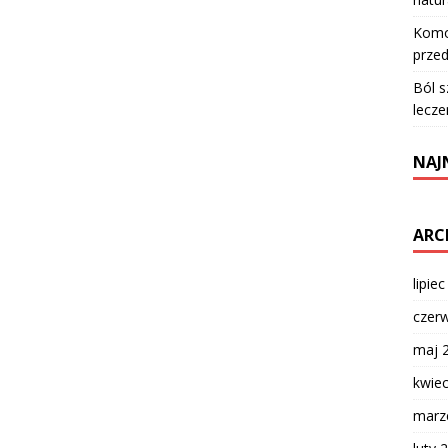
Komod
przed
Ból s
lecze
NAJ
ARC
lipie
czer
maj 
kwie
marz