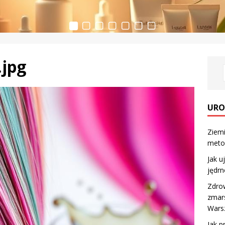
.jpg
URO
Ziemi
meto
Jak u
jędrn
Zdro
zmar
Wars
Jak p