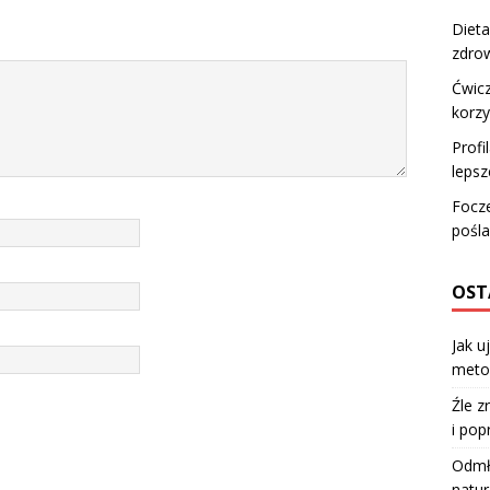
Dieta
zdro
Ćwicz
korzy
Profi
lepsz
Focze
pośl
OST
Jak u
meto
Źle z
i pop
Odmła
natur