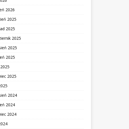
2026
zeń 2026
zień 2025
pad 2025
iernik 2025
sień 2025
ień 2025
c 2025
wiec 2025
2025
sień 2024
ień 2024
wiec 2024
2024