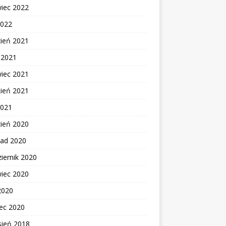
wiec 2022
2022
zień 2021
c 2021
wiec 2021
cień 2021
2021
zień 2020
pad 2020
iernik 2020
wiec 2020
2020
ec 2020
sień 2018