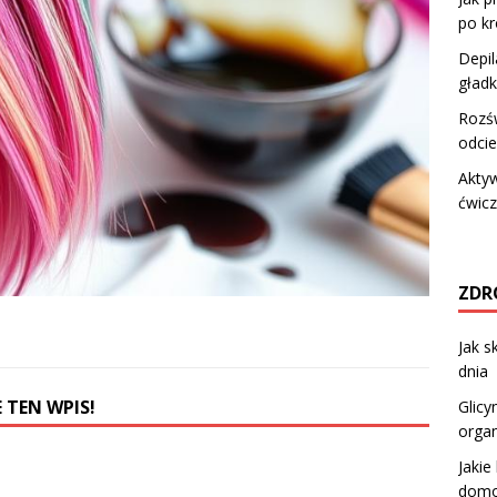
po k
Depi
gładk
Rozśw
odci
Aktyw
ćwic
ZDR
Jak s
dnia
 TEN WPIS!
Glicy
organ
Jakie
domo