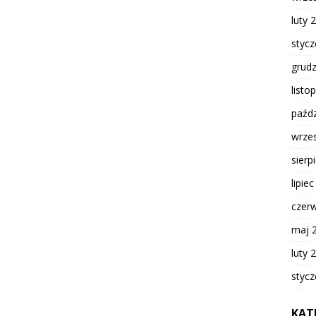
luty 
styc
grud
listo
paźdz
wrze
sierp
lipie
czer
maj 
luty 
styc
KAT