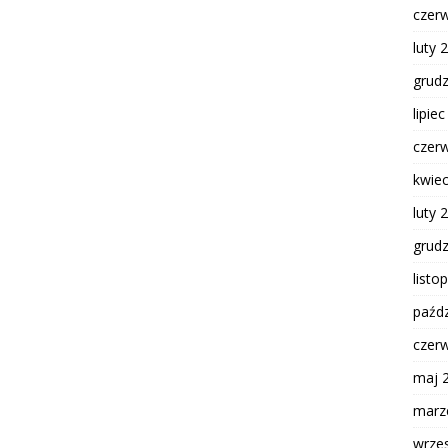
czer
luty 
grud
lipie
czer
kwie
luty 
grud
listo
paźdz
czer
maj 
marz
wrze