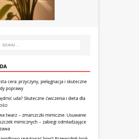
DA
sta cera: przyczyny, pielęgnacja i skuteczne
dy poprawy
jędrnić uda? Skuteczne ćwiczenia i dieta dla
ości
wa twarz – zmarszczki mimiczne. Usuwanie
szczek mimicznych – zabiegi odmładzające
zawa
rawidłowo regulować brwi? Przewodnik krok