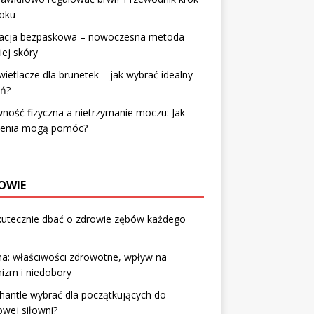
roku
lacja bezpaskowa – nowoczesna metoda
iej skóry
ietlacze dla brunetek – jak wybrać idealny
eń?
ność fizyczna a nietrzymanie moczu: Jak
zenia mogą pomóc?
OWIE
kutecznie dbać o zdrowie zębów każdego
na: właściwości zdrowotne, wpływ na
izm i niedobory
 hantle wybrać dla początkujących do
wej siłowni?