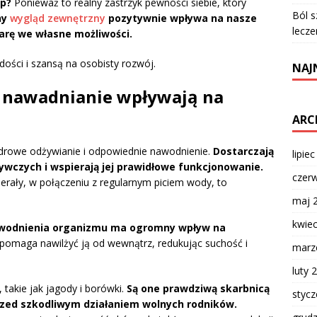
p?
Ponieważ to realny zastrzyk pewności siebie, który
Ból s
ny
wygląd zewnętrzny
pozytywnie wpływa na nasze
lecze
arę we własne możliwości.
dości i szansą na osobisty rozwój.
NAJ
i nawadnianie wpływają na
ARC
zdrowe odżywianie i odpowiednie nawodnienie.
Dostarczają
lipie
wczych i wspierają jej prawidłowe funkcjonowanie.
czer
erały, w połączeniu z regularnym piciem wody, to
maj 
kwie
wodnienia organizmu ma ogromny wpływ na
pomaga nawilżyć ją od wewnątrz, redukując suchość i
marz
luty 
takie jak jagody i borówki.
Są one prawdziwą skarbnicą
styc
rzed szkodliwym działaniem wolnych rodników.