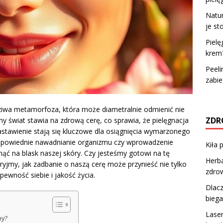
Natur
je s
Pielę
krem
Peeli
zabi
dziwa metamorfoza, która może diametralnie odmienić nie
ZDR
ny świat stawia na zdrową cerę, co sprawia, że pielęgnacja
stawienie stają się kluczowe dla osiągnięcia wymarzonego
k odpowiednie nawadnianie organizmu czy wprowadzenie
Kiła 
ć na blask naszej skóry. Czy jesteśmy gotowi na tę
Herba
jmy, jak zadbanie o naszą cerę może przynieść nie tylko
zdrow
pewność siebie i jakość życia.
Dlacz
biega
Laser
ny?