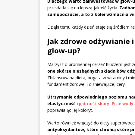
Dlaczego warto zainwestować w glow-u
przekłada się na lepszą jakość życia.
Zadba
samopoczucie, a to z kolei wzmacnia wi
Dzięki temu każdy dzień staje się źródłem ra
Jak zdrowe odżywianie 
glow-up?
Marzysz o promiennej cerze? Kluczem jest 
one skórze niezbędnych składników odży
Zbilansowana dieta, bogata w witaminy i min
fundament zdrowej i olśniewającej cery.
Utrzymanie odpowiedniego poziomu na
elastyczność i
jędrność skóry
.
Picie wody
poprawiając jej koloryt.
Warto również włączyć do diety superowoce, 
antyoksydantów, które chronią skórę p