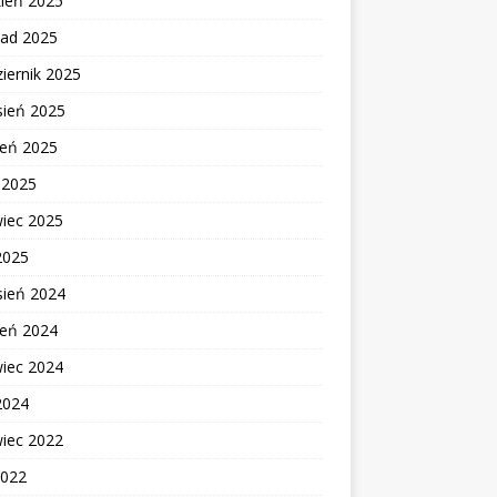
zień 2025
pad 2025
iernik 2025
sień 2025
ień 2025
c 2025
wiec 2025
2025
sień 2024
ień 2024
wiec 2024
2024
wiec 2022
2022