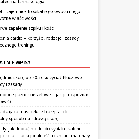
kuteczna farmakologia
l – tajemnice tropikalnego owocu i jego
wotne właściwości
owe zapalenie szpiku i kości
enia cardio – korzyści, rodzaje i zasady
ecznego treningu
ATNIE WPISY
jędrnić skórę po 40. roku życia? Kluczowe
dy i zasady
robione paznokcie żelowe – jak je rozpoznać
rawić?
dzająca maseczka z białej fasoli –
alny sposób na zdrową skórę
y: jak dobrać model do sypialni, salonu i
pokoju – funkcjonalność, rozmiar i materiały