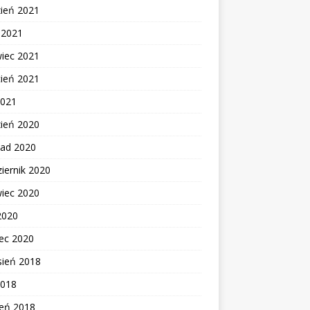
zień 2021
c 2021
wiec 2021
cień 2021
2021
zień 2020
pad 2020
iernik 2020
wiec 2020
2020
ec 2020
sień 2018
2018
zeń 2018