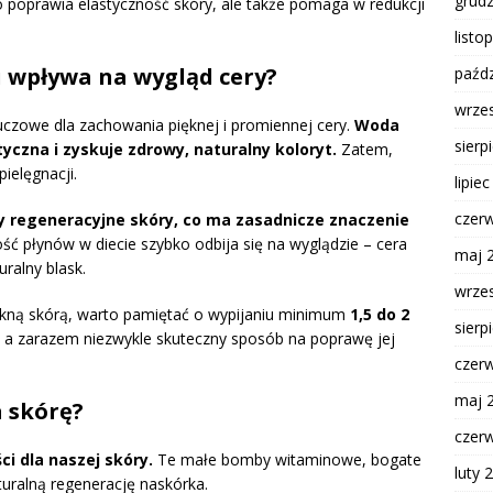
grud
 poprawia elastyczność skóry, ale także pomaga w redukcji
listo
 wpływa na wygląd cery?
paźdz
wrze
czowe dla zachowania pięknej i promiennej cery.
Woda
sierp
styczna i zyskuje zdrowy, naturalny koloryt.
Zatem,
ielęgnacji.
lipie
czer
regeneracyjne skóry, co ma zasadnicze znaczenie
ść płynów w diecie szybko odbija się na wyglądzie – cera
maj 
uralny blask.
wrze
iękną skórą, warto pamiętać o wypijaniu minimum
1,5 do 2
sierp
, a zarazem niezwykle skuteczny sposób na poprawę jej
czer
maj 
 skórę?
czer
i dla naszej skóry.
Te małe bomby witaminowe, bogate
luty 
uralną regenerację naskórka.