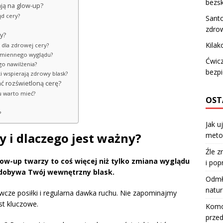
bezs
ją na glow-up?
d cery?
Santo
zdro
y?
Kilak
 dla zdrowej cery?
romiennego wyglądu?
Ćwicz
go nawilżenia?
bezpi
i wspierają zdrowy blask?
ć rozświetloną cerę?
u warto mieć?
OST
?
Jak u
y i dlaczego jest ważny?
meto
Źle z
ow-up twarzy to coś więcej niż tylko zmiana wyglądu
i pop
dobywa Twój wewnętrzny blask.
Odmła
natur
ywcze posiłki i regularna dawka ruchu. Nie zapominajmy
st kluczowe.
Komod
przed