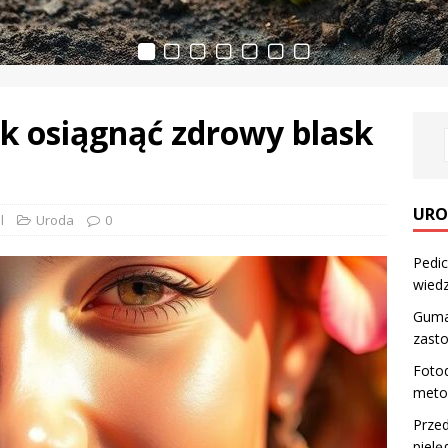
ak osiągnąć zdrowy blask
URO
l
Uroda
0
Pedic
wiedz
Guma
zast
Foto
meto
Przed
pielę