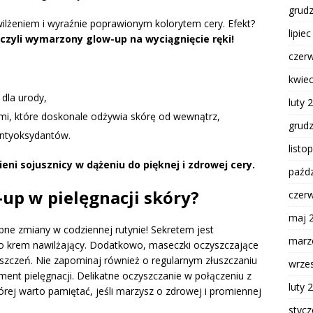
grud
ilżeniem i wyraźnie poprawionym kolorytem cery. Efekt?
lipie
 czyli wymarzony glow-up na wyciągnięcie ręki!
czer
kwie
dla urody,
luty 
mi, które doskonale odżywia skórę od wewnątrz,
grud
antyoksydantów.
listo
ni sojusznicy w dążeniu do pięknej i zdrowej cery.
paźdz
-up w pielęgnacji skóry?
czer
maj 
ne zmiany w codziennej rutynie! Sekretem jest
marz
 po krem nawilżający. Dodatkowo, maseczki oczyszczające
szczeń. Nie zapominaj również o regularnym złuszczaniu
wrze
nt pielęgnacji. Delikatne oczyszczanie w połączeniu z
luty 
rej warto pamiętać, jeśli marzysz o zdrowej i promiennej
styc