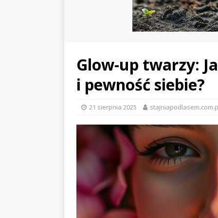
Glow-up twarzy: J
i pewność siebie?
21 sierpnia 2025
stajniapodlasem.com.p