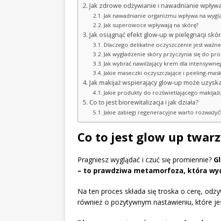
Jak zdrowe odżywianie i nawadnianie wpływa
Jak nawadnianie organizmu wpływa na wyglą
Jak superowoce wpływają na skórę?
Jak osiągnąć efekt glow-up w pielęgnacji skór
Dlaczego delikatne oczyszczenie jest ważne
Jak wygładzenie skóry przyczynia się do p
Jak wybrać nawilżający krem dla intensywne
Jakie maseczki oczyszczające i peeling-mask
Jak makijaż wspierający glow-up może uzyska
Jakie produkty do rozświetlającego makijaż
Co to jest biorewitalizacja i jak działa?
Jakie zabiegi regeneracyjne warto rozważyć
Co to jest glow up twarz
Pragniesz wyglądać i czuć się promiennie?
Gl
– to prawdziwa metamorfoza, która wy
Na ten proces składa się troska o cerę, odż
również o pozytywnym nastawieniu, które je