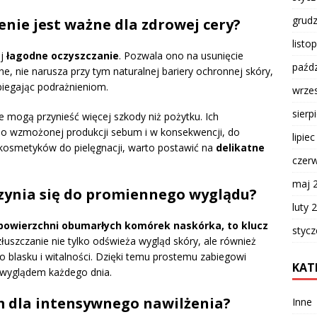
grud
enie jest ważne dla zdrowej cery?
listo
ej
łagodne oczyszczanie
. Pozwala ono na usunięcie
paźdz
e, nie narusza przy tym naturalnej bariery ochronnej skóry,
iegając podrażnieniom.
wrze
sierp
e mogą przynieść więcej szkody niż pożytku. Ich
o wzmożonej produkcji sebum i w konsekwencji, do
lipie
 kosmetyków do pielęgnacji, warto postawić na
delikatne
czer
maj 
czynia się do promiennego wyglądu?
luty 
j powierzchni obumarłych komórek naskórka, to klucz
styc
łuszczanie nie tylko odświeża wygląd skóry, ale również
go blasku i witalności. Dzięki temu prostemu zabiegowi
KAT
wyglądem każdego dnia.
m dla intensywnego nawilżenia?
Inne