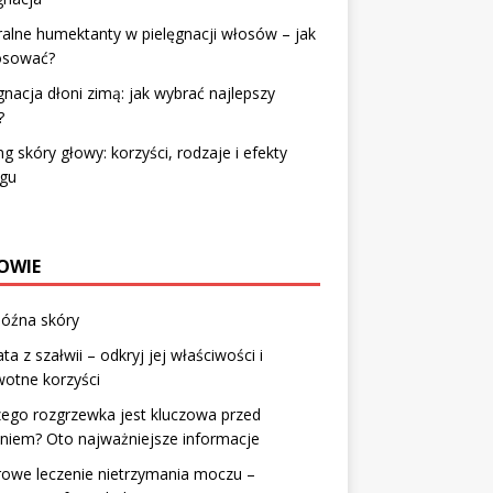
alne humektanty w pielęgnacji włosów – jak
tosować?
gnacja dłoni zimą: jak wybrać najlepszy
?
ng skóry głowy: korzyści, rodzaje i efekty
egu
OWIE
późna skóry
ta z szałwii – odkryj jej właściwości i
otne korzyści
ego rozgrzewka jest kluczowa przed
niem? Oto najważniejsze informacje
owe leczenie nietrzymania moczu –