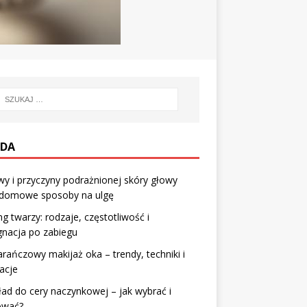
DA
y i przyczyny podrażnionej skóry głowy
 domowe sposoby na ulgę
ng twarzy: rodzaje, częstotliwość i
gnacja po zabiegu
ańczowy makijaż oka – trendy, techniki i
racje
ad do cery naczynkowej – jak wybrać i
ować?