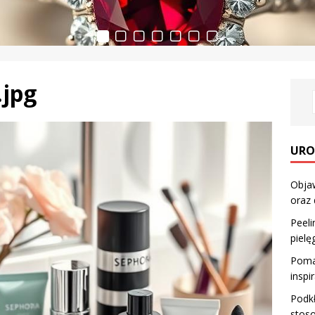
.jpg
URO
Objaw
oraz
Peeli
pielę
Pomar
inspi
Podkł
stos