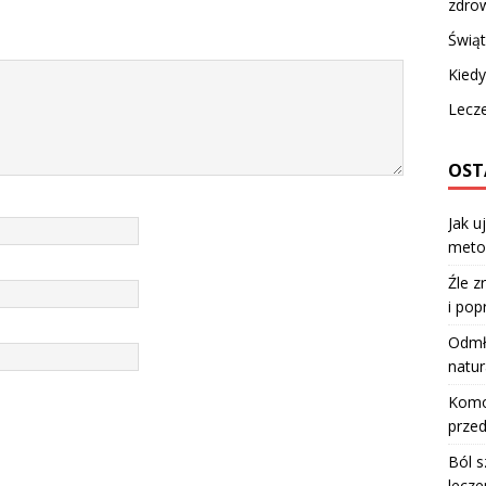
zdro
Świąt
Kiedy
Lecze
OST
Jak u
meto
Źle z
i pop
Odmła
natur
Komod
przed
Ból s
lecze