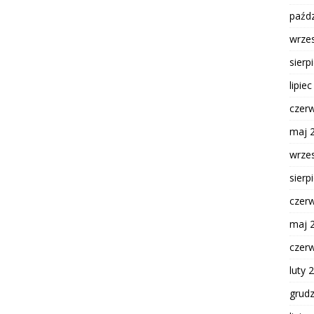
paźdz
wrze
sierp
lipie
czer
maj 
wrze
sierp
czer
maj 
czer
luty 
grud