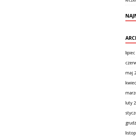
NAJ
ARC
lipie
czer
maj 
kwie
marz
luty 
styc
grud
listo