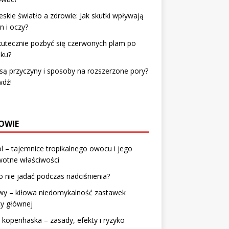
eskie światło a zdrowie: Jak skutki wpływają
n i oczy?
kutecznie pozbyć się czerwonych plam po
iku?
 są przyczyny i sposoby na rozszerzone pory?
wdź!
OWIE
l – tajemnice tropikalnego owocu i jego
wotne właściwości
 nie jadać podczas nadciśnienia?
wy – kiłowa niedomykalność zastawek
cy głównej
 kopenhaska – zasady, efekty i ryzyko