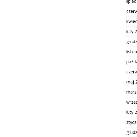
lipie
czer
kwie
luty 
grud
listo
paźdz
czer
maj 
marz
wrze
luty 
styc
grud