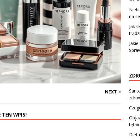
Niebi
na se
Jak s
trądz
Jakie
Spra
ZDR
Santo
NEXT
zdro
Czego
 TEN WPIS!
Obja
tętni
Dieta