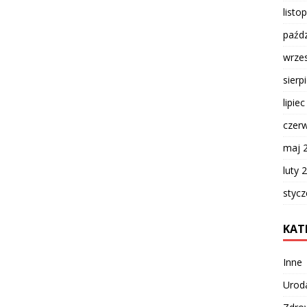
listo
paźdz
wrze
sierp
lipie
czer
maj 
luty 
styc
KAT
Inne
Urod