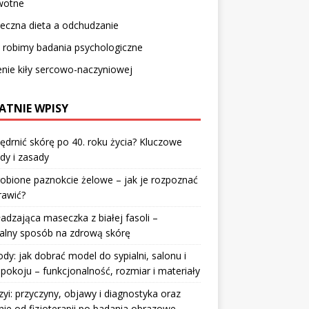
wotne
eczna dieta a odchudzanie
 robimy badania psychologiczne
nie kiły sercowo-naczyniowej
ATNIE WPISY
jędrnić skórę po 40. roku życia? Kluczowe
dy i zasady
robione paznokcie żelowe – jak je rozpoznać
rawić?
dzająca maseczka z białej fasoli –
alny sposób na zdrową skórę
y: jak dobrać model do sypialni, salonu i
pokoju – funkcjonalność, rozmiar i materiały
zyi: przyczyny, objawy i diagnostyka oraz
nie od fizjoterapii po badania obrazowe