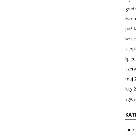
grud
listo
paźdz
wrze
sierp
lipie
czer
maj 
luty 
styc
KAT
Inne