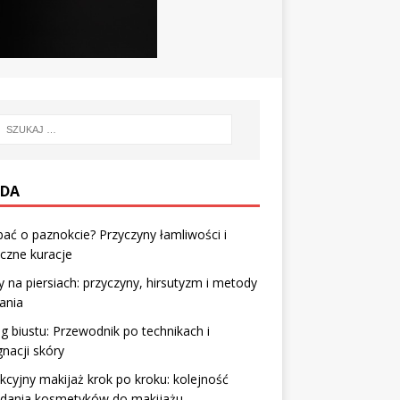
DA
bać o paznokcie? Przyczyny łamliwości i
czne kuracje
 na piersiach: przyczyny, hirsutyzm i metody
ania
g biustu: Przewodnik po technikach i
gnacji skóry
kcyjny makijaż krok po kroku: kolejność
adania kosmetyków do makijażu