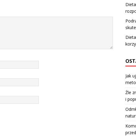
Dieta
rozp
Podra
skute
Dieta
korzy
OST
Jak u
meto
Źle z
i pop
Odmła
natur
Komod
przed