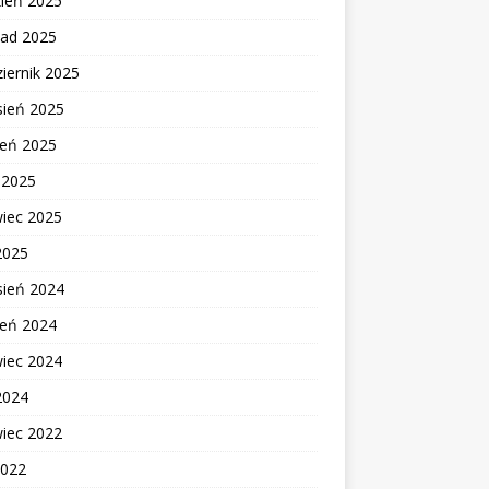
zień 2025
pad 2025
iernik 2025
sień 2025
ień 2025
c 2025
wiec 2025
2025
sień 2024
ień 2024
wiec 2024
2024
wiec 2022
2022