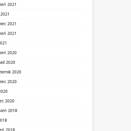
zień 2021
c 2021
wiec 2021
cień 2021
2021
zień 2020
pad 2020
iernik 2020
wiec 2020
2020
ec 2020
sień 2018
2018
zeń 2018