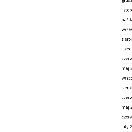
grud
listo
paźdz
wrze
sierp
lipie
czer
maj 
wrze
sierp
czer
maj 
czer
luty 