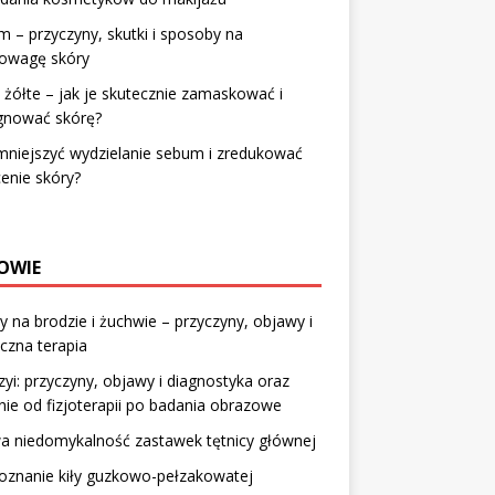
 – przyczyny, skutki i sposoby na
owagę skóry
 żółte – jak je skutecznie zamaskować i
ęgnować skórę?
mniejszyć wydzielanie sebum i zredukować
enie skóry?
OWIE
y na brodzie i żuchwie – przyczyny, objawy i
czna terapia
zyi: przyczyny, objawy i diagnostyka oraz
nie od fizjoterapii po badania obrazowe
a niedomykalność zastawek tętnicy głównej
oznanie kiły guzkowo-pełzakowatej