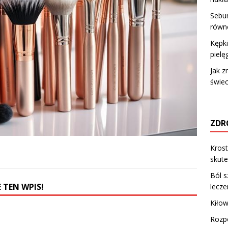
Sebum
równ
Kępki
piel
Jak z
świec
ZDR
Krost
skute
Ból s
 TEN WPIS!
lecze
Kiłow
Rozp