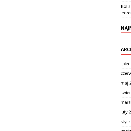
Ból s
lecze
NAJ
ARC
lipie
czer
maj 
kwie
marz
luty 
styc