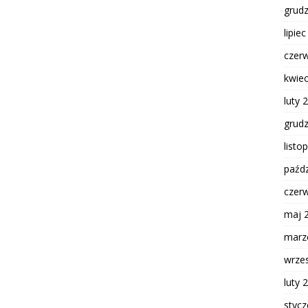
grud
lipie
czer
kwie
luty 
grud
listo
paźdz
czer
maj 
marz
wrze
luty 
styc