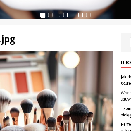
.jpg
URO
Jak d
skute
Włosy
usuw
Tapin
pielę
Perfe
nakł