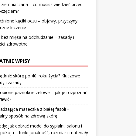
 ziemniaczana – co musisz wiedzieć przed
oczęciem?
żnione kąciki oczu – objawy, przyczyny i
czne leczenie
 bez mięsa na odchudzanie – zasady i
ści zdrowotne
ATNIE WPISY
jędrnić skórę po 40. roku życia? Kluczowe
dy i zasady
robione paznokcie żelowe – jak je rozpoznać
rawić?
dzająca maseczka z białej fasoli –
alny sposób na zdrową skórę
y: jak dobrać model do sypialni, salonu i
pokoju – funkcjonalność, rozmiar i materiały