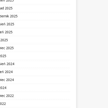
zień 2025
pad 2025
iernik 2025
sień 2025
ień 2025
c 2025
wiec 2025
2025
sień 2024
ień 2024
wiec 2024
2024
wiec 2022
2022