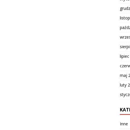
grud
listo
paźdz
wrze
sierp
lipie
czer
maj 
luty 
styc
KAT
Inne