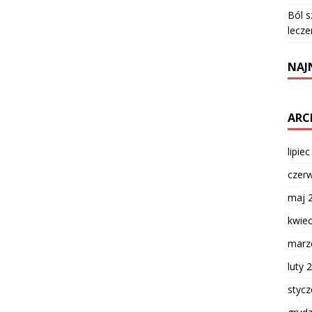
Ból s
lecze
NAJ
ARC
lipie
czer
maj 
kwie
marz
luty 
styc