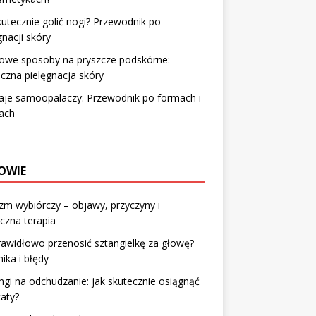
kutecznie golić nogi? Przewodnik po
gnacji skóry
we sposoby na pryszcze podskórne:
czna pielęgnacja skóry
aje samoopalaczy: Przewodnik po formach i
ach
OWIE
m wybiórczy – objawy, przyczyny i
czna terapia
rawidłowo przenosić sztangielkę za głowę?
ika i błędy
ngi na odchudzanie: jak skutecznie osiągnąć
taty?