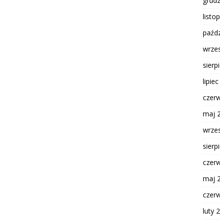
grud
listo
paźdz
wrze
sierp
lipie
czer
maj 
wrze
sierp
czer
maj 
czer
luty 