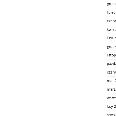
grud
lipie
czer
kwie
luty 
grud
listo
paźdz
czer
maj 
marz
wrze
luty 
styc