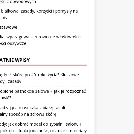
 tętnic obwodowych
 białkowa: zasady, korzyści i pomysły na
spis
 stawowe
ka szparagowa – zdrowotne właściwości i
ości odżywcze
ATNIE WPISY
jędrnić skórę po 40. roku życia? Kluczowe
dy i zasady
robione paznokcie żelowe – jak je rozpoznać
rawić?
dzająca maseczka z białej fasoli –
alny sposób na zdrową skórę
y: jak dobrać model do sypialni, salonu i
pokoju – funkcjonalność, rozmiar i materiały