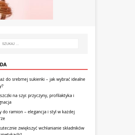
DA
aż do srebrnej sukienki – jak wybrać idealne
y?
zczki na szyi: przyczyny, profilaktyka i
gnacja
 do ramion – elegancja i styl w każdej
rze
kutecznie zwiększyć wchłanianie składników
smetykach?