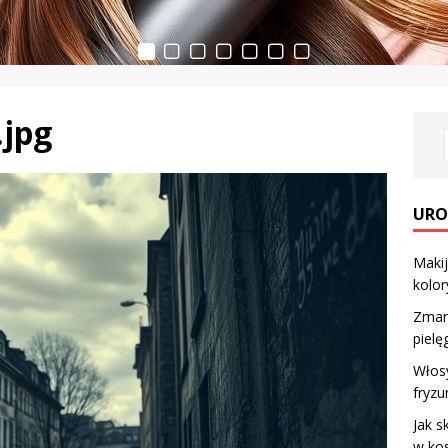
.jpg
URO
Makij
kolor
Zmars
pielę
Włosy
fryzu
Jak s
w ko