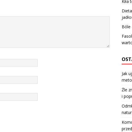
Kiła
Dieta
jadło
Bóle
Fasol
wart
OST
Jak u
meto
Źle z
i pop
Odmła
natur
Komod
przed