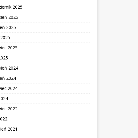
iernik 2025
sień 2025
ień 2025
c 2025
wiec 2025
2025
sień 2024
ień 2024
wiec 2024
2024
wiec 2022
2022
zień 2021