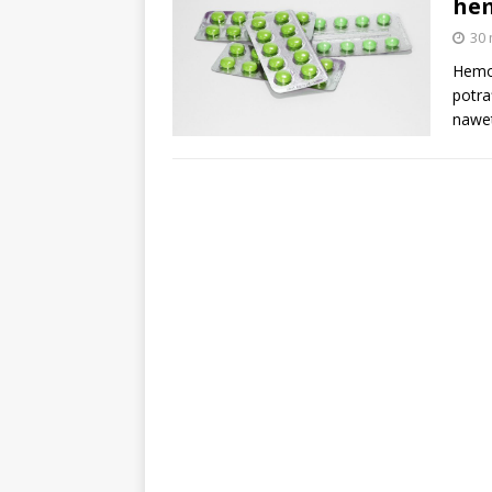
he
30 
Hemor
potra
nawet