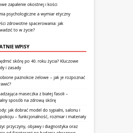
owe zapalenie okostnej i kości
ia psychologiczne a wymiar etyczny
ści zdrowotne spacerowania: jak
adzić to w życie?
ATNIE WPISY
jędrnić skórę po 40. roku życia? Kluczowe
dy i zasady
robione paznokcie żelowe – jak je rozpoznać
rawić?
dzająca maseczka z białej fasoli –
alny sposób na zdrową skórę
y: jak dobrać model do sypialni, salonu i
pokoju – funkcjonalność, rozmiar i materiały
zyi: przyczyny, objawy i diagnostyka oraz
nie od fizjoterapii po badania obrazowe