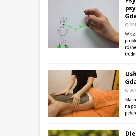
Psy
psy
Gd
22 
W dzi
prob
różne
trudn
Usł
Gd
30 
Masaż
na po
pełen
Die