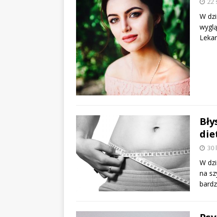
22 
W dzi
wyglą
Lekar
Bły
die
30 
W dzi
na sz
bardz