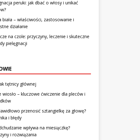
gnacja peruki: jak dbać o włosy i unikać
ów?
a biała – właściwości, zastosowanie i
stne działanie
cze na czole: przyczyny, leczenie i skuteczne
y pielęgnacji
OWIE
ak tętnicy głównej
 wiosło – kluczowe ćwiczenie dla pleców i
adków
rawidłowo przenosić sztangielkę za głowę?
ika i błędy
dchudzanie wpływa na miesiączkę?
zyny i rozwiązania