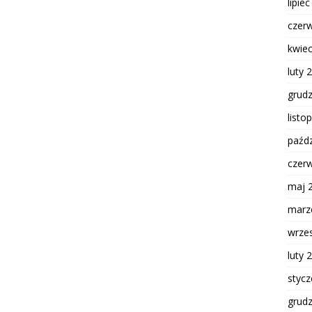
lipie
czer
kwie
luty 
grud
listo
paźdz
czer
maj 
marz
wrze
luty 
styc
grud