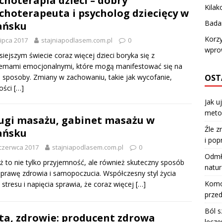
choterapia dzieci – dobry
Kilak
choterapeuta i psycholog dziecięcy w
Badan
ańsku
Korzy
lipca 2017
stajniapodlasem.com.pl
0
wprow
siejszym świecie coraz więcej dzieci boryka się z
lemami emocjonalnymi, które mogą manifestować się na
OST
 sposoby. Zmiany w zachowaniu, takie jak wycofanie,
ości
[…]
Jak u
meto
ugi masażu, gabinet masażu w
Źle z
ańsku
i pop
czerwca 2017
stajniapodlasem.com.pl
0
Odmła
 to nie tylko przyjemność, ale również skuteczny sposób
natur
prawę zdrowia i samopoczucia. Współczesny styl życia
Komod
 stresu i napięcia sprawia, że coraz więcej
[…]
przed
Ból s
ta, zdrowie: producent zdrowa
lecze