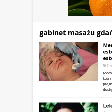
gabinet masażu gda
Med
est
est
3 w
Medyc
która
pragn
dostę
Lek