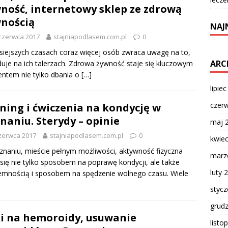
ność, internetowy sklep ze zdrową
nością
NAJ
czerwca 2017
stajniapodlasem.com.pl
0
siejszych czasach coraz więcej osób zwraca uwagę na to,
ARC
duje na ich talerzach. Zdrowa żywność staje się kluczowym
ntem nie tylko dbania o
[…]
lipie
czer
ning i ćwiczenia na kondycję w
naniu. Sterydy – opinie
maj 
zerwca 2017
stajniapodlasem.com.pl
0
kwie
naniu, mieście pełnym możliwości, aktywność fizyczna
marz
 się nie tylko sposobem na poprawę kondycji, ale także
luty 
emnością i sposobem na spędzenie wolnego czasu. Wiele
styc
grud
i na hemoroidy, usuwanie
listo