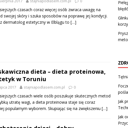
sierpnia 2017
stajniapodlasem.com.pl
0
Pielę
błęd
siejszych czasach coraz więcej osób zwraca uwagę na
d swojej skóry i szuka sposobów na poprawę jej kondycji.
Glink
z dermatolog estetyczny w Elblągu to
[…]
korzy
Prysz
metod
ZDR
skawiczna dieta – dieta proteinowa,
Tętni
tetyk w Toruniu
Focze
lipca 2017
stajniapodlasem.com.pl
0
pośl
siejszych czasach wiele osób poszukuje skutecznych metod
Jak p
ybką utratę wagi, a dieta proteinowa staje się coraz
Techn
iej popularnym wyborem. Skupiając się na zwiększeniu
[…]
Jak o
Przyc