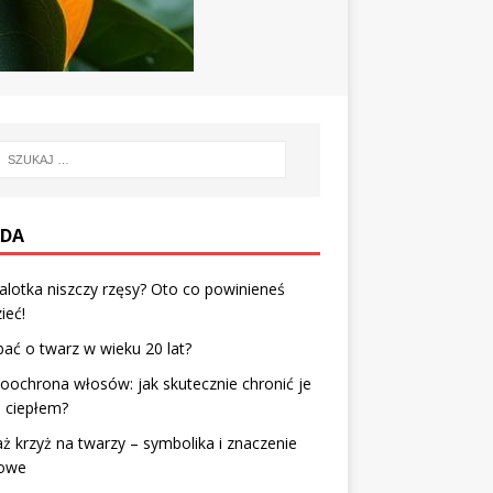
DA
alotka niszczy rzęsy? Oto co powinieneś
ieć!
bać o twarz w wieku 20 lat?
ochrona włosów: jak skutecznie chronić je
 ciepłem?
ż krzyż na twarzy – symbolika i znaczenie
owe