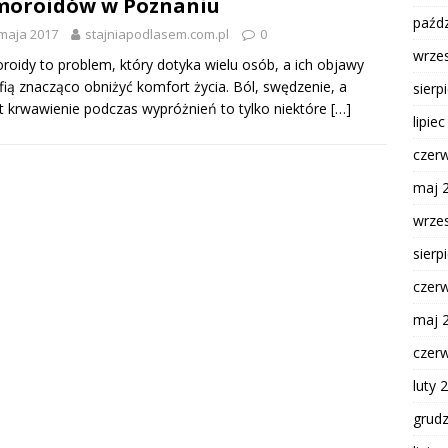
moroidów w Poznaniu
paźdz
maja 2017
stajniapodlasem.com.pl
0
wrze
oidy to problem, który dotyka wielu osób, a ich objawy
fią znacząco obniżyć komfort życia. Ból, swędzenie, a
sierp
 krwawienie podczas wypróżnień to tylko niektóre
[…]
lipie
czer
maj 
wrze
sierp
czer
maj 
czer
luty 
grud