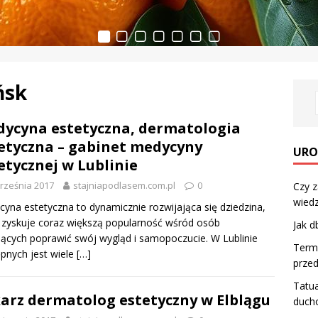
ńsk
ycyna estetyczna, dermatologia
etyczna – gabinet medycyny
URO
etycznej w Lublinie
rześnia 2017
stajniapodlasem.com.pl
0
Czy z
wiedz
yna estetyczna to dynamicznie rozwijająca się dziedzina,
 zyskuje coraz większą popularność wśród osób
Jak d
ących poprawić swój wygląd i samopoczucie. W Lublinie
Termo
pnych jest wiele
[…]
przed
Tatua
arz dermatolog estetyczny w Elblągu
duch