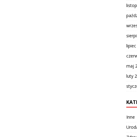
listo
paźdz
wrze
sierp
lipie
czer
maj 
luty 
styc
KAT
Inne
Urod